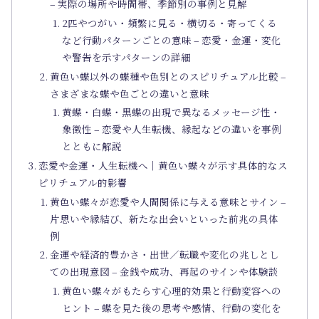
– 実際の場所や時間帯、季節別の事例と見解
2匹やつがい・頻繁に見る・横切る・寄ってくる
など行動パターンごとの意味 – 恋愛・金運・変化
や警告を示すパターンの詳細
黄色い蝶以外の蝶種や色別とのスピリチュアル比較 –
さまざまな蝶や色ごとの違いと意味
黄蝶・白蝶・黒蝶の出現で異なるメッセージ性・
象徴性 – 恋愛や人生転機、縁起などの違いを事例
とともに解説
恋愛や金運・人生転機へ｜黄色い蝶々が示す具体的なス
ピリチュアル的影響
黄色い蝶々が恋愛や人間関係に与える意味とサイン –
片思いや縁結び、新たな出会いといった前兆の具体
例
金運や経済的豊かさ・出世／転職や変化の兆しとし
ての出現意図 – 金銭や成功、再起のサインや体験談
黄色い蝶々がもたらす心理的効果と行動変容への
ヒント – 蝶を見た後の思考や感情、行動の変化を