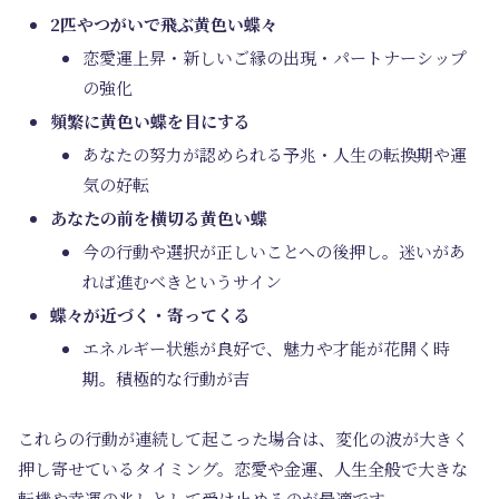
2匹やつがいで飛ぶ黄色い蝶々
恋愛運上昇・新しいご縁の出現・パートナーシップ
の強化
頻繁に黄色い蝶を目にする
あなたの努力が認められる予兆・人生の転換期や運
気の好転
あなたの前を横切る黄色い蝶
今の行動や選択が正しいことへの後押し。迷いがあ
れば進むべきというサイン
蝶々が近づく・寄ってくる
エネルギー状態が良好で、魅力や才能が花開く時
期。積極的な行動が吉
これらの行動が連続して起こった場合は、変化の波が大きく
押し寄せているタイミング。恋愛や金運、人生全般で大きな
転機や幸運の兆しとして受け止めるのが最適です。