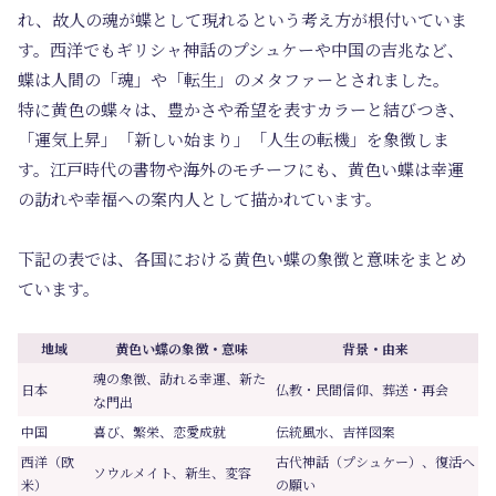
れ、故人の魂が蝶として現れるという考え方が根付いていま
す。西洋でもギリシャ神話のプシュケーや中国の吉兆など、
蝶は人間の「魂」や「転生」のメタファーとされました。
特に黄色の蝶々は、豊かさや希望を表すカラーと結びつき、
「運気上昇」「新しい始まり」「人生の転機」を象徴しま
す。江戸時代の書物や海外のモチーフにも、黄色い蝶は幸運
の訪れや幸福への案内人として描かれています。
下記の表では、各国における黄色い蝶の象徴と意味をまとめ
ています。
地域
黄色い蝶の象徴・意味
背景・由来
魂の象徴、訪れる幸運、新た
日本
仏教・民間信仰、葬送・再会
な門出
中国
喜び、繁栄、恋愛成就
伝統風水、吉祥図案
西洋（欧
古代神話（プシュケー）、復活へ
ソウルメイト、新生、変容
米）
の願い