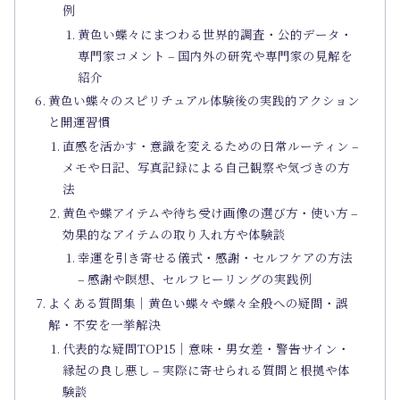
例
黄色い蝶々にまつわる世界的調査・公的データ・
専門家コメント – 国内外の研究や専門家の見解を
紹介
黄色い蝶々のスピリチュアル体験後の実践的アクション
と開運習慣
直感を活かす・意識を変えるための日常ルーティン –
メモや日記、写真記録による自己観察や気づきの方
法
黄色や蝶アイテムや待ち受け画像の選び方・使い方 –
効果的なアイテムの取り入れ方や体験談
幸運を引き寄せる儀式・感謝・セルフケアの方法
– 感謝や瞑想、セルフヒーリングの実践例
よくある質問集｜黄色い蝶々や蝶々全般への疑問・誤
解・不安を一挙解決
代表的な疑問TOP15｜意味・男女差・警告サイン・
縁起の良し悪し – 実際に寄せられる質問と根拠や体
験談