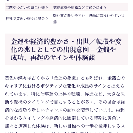
二匹やつがいの黄色い蝶々
恋愛成就や結婚などご縁の深まり
願い事が叶いやすい・良縁に恵まれやすい状
神社で黄色い蝶々に出会う
態
金運や経済的豊かさ・出世／転職や変
化の兆しとしての出現意図 – 金銭や
成功、再起のサインや体験談
黄色い蝶々は古くから「金運の象徴」とも呼ばれ、
金銭面や
キャリアにおけるポジティブな変化や成長のサイン
と捉えら
れています。特に仕事運の上昇や転職、昇進など、大きな決
断や転機のタイミングで目にすることが多く、その場合は経
済的な成功や新しいチャンスの訪れを暗示しています。再起
をはかるタイミングや経済的に困窮している時期に黄色い
蝶々と遭遇した体験は、新しい目標への一歩を後押しするス