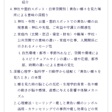
紹介
神社や霊的スポット・日常空間別｜黄色い蝶々を見た場
所による意味の深掘り
神社・寺院・お墓・霊的スポットでの黄色い蝶の出
現意義 – 神仏や先祖、ご利益や守護との関連性
家庭内（玄関・窓辺・寝室・財布）や職場・学校・
公共空間での意味の違い – 家庭や仕事、人間関係に
示されるメッセージ性
自然環境・都市・季節外れなど、空間や環境によ
るスピリチュアルサインの違い – 畑や花畑、都市
部、時期の違いによる意味の変化
深層心理学・脳科学・行動学から紐解く「黄色い蝶々を
見たとき」の本質
蝶を見た時の脳と心の反応・生理学的背景 – 色や蝶
の動きが脳や感情、直感に与える影響や体験メカニ
ズム
心理療法・ヒーリング・癒しと黄色い蝶のシンボル
活用 – カウンセリングでの事例や癒し効果などの実