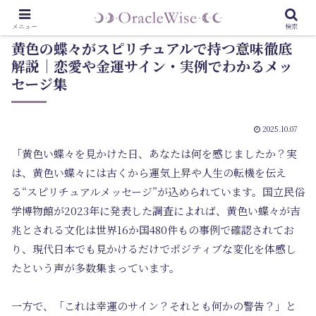
メニュー
検索
黄色の蝶々がスピリチュアルで持つ意味徹底
解説｜恋愛や金運サイン・実例でわかるメッ
セージ集
2025.10.07
「
黄色い蝶々
を見かけた日、あなたは何を感じましたか？実
は、黄色い蝶々には古くから
運気上昇や人生の転機
を伝え
る“スピリチュアルメッセージ”が込められています。国立民俗
学博物館が2023年に発表した調査によれば、黄色い蝶々が吉
兆とされる文化は世界16か国480件もの事例で確認されてお
り、現代日本でも
見かけるだけでポジティブな変化を体感し
た
という声が多数集まっています。
一方で、「これは幸運のサイン？それとも何かの警告？」と