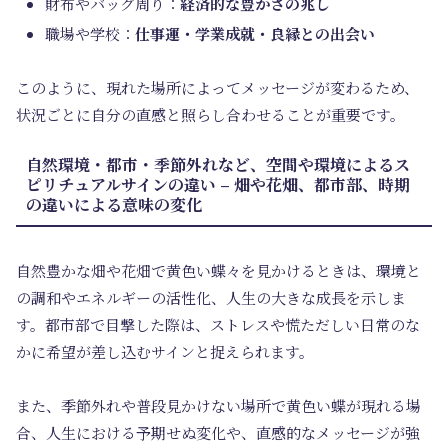
財布やバッグ周り：
経済的な豊かさの兆し
職場や学校：
仕事運・学業成就・良縁との出会い
このように、現れた場所によってメッセージが変わるため、
状況ごとに自分の直感と照らし合わせることが重要です。
自然環境・都市・季節外れなど、空間や環境によるス
ピリチュアルサインの違い – 畑や花畑、都市部、時期
の違いによる意味の変化
自然豊かな畑や花畑で黄色い蝶々を見かけるときは、環境と
の調和やエネルギーの活性化、人生の大きな成長を示しま
す。都市部で目撃した際は、ストレスや慌ただしい日常のな
かに希望が差し込むサインと捉えられます。
また、季節外れや普段見かけない場所で黄色い蝶が現れる場
合、人生における予期せぬ変化や、直感的なメッセージが強