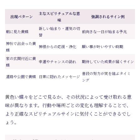
主なスピリチュアルな意
出現パターン
強調されるサイン例
味
新しい始まり・運気の切
朝に見た黄蝶
前向きな一日が始まる予兆
替
神社で出会った黄
神様からの応援・浄化
願い事が叶いやすい時期
蝶
家の玄関付近に黄
幸運やチャンスの訪れ
期待していた成果が届くサイン
蝶
普段の努力が実を結ぶタイミ
道路や公園で黄蝶
日常に隠れたメッセージ
ング
黄色い蝶々をどこで見るか、その状況によって受け取れる意
味が異なります。行動や場所ごとの変化も理解することで、
より正確なスピリチュアルサインに気付くことができるでし
ょう。