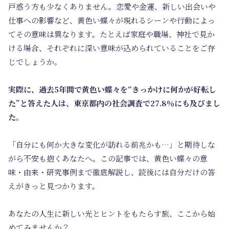
戸惑う方も少なくありません。
恋愛や金運
、新しい出会いや
仕事への影響など、黄色い蝶々が現れるシーンや行動によっ
てその意味は異なります。たとえば家庭や職場、神社で見か
ける場合、それぞれに深い意味が込められていることをご存
じでしょうか。
実際に、過去5年間で黄色い蝶々を“きっかけに何かが好転し
た”と答えた人は、東京都内の社会調査で27.8％にも及びまし
た。
「自分にも何か大きな変化が訪れる前兆かも…」と期待しな
がら不安も抱くあなたへ。この記事では、
黄色い蝶々の意
味・由来・研究事例
まで徹底解説し、読後には
自分だけの答
え
がきっと見つかります。
あなたの人生に
新しい光とヒント
をもたらす旅、ここから始
めてみませんか？