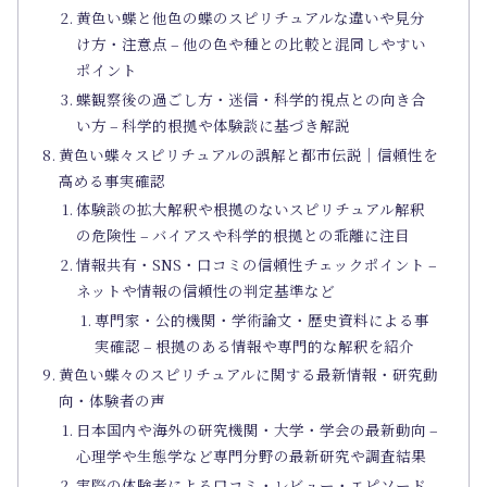
黄色い蝶と他色の蝶のスピリチュアルな違いや見分
け方・注意点 – 他の色や種との比較と混同しやすい
ポイント
蝶観察後の過ごし方・迷信・科学的視点との向き合
い方 – 科学的根拠や体験談に基づき解説
黄色い蝶々スピリチュアルの誤解と都市伝説｜信頼性を
高める事実確認
体験談の拡大解釈や根拠のないスピリチュアル解釈
の危険性 – バイアスや科学的根拠との乖離に注目
情報共有・SNS・口コミの信頼性チェックポイント –
ネットや情報の信頼性の判定基準など
専門家・公的機関・学術論文・歴史資料による事
実確認 – 根拠のある情報や専門的な解釈を紹介
黄色い蝶々のスピリチュアルに関する最新情報・研究動
向・体験者の声
日本国内や海外の研究機関・大学・学会の最新動向 –
心理学や生態学など専門分野の最新研究や調査結果
実際の体験者による口コミ・レビュー・エピソード