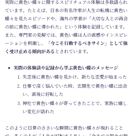
実際に黄色い蝶々に関するスピリチュアル体験は多数語られ
ています。たとえば、日本の有名作家が人生の転機に黄色い
蝶々を見たエピソードや、海外の学者が「大切な人との再会
の前に黄色い蝶に導かれた」という体験を記録しています。
また、専門家の見解では、黄色い蝶は人の直感やインスピレ
ーションを刺激し、
「今こそ行動するべきサイン」として強
く受け止める傾向がある
とされています。
実際の体験談や記録から学ぶ黄色い蝶のメッセージ
失恋後に黄色い蝶を見かけ、新たな恋愛が始まった
仕事で深く悩んでいた時、玄関先で黄色い蝶に出会
い、直後に好転した
神社で黄色い蝶々が寄ってきたことで、家族に嬉し
い変化が訪れた
このように日常のささいな瞬間に黄色い蝶々が現れること
で、多くの人が「人生が好転する兆し」「今までの努力が報