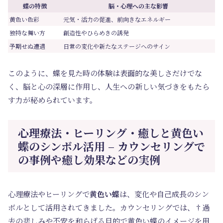
蝶の特徴
脳・心理への主な影響
黄色い色彩
元気・活力の促進、前向きなエネルギー
独特な舞い方
創造性やひらめきの誘発
予期せぬ遭遇
日常の変化や新たなステージへのサイン
このように、蝶を見た時の体験は表面的な美しさだけでな
く、脳と心の深層に作用し、人生への新しい気づきをもたら
す力が秘められています。
心理療法・ヒーリング・癒しと黄色い
蝶のシンボル活用 – カウンセリングで
の事例や癒し効果などの実例
心理療法やヒーリングで
黄色い蝶
は、変化や自己成長のシン
ボルとして活用されてきました。カウンセリングでは、†過
去の悲しみや不安を和らげる目的で黄色い蝶のイメージを用