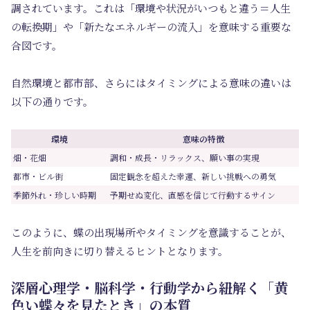
調されています。これは「環境や状況がいつもと違う＝人生
の転換期」や「新たなエネルギーの流入」を意味する重要な
合図です。
自然環境と都市部、さらにはタイミングによる意味の違いは
以下の通りです。
環境
意味の特徴
畑・花畑
調和・成長・リラックス、願い事の実現
都市・ビル街
固定観念を超えた幸運、新しい挑戦への勇気
季節外れ・珍しい時期
予期せぬ変化、直感を信じて行動するサイン
このように、蝶の出現場所やタイミングを意識することが、
人生を前向きに切り替えるヒントとなります。
深層心理学・脳科学・行動学から紐解く「黄
色い蝶々を見たとき」の本質