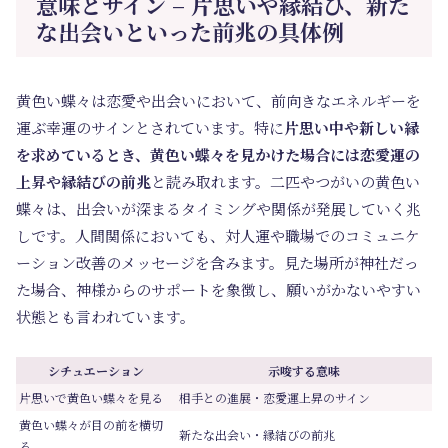
意味とサイン – 片思いや縁結び、新た
な出会いといった前兆の具体例
黄色い蝶々は恋愛や出会いにおいて、前向きなエネルギーを
運ぶ幸運のサインとされています。特に
片思い中や新しい縁
を求めているとき、黄色い蝶々を見かけた場合には恋愛運の
上昇や縁結びの前兆
と読み取れます。二匹やつがいの黄色い
蝶々は、出会いが深まるタイミングや関係が発展していく兆
しです。人間関係においても、対人運や職場でのコミュニケ
ーション改善のメッセージを含みます。見た場所が神社だっ
た場合、神様からのサポートを象徴し、願いがかないやすい
状態とも言われています。
シチュエーション
示唆する意味
片思いで黄色い蝶々を見る
相手との進展・恋愛運上昇のサイン
黄色い蝶々が目の前を横切
新たな出会い・縁結びの前兆
る