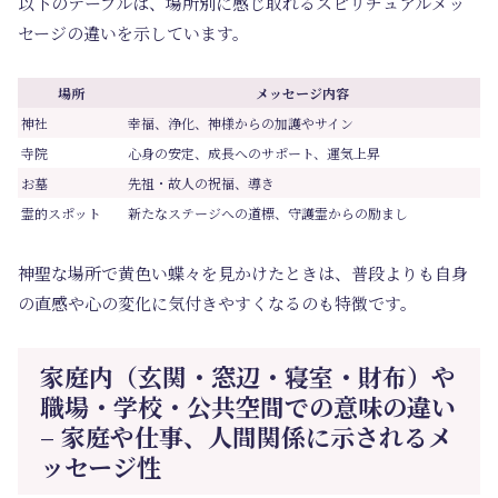
以下のテーブルは、場所別に感じ取れるスピリチュアルメッ
セージの違いを示しています。
場所
メッセージ内容
神社
幸福、浄化、神様からの加護やサイン
寺院
心身の安定、成長へのサポート、運気上昇
お墓
先祖・故人の祝福、導き
霊的スポット
新たなステージへの道標、守護霊からの励まし
神聖な場所で黄色い蝶々を見かけたときは、普段よりも自身
の直感や心の変化に気付きやすくなるのも特徴です。
家庭内（玄関・窓辺・寝室・財布）や
職場・学校・公共空間での意味の違い
– 家庭や仕事、人間関係に示されるメ
ッセージ性