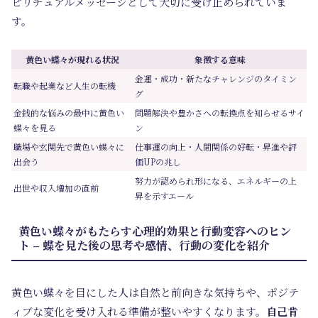
ピリチュアルメッセージとして大切に受け止められていま
す。
黄色い蝶々が現れる状況
象徴する意味
金運・成功・新たなチャレンジのタイミン
転職や起業など人生の転機
グ
金銭的な悩みの最中に黄色い
問題解決や豊かさへの転換点を知らせるサイ
蝶々を見る
ン
職場や玄関先で黄色い蝶々に
仕事運の向上・人間関係の好転・昇進や評
出会う
価UPの兆し
努力が認められ形になる、エネルギーの上
出世や収入増加の直前
昇を示すエール
黄色い蝶々がもたらす心理的効果と行動変容へのヒン
ト – 蝶を見た後の思考や感情、行動の変化を紹介
黄色い蝶々を目にした人は自然と前向きな気持ちや、ポジテ
ィブな変化を受け入れる準備が整いやすくなります。
自己肯