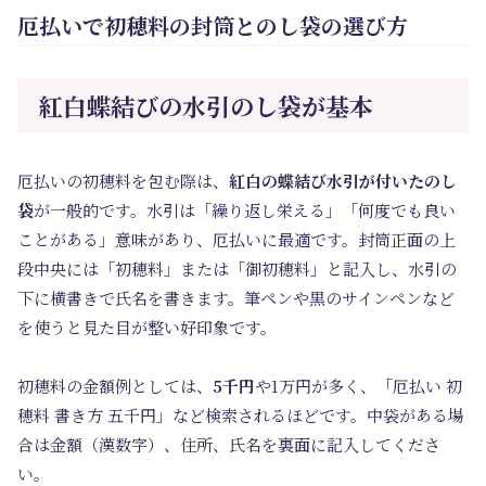
厄払いで初穂料の封筒とのし袋の選び方
紅白蝶結びの水引のし袋が基本
厄払いの初穂料を包む際は、
紅白の蝶結び水引が付いたのし
袋
が一般的です。水引は「繰り返し栄える」「何度でも良い
ことがある」意味があり、厄払いに最適です。封筒正面の上
段中央には「初穂料」または「御初穂料」と記入し、水引の
下に横書きで氏名を書きます。筆ペンや黒のサインペンなど
を使うと見た目が整い好印象です。
初穂料の金額例としては、
5千円
や1万円が多く、「厄払い 初
穂料 書き方 五千円」など検索されるほどです。中袋がある場
合は金額（漢数字）、住所、氏名を裏面に記入してくださ
い。