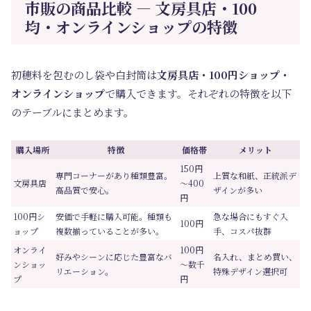
市販の商品比較 ― 文房具店・100
均・オンラインショップの特徴
初穂料を包むのし袋や白封筒は
文房具店・100円ショップ・
オンラインショップ
で購入できます。それぞれの特徴を以下
のテーブルにまとめます。
購入場所
特徴
価格帯
メリット
150円
専門コーナーがあり種類豊富。
上質な和紙、正統派デ
文房具店
～400
高品質で安心。
ザインが多い
円
100円シ
安価で手軽に購入可能。種類も
急な場合にもすぐ入
100円
ョップ
複数揃っていることが多い。
手、コスパ抜群
オンライ
100円
好みやシーンに応じた豊富なバ
名入れ、まとめ買い、
ンショッ
～数千
リエーション。
特殊デザイン選択可
プ
円