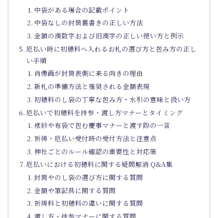
中袋がある場合の記載ポイント
中袋なしの封筒裏書きの正しい方法
金額の漢数字および旧漢字の正しい使い方と例示
厄払い時に初穂料へ入れるお札の選び方と包み方の正し
い手順
肖像画が封筒表側に来る向きの理由
新札の準備方法と推奨される金額表現
初穂料のし袋の丁寧な包み方・水引の意味と扱い方
厄払いで初穂料を持参・渡し方マナーとタイミング
袱紗や布袋で包む慶事マナーと渡す際の一言
祈祷・厄払い受付時の受付方法と注意点
神社ごとのルール確認の重要性と対応策
厄払いにおける初穂料に関する疑問解消 Q&A集
封筒やのし袋の選び方に関する質問
金額や筆記具に関する質問
祈祷料と初穂料の違いに関する質問
渡し方・持参マナーに関する質問