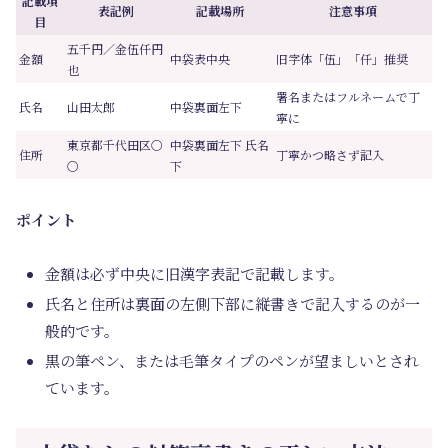
記載項
表記例
記載場所
注意事項
目
五千円／金伍仟円
金額
中袋表中央
旧字体「伍」「仟」推奨
也
署名またはフルネームで丁
氏名
山田太郎
中袋裏面左下
寧に
東京都千代田区〇
中袋裏面左下 氏名
住所
丁寧かつ略さず記入
〇
下
ポイント
金額は必ず中央に旧漢字表記で記載します。
氏名と住所は裏面の左側下部に縦書きで記入するのが一
般的です。
黒の筆ペン、または毛筆タイプのペンが望ましいとされ
ています。