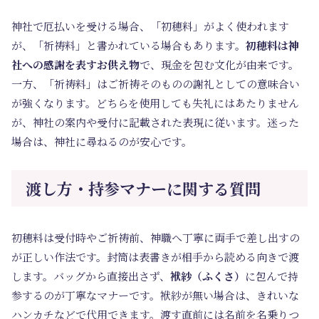
神社で厄払いを受ける場合、「初穂料」がよく使われます
が、「祈祷料」と書かれている場合もあります。
初穂料は神
社への感謝を表すお供え物
で、現金を包む文化が由来です。
一方、「祈祷料」はご祈祷そのものの謝礼としての意味合い
が強くなります。どちらを使用しても失礼にはあたりません
が、神社の案内や受付に記載された表現に従います。迷った
場合は、神社に尋ねるのが安心です。
渡し方・持参マナーに関する質問
初穂料は受付時やご祈祷前、神職へ丁寧に両手で差し出すの
が正しい作法です。封筒は表書きが相手から読める向きで渡
します。バッグから直接出さず、
袱紗（ふくさ）
に包んで持
参するのが丁寧なマナーです。袱紗が無い場合は、きれいな
ハンカチなどで代用できます。渡す直前には名前を名乗りつ