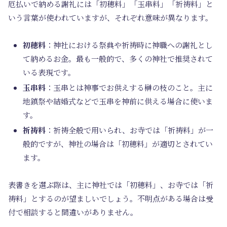
厄払いで納める謝礼には「初穂料」「玉串料」「祈祷料」と
いう言葉が使われていますが、それぞれ意味が異なります。
初穂料
：神社における祭典や祈祷時に神職への謝礼とし
て納めるお金。最も一般的で、多くの神社で推奨されて
いる表現です。
玉串料
：玉串とは神事でお供えする榊の枝のこと。主に
地鎮祭や結婚式などで玉串を神前に供える場合に使いま
す。
祈祷料
：祈祷全般で用いられ、お寺では「祈祷料」が一
般的ですが、神社の場合は「初穂料」が適切とされてい
ます。
表書きを選ぶ際は、主に神社では「初穂料」、お寺では「祈
祷料」とするのが望ましいでしょう。不明点がある場合は受
付で相談すると間違いがありません。