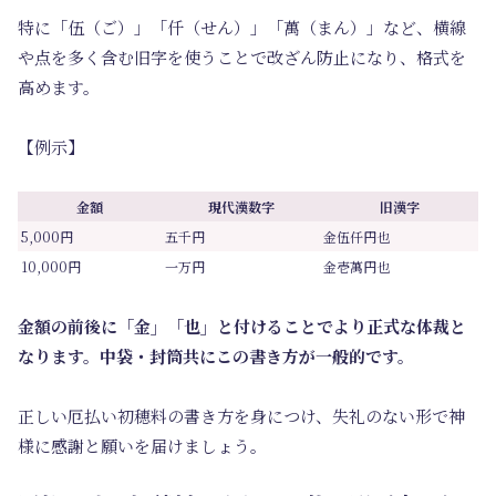
特に「伍（ご）」「仟（せん）」「萬（まん）」など、横線
や点を多く含む旧字を使うことで改ざん防止になり、格式を
高めます。
【例示】
金額
現代漢数字
旧漢字
5,000円
五千円
金伍仟円也
10,000円
一万円
金壱萬円也
金額の前後に「金」「也」と付けることでより正式な体裁と
なります。中袋・封筒共にこの書き方が一般的です。
正しい厄払い初穂料の書き方を身につけ、失礼のない形で神
様に感謝と願いを届けましょう。