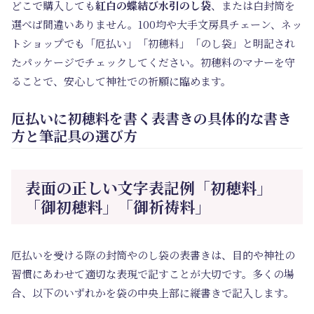
どこで購入しても
紅白の蝶結び水引のし袋
、または白封筒を
選べば間違いありません。100均や大手文房具チェーン、ネッ
トショップでも「厄払い」「初穂料」「のし袋」と明記され
たパッケージでチェックしてください。初穂料のマナーを守
ることで、安心して神社での祈願に臨めます。
厄払いに初穂料を書く表書きの具体的な書き
方と筆記具の選び方
表面の正しい文字表記例「初穂料」
「御初穂料」「御祈祷料」
厄払いを受ける際の封筒やのし袋の表書きは、目的や神社の
習慣にあわせて適切な表現で記すことが大切です。多くの場
合、以下のいずれかを袋の中央上部に縦書きで記入します。