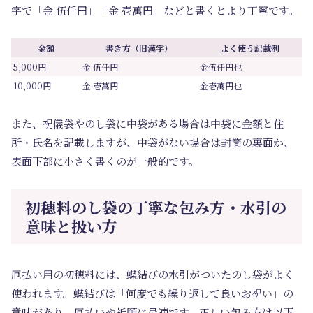
字で「金 伍仟円」「金 壱萬円」などと書くとより丁寧です。
金額
書き方（旧漢字）
よく使う記載例
5,000円
金 伍仟円
金伍仟円也
10,000円
金 壱萬円
金壱萬円也
また、祝儀袋やのし袋に中袋がある場合は中袋に金額と住
所・氏名を記載しますが、中袋がない場合は封筒の裏面か、
表面下部に小さく書くのが一般的です。
初穂料のし袋の丁寧な包み方・水引の
意味と扱い方
厄払い用の初穂料には、蝶結びの水引がついたのし袋がよく
使われます。蝶結びは「何度でも繰り返して良いお祝い」の
意味があり、厄払いや祈願に最適です。正しい包み方は以下