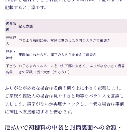
記載すると丁寧です。
送る名
記入方法
義
夫婦連
中央より右側に夫、左側に妻の氏名を同じ大きさで縦書き
名
兄弟・
年齢順に右から左、漢字の大きさを揃えて縦書き
姉妹
子ども
お子さまのフルネームを中央下部に大きく、ふりがなを小さく横書
名義
きで記載（例：太郎（たろう））
ふりがなが必要な場合は名前の横や上に小さく記載します。
ご家族や複数人の場合は見やすさと均等なバランスを意識し
ましょう。誤字がないか再度チェックし、不安な場合は事前
に神社へ直接確認すると安心です。
厄払いで初穂料の中袋と封筒裏面への金額・