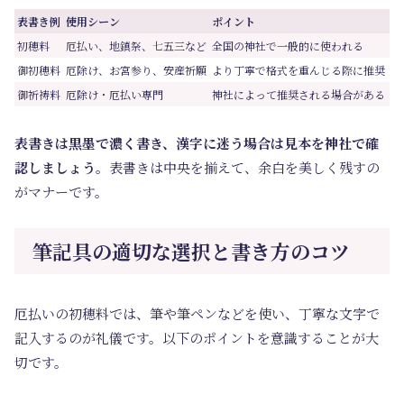
表書き例
使用シーン
ポイント
初穂料
厄払い、地鎮祭、七五三など
全国の神社で一般的に使われる
御初穂料
厄除け、お宮参り、安産祈願
より丁寧で格式を重んじる際に推奨
御祈祷料
厄除け・厄払い専門
神社によって推奨される場合がある
表書きは黒墨で濃く書き、漢字に迷う場合は見本を神社で確
認しましょう。
表書きは中央を揃えて、余白を美しく残すの
がマナーです。
筆記具の適切な選択と書き方のコツ
厄払いの初穂料では、筆や筆ペンなどを使い、丁寧な文字で
記入するのが礼儀です。以下のポイントを意識することが大
切です。