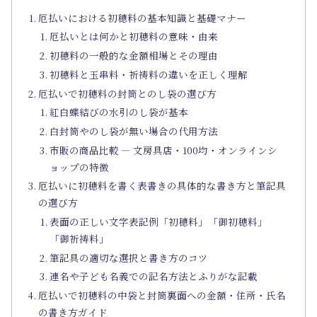
厄払いにおける初穂料の基本知識と基礎マナー
厄払いとは何かと初穂料の意味・由来
初穂料の一般的な金額相場とその理由
初穂料と玉串料・祈祷料の違いを正しく理解
厄払いで初穂料の封筒とのし袋の選び方
紅白蝶結びの水引のし袋が基本
白封筒やのし袋が無い場合の代用方法
市販の商品比較 ― 文房具店・100均・オンラインシ
ョップの特徴
厄払いに初穂料を書く表書きの具体的な書き方と筆記具
の選び方
表面の正しい文字表記例「初穂料」「御初穂料」
「御祈祷料」
筆記具の適切な選択と書き方のコツ
連名や子ども名義での記名方法とふりがな記載
厄払いで初穂料の中袋と封筒裏面への金額・住所・氏名
の書き方ガイド