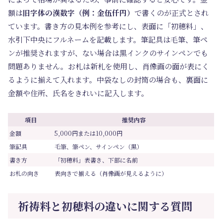
額は
旧字体の漢数字（例：金伍仟円）
で書くのが正式とされ
ています。書き方の見本例を参考にし、表面に「初穂料」、
水引下中央にフルネームを記載します。筆記具は毛筆、筆ペ
ンが推奨されますが、ない場合は黒インクのサインペンでも
問題ありません。お札は新札を使用し、肖像画の面が表にく
るように揃えて入れます。中袋なしの封筒の場合も、裏面に
金額や住所、氏名をきれいに記入します。
項目
推奨内容
金額
5,000円または10,000円
筆記具
毛筆、筆ペン、サインペン（黒）
書き方
「初穂料」表書き、下部に名前
お札の向き
表向きで揃える（肖像画が見えるように）
祈祷料と初穂料の違いに関する質問