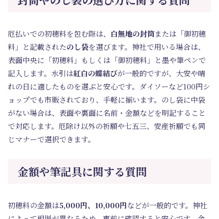
厄払いでの初穂料を包む際は、
白無地の封筒
または「御初穂
料」と記載された
のし袋
を選びます。神社で用いる場合は、
表面中央に「初穂料」もしくは「御初穂料」と墨や筆ペンで
記入します。水引は
紅白の蝶結び
が一般的ですが、大安や晴
れの日に適したものを選ぶと安心です。ダイソーなど100円シ
ョップでも市販されており、手軽に揃います。のし袋に中袋
がない場合は、表面や裏面に名前・金額などを明記すること
で対応します。厄除け以外の祈願や七五三、安産祈願でも同
じマナーで選択できます。
金額や筆記具に関する質問
初穂料の金額は
5,000円、10,000円
などが一般的です。神社
によって相場が異なるため、事前に確認すると安心です。金