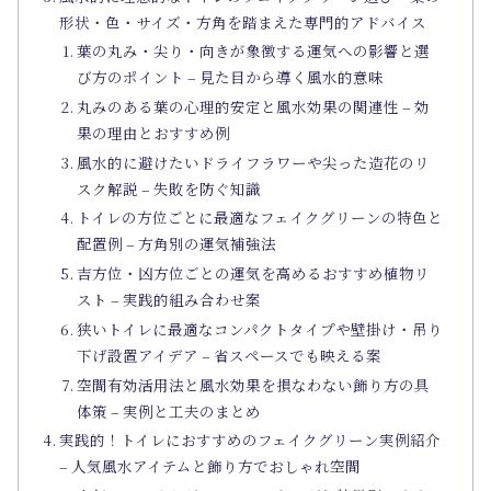
形状・色・サイズ・方角を踏まえた専門的アドバイス
葉の丸み・尖り・向きが象徴する運気への影響と選
び方のポイント – 見た目から導く風水的意味
丸みのある葉の心理的安定と風水効果の関連性 – 効
果の理由とおすすめ例
風水的に避けたいドライフラワーや尖った造花のリ
スク解説 – 失敗を防ぐ知識
トイレの方位ごとに最適なフェイクグリーンの特色と
配置例 – 方角別の運気補強法
吉方位・凶方位ごとの運気を高めるおすすめ植物リ
スト – 実践的組み合わせ案
狭いトイレに最適なコンパクトタイプや壁掛け・吊り
下げ設置アイデア – 省スペースでも映える案
空間有効活用法と風水効果を損なわない飾り方の具
体策 – 実例と工夫のまとめ
実践的！トイレにおすすめのフェイクグリーン実例紹介
– 人気風水アイテムと飾り方でおしゃれ空間