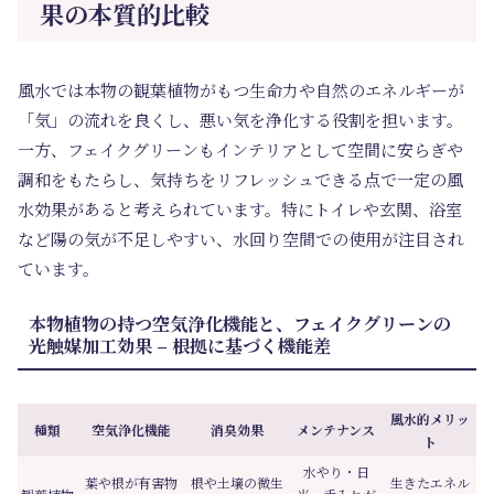
果の本質的比較
風水では本物の観葉植物がもつ生命力や自然のエネルギーが
「気」の流れを良くし、悪い気を浄化する役割を担います。
一方、フェイクグリーンもインテリアとして空間に安らぎや
調和をもたらし、気持ちをリフレッシュできる点で一定の風
水効果があると考えられています。特にトイレや玄関、浴室
など陽の気が不足しやすい、水回り空間での使用が注目され
ています。
本物植物の持つ空気浄化機能と、フェイクグリーンの
光触媒加工効果 – 根拠に基づく機能差
風水的メリッ
種類
空気浄化機能
消臭効果
メンテナンス
ト
水やり・日
葉や根が有害物
根や土壌の微生
生きたエネル