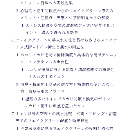
メリット – 日常への実践効果
心理的・衛生的観点からのフェイクグリーン導入の
メリット・注意点 – 実感と科学的知見からの解説
ストレス軽減や空間の清潔感アップに寄与するポ
イント – 導入で得られる効果
フェイクグリーンの手入れ方法と長持ちさせるメンテナ
ンス技術 – トイレ衛生と風水の両立法
ホコリ・カビを防ぐ掃除頻度と具体的な清掃テクニッ
ク – メンテナンスの重要性
ホコリが運気に与える影響と清潔感維持の重要性
– 手入れの手順とコツ
消臭・抗菌加工商品の選び方と効果的な使いこなし
方 – 商品活用のノウハウ
湿気の多いトイレでのカビ対策と換気のポイント
– カビ・衛生に重点を置いたコツ
トイレ以外の空間との風水比較 – 玄関・リビング・浴室
等でのフェイクグリーン配置と効果検証
主要居室別に見るフェイクグリーンの役割と風水的