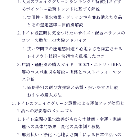
人気のフェイクグリーンランキングと特徴別おすす
めポイント – 最新トレンドに基づく解説
実用性・風水効果・デザイン性を兼ね備えた商品
とその選定基準 – 目的別解説
トイレ設置時に気をつけたいサイズ・配置バランスの
コツ – 失敗防止の実践アドバイス
狭い空間での圧迫感回避と心地よさを両立させる
レイアウト技術 – 快適性を重視したコツ
店舗・通販別の購入ガイド – 100均・ニトリ・IKEA
等のコスパ重視も解説 – 販路とコストパフォーマン
ス分析
価格帯別の選び方提案と品質・扱いやすさ比較 –
おすすめ購入方法
トイレのフェイクグリーン設置による運気アップ効果と
生活への好影響のメカニズム
トイレ空間の風水改善がもたらす健康・金運・家族
運への具体的効果 – 変化の具体例と根拠
邪気払い・浄化・心地よさ向上による日常生活への