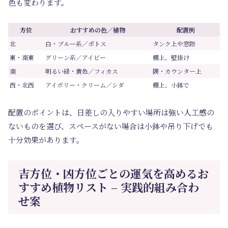
色も変わります。
方位
おすすめの色／植物
配置例
北
白・ブルー系／ポトス
タンク上や窓際
東・南東
グリーン系／アイビー
棚上、壁掛け
南
明るい緑・黄色／フィカス
隅・カウンター上
西・北西
アイボリー・クリーム／シダ
棚上、小鉢で
配置のポイントは、日差しの入りやすい場所は強い人工感の
ないものを選び、スペースがない場合は小鉢や吊り下げでも
十分効果があります。
吉方位・凶方位ごとの運気を高めるお
すすめ植物リスト – 実践的組み合わ
せ案