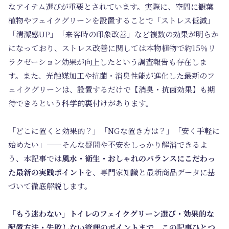
なアイテム選びが重要とされています。
実際に、空間に観葉
植物やフェイクグリーンを設置することで「ストレス低減」
「清潔感UP」「来客時の印象改善」など複数の効果が明らか
になっており、ストレス改善に関しては本物植物で約15％リ
ラクゼーション効果が向上したという調査報告も存在しま
す。
また、光触媒加工や抗菌・消臭性能が進化した最新のフ
ェイクグリーンは、設置するだけで【消臭・抗菌効果】も期
待できるという科学的裏付けがあります。
「どこに置くと効果的？」「NGな置き方は？」「安く手軽に
始めたい」——そんな疑問や不安をしっかり解消できるよ
う、本記事では
風水・衛生・おしゃれのバランスにこだわっ
た最新の実践ポイント
を、専門家知識と最新商品データに基
づいて徹底解説します。
「もう迷わない」トイレのフェイクグリーン選び・効果的な
配置方法・失敗しない管理のポイントまで、この記事ひとつ