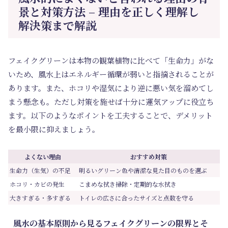
景と対策方法 – 理由を正しく理解し
解決策まで解説
フェイクグリーンは本物の観葉植物に比べて「生命力」がな
いため、風水上はエネルギー循環が弱いと指摘されることが
あります。また、ホコリや湿気により逆に悪い気を溜めてし
まう懸念も。ただし対策を施せば十分に運気アップに役立ち
ます。以下のようなポイントを工夫することで、デメリット
を最小限に抑えましょう。
よくない理由
おすすめ対策
生命力（生気）の不足
明るいグリーン色や清潔な見た目のものを選ぶ
ホコリ・カビの発生
こまめな拭き掃除・定期的な水拭き
大きすぎる・多すぎる
トイレの広さに合ったサイズと点数を守る
風水の基本原則から見るフェイクグリーンの限界とそ