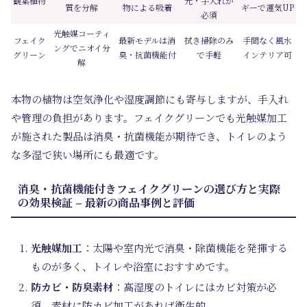
観葉植物
光・手入れが
質を分解
物による吸着
ギーで運気UP
必須
光触媒コーティ
フェイク
最新モデルは消
拭き掃除のみ
手間なく風水
ングでニオイ分
グリーン
臭・抗菌機能付
で手軽
インテリア可
解
本物の植物は空気浄化や湿度調節にも寄与しますが、手入れ
や管理の負担があります。フェイクグリーンでも光触媒加工
が施された製品は消臭・抗菌機能が期待でき、トイレのよう
な多湿で狭い場所にも最適です。
消臭・抗菌機能付きフェイクグリーンの選び方と実際
の効果検証 – 最新の商品事例と評価
光触媒加工
：太陽や室内光で消臭・除菌機能を発揮する
ものが多く、トイレや浴室におすすめです。
防カビ・防臭素材
：高湿度のトイレにはカビ対策が必
須。素材に防カビ加工があれば衛生的。