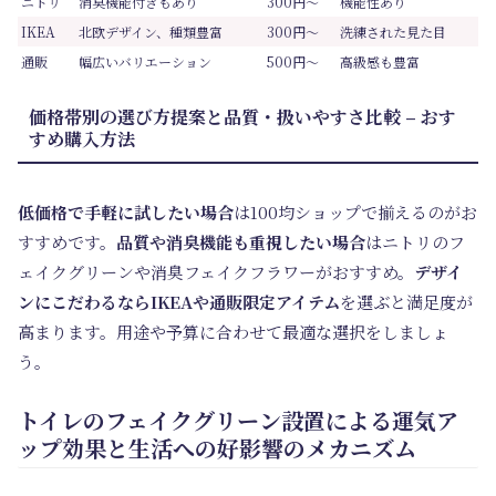
ニトリ
消臭機能付きもあり
300円～
機能性あり
IKEA
北欧デザイン、種類豊富
300円～
洗練された見た目
通販
幅広いバリエーション
500円～
高級感も豊富
価格帯別の選び方提案と品質・扱いやすさ比較 – おす
すめ購入方法
低価格で手軽に試したい場合
は100均ショップで揃えるのがお
すすめです。
品質や消臭機能も重視したい場合
はニトリのフ
ェイクグリーンや消臭フェイクフラワーがおすすめ。
デザイ
ンにこだわるならIKEAや通販限定アイテム
を選ぶと満足度が
高まります。用途や予算に合わせて最適な選択をしましょ
う。
トイレのフェイクグリーン設置による運気ア
ップ効果と生活への好影響のメカニズム