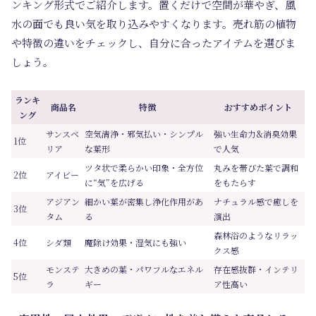
ンキング形式でご紹介します。置くだけで空間が華やぎ、風
水の面でも良い気を取り込みやすくなります。売れ筋の植物
や特徴の違いをチェックし、自分に合ったアイテムを選びま
しょう。
ランキ
商品名
特徴
おすすめポイント
ング
サンスベ
空気清浄・邪気払い・シンプル
強い生命力&消臭効果
1位
リア
な葉形
で人気
ツタ状で柔らかい印象・全方位
丸みを帯びた葉で調和
2位
アイビー
に“気”を広げる
をもたらす
アジアン
細かい葉が密集し浄化作用があ
ナチュラル感で癒しを
3位
タム
る
演出
森林浴のようなリラッ
4位
シダ類
魔除け効果・湿気にも強い
クス感
モンステ
大きめの葉・パワフルなエネル
存在感抜群・インテリ
5位
ラ
ギー
ア性高い