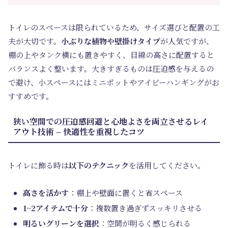
トイレのスペースは限られているため、サイズ選びと配置の工
夫が大切です。
小ぶりな植物や壁掛けタイプ
が人気ですが、
棚の上やタンク横にも置きやすく、目線の高さに配置すると
バランスよく整います。大きすぎるものは圧迫感を与えるの
で避け、小スペースにはミニポットやアイビーハンギングがお
すすめです。
狭い空間での圧迫感回避と心地よさを両立させるレイ
アウト技術 – 快適性を重視したコツ
トイレに飾る時は
以下のテクニック
を活用してください。
高さを活かす
：棚上や壁面に置くと省スペース
1~2アイテムで十分
：複数置き過ぎずスッキリさせる
明るいグリーンを選択
：空間が明るく感じられる