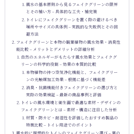
風水の基本原則から見るフェイクグリーンの限界
とその補い方 – 具体的な工夫・補完策
トイレにフェイクグリーンを置く際の避けるべき
場所やサイズの具体例 – 実践的な失敗例とその回
避方法
フェイクグリーンと本物の観葉植物の風水効果・消臭性
能比較 – メリットとデメリットの詳細分析
自然のエネルギーがもたらす風水効果とフェイクグ
リーンの科学的役割 – 効果の本質的比較
本物植物の持つ空気浄化機能と、フェイクグリー
ンの光触媒加工効果 – 根拠に基づく機能差
消臭・抗菌機能付きフェイクグリーンの選び方と
実際の効果検証 – 最新の商品事例と評価
トイレの風水環境と衛生面で最適な素材・デザインの
フェイクグリーンとは – 素材・構造に注目した分析
材質・防カビ・耐湿性を評価したおすすめ製品の
特徴比較 – トイレ用途でのポイント
風水的に理想的なトイレのフェイクグリーン選び – 葉の