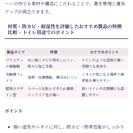
ーンの中でも素材や構造にこだわることで、衛生管理と運気
アップが両立できます。
材質・防カビ・耐湿性を評価したおすすめ製品の特徴
比較 – トイレ用途でのポイント
製品タイプ
特徴
おすすめポイント
プラスチッ
水に強くカビが発生しにくい、
トイレのような湿度が高い
ク樹脂製
防カビ加工多数
空間でも長持ち
光触媒フェ
ニオイが気になる場所で清
消臭・抗菌機能、黄ばみにくい
イク
潔感を保ちやすい
壁掛けデザ
スペースを取らず手入れ簡単、
狭いトイレや玄関横にも設
イン型
インテリア性が高い
置しやすい
ポイント
強い湿気やニオイに対し、防カビ・防臭性能がしっかり