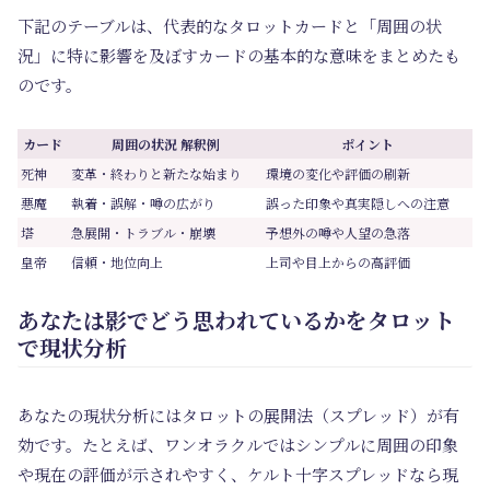
下記のテーブルは、代表的なタロットカードと「周囲の状
況」に特に影響を及ぼすカードの基本的な意味をまとめたも
のです。
カード
周囲の状況 解釈例
ポイント
死神
変革・終わりと新たな始まり
環境の変化や評価の刷新
悪魔
執着・誤解・噂の広がり
誤った印象や真実隠しへの注意
塔
急展開・トラブル・崩壊
予想外の噂や人望の急落
皇帝
信頼・地位向上
上司や目上からの高評価
あなたは影でどう思われているかをタロット
で現状分析
あなたの現状分析にはタロットの展開法（スプレッド）が有
効です。たとえば、ワンオラクルではシンプルに周囲の印象
や現在の評価が示されやすく、ケルト十字スプレッドなら現