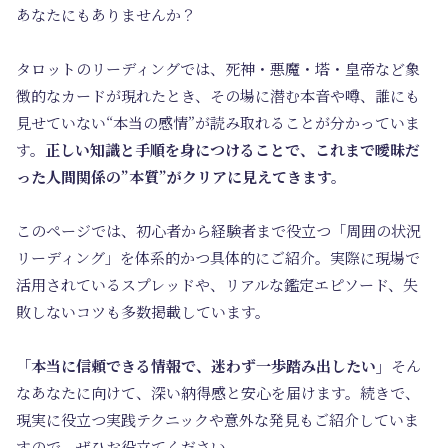
あなたにもありませんか？
タロットのリーディングでは、
死神・悪魔・塔・皇帝など象
徴的なカード
が現れたとき、その場に潜む本音や噂、誰にも
見せていない“本当の感情”が読み取れることが分かっていま
す。
正しい知識と手順を身につけることで、これまで曖昧だ
った人間関係の”本質”がクリアに見えてきます。
このページでは、
初心者から経験者まで
役立つ「周囲の状況
リーディング」を体系的かつ具体的にご紹介。実際に現場で
活用されているスプレッドや、リアルな鑑定エピソード、失
敗しないコツも多数掲載しています。
「本当に信頼できる情報で、迷わず一歩踏み出したい」
そん
なあなたに向けて、深い納得感と安心を届けます。続きで、
現実に役立つ実践テクニックや意外な発見もご紹介していま
すので、ぜひお役立てください。