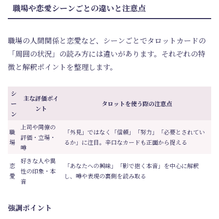
職場や恋愛シーンごとの違いと注意点
職場の人間関係と恋愛など、シーンごとでタロットカードの
「周囲の状況」の読み方には違いがあります。それぞれの特
徴と解釈ポイントを整理します。
シ
主な評価ポイ
ー
タロットを使う際の注意点
ント
ン
上司や同僚の
職
「外見」ではなく「信頼」「努力」「必要とされてい
評価・立場・
場
るか」に注目。辛口なカードも正面から捉える
噂
好きな人や異
恋
「あなたへの興味」「影で抱く本音」を中心に解釈
性の印象・本
愛
し、噂や表現の裏側を読み取る
音
強調ポイント