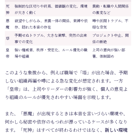
死
強制的な区切りや終焉、価値観の変化、環境
異動・転職や人間関係
神
が大きく動く
の激変など
悪
欲望やしがらみ、表裏一体の関係、束縛や依
噂や派閥トラブル、不
魔
存、隠れた本音の存在
穏な空気
予期せぬトラブル、大きな衝撃、突然の出来
プロジェクト中止、関
塔
事での変化
係の断絶
皇
強い権威者、秩序・安定化、ルール優先の職
上司の意向が強い部
帝
場や組織
署、体制固め
このような象徴から、例えば職場で「塔」が出た場合、予期
しない組織再編や噂による急な変化が想定されます。一方
「皇帝」は、上司やリーダーの影響力が強く、個人の意見よ
り組織のルールが優先されやすい場面を示唆します。
また、「悪魔」が出現するときは本音を言いづらい環境や、
何かしら秘密や依存のもつれが漂っているケースが多くなり
ます。「死神」はすべてが終わるわけではなく、
新しい環境