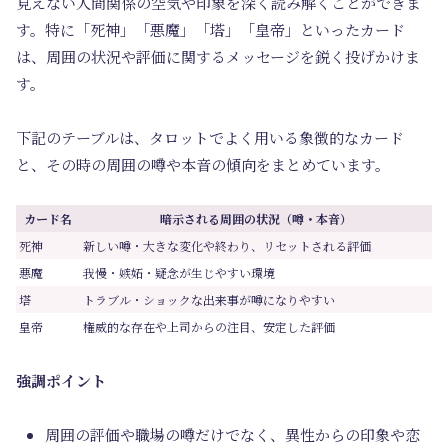
見えない人間関係の空気や印象を深く読み解くことができま
す。特に「死神」「悪魔」「塔」「皇帝」といったカード
は、周囲の状況や評価に関するメッセージを鋭く投げかけま
す。
下記のテーブルは、タロットでよく用いる象徴的なカード
と、その時の周囲の噂や本音の傾向をまとめています。
カード名
暗示される周囲の状況（噂・本音）
死神
新しい噂・大きな変化や終わり、リセットされる評価
悪魔
我慢・嫉妬・疑念が生じやすい環境
塔
トラブル・ショックな出来事が噂になりやすい
皇帝
権威的な存在や上司からの注目、安定した評価
強調ポイント
周囲の評価や職場の噂だけでなく、異性からの印象や恋