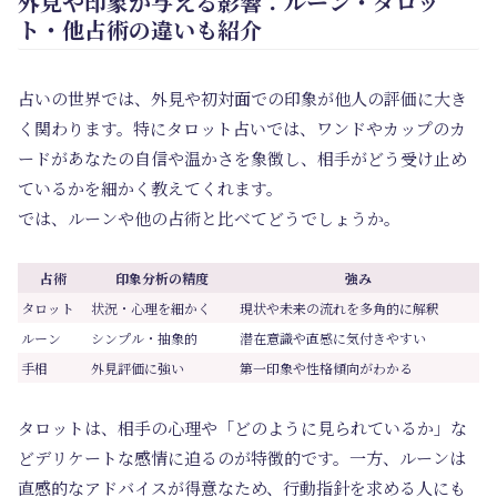
外見や印象が与える影響：ルーン・タロッ
ト・他占術の違いも紹介
占いの世界では、外見や初対面での印象が他人の評価に大き
く関わります。特にタロット占いでは、ワンドやカップのカ
ードがあなたの自信や温かさを象徴し、相手がどう受け止め
ているかを細かく教えてくれます。
では、ルーンや他の占術と比べてどうでしょうか。
占術
印象分析の精度
強み
タロット
状況・心理を細かく
現状や未来の流れを多角的に解釈
ルーン
シンプル・抽象的
潜在意識や直感に気付きやすい
手相
外見評価に強い
第一印象や性格傾向がわかる
タロットは、相手の心理や「どのように見られているか」な
どデリケートな感情に迫るのが特徴的です。一方、ルーンは
直感的なアドバイスが得意なため、行動指針を求める人にも