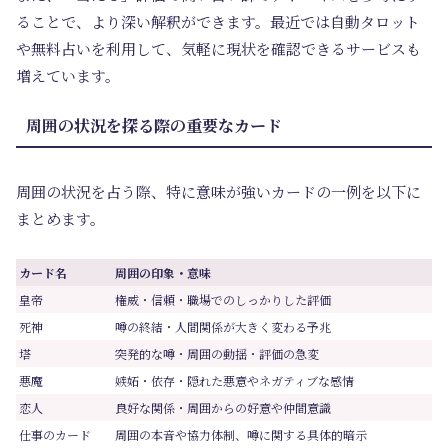
ることで、より深い解釈ができます。最近では自動タロット
や無料占いを利用して、気軽に現状を確認できるサービスも
増えています。
周囲の状況を探る際の重要なカード
周囲の状況を占う際、特に意味が強いカードの一例を以下に
まとめます。
カード名
周囲の印象・意味
皇帝
権威・信頼・職場でのしっかりした評価
死神
噂の終結・人間関係が大きく変わる予兆
塔
突発的な噂・周囲の動揺・評価の急変
悪魔
嫉妬・依存・隠れた悪意やネガティブな感情
恋人
良好な関係・周囲からの好意や仲間意識
仕事のカード
周囲の本音や協力体制、噂に関する具体的暗示