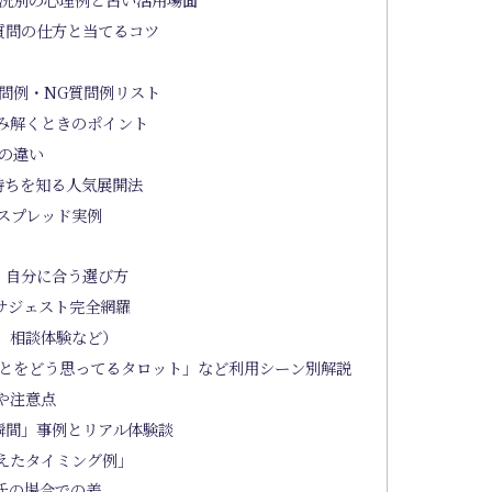
質問の仕方と当てるコツ
問例・NG質問例リスト
み解くときのポイント
の違い
持ちを知る人気展開法
スプレッド実例
・自分に合う選び方
サジェスト完全網羅
、相談体験など）
とをどう思ってるタロット」など利用シーン別解説
や注意点
瞬間」事例とリアル体験談
えたタイミング例」
氏の場合での差