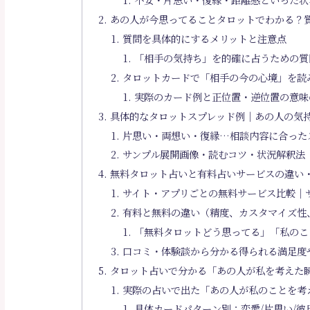
あの人が今思ってることタロットでわかる？
質問を具体的にするメリットと注意点
「相手の気持ち」を的確に占うための質
タロットカードで「相手の今の心境」を読
実際のカード例と正位置・逆位置の意味
具体的なタロットスプレッド例｜あの人の気
片思い・両想い・復縁…相談内容に合った
サンプル展開画像・読むコツ・状況解釈法
無料タロット占いと有料占いサービスの違い
サイト・アプリごとの無料サービス比較｜
有料と無料の違い（精度、カスタマイズ性
「無料タロットどう思ってる」「私のこ
口コミ・体験談から分かる得られる満足度
タロット占いで分かる「あの人が私を考えた
実際の占いで出た「あの人が私のことを考
具体カードパターン別：恋愛/片思い/彼