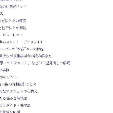
時の注意ポイント
処
う方法とその精度
ど他手法との解説
ービス・口コミ
点のメリット・デメリット）
ーザーの“本音”ニーズ解説
気持ちが複雑な場合の読み解き方
思ってるタロット」などFAQ型見出しで解説
い事例
めのヒント
占い後の行動指針まとめ
的なアクションや心構え
ある悩みと解決法
初歩ガイド・独学法
す勇気を応援