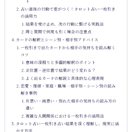
ト
占い直後の行動で差がつく！タロット占い一枚引き
の活用力
結果を受け止め、次の行動に繋げる実践法
同じ質問で何度も引く場合の注意点
カードの解釈とシーン別・相手別アドバイス
一枚引きで出たカードから相手の気持ちを読み解く
コツ
意味の深掘りと多面的解釈のポイント
正位置・逆位置で結果がどう変わる？
よく出るカードの解説と具体的な心理表現
恋愛・復縁・家庭・職場…相手別・シーン別の読み
解き事例
片思い・両思い・別れた相手の気持ちの読み方の
違い
複雑な人間関係における一枚引きの活用法
タロット占い一枚引き占い結果を深く理解し、現実に活
かす方法