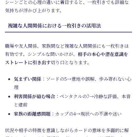
シーンごとの心理の違いに着目すると、一枚引きでも詳細な
気持ちが浮かび上がります。
複雑な人間関係における一枚引きの活用法
職場や友人関係、家族間など複雑な人間関係にも一枚引きは
有効です。シンプルな問いかけが、
相手の本心や潜在意識を
ストレートに引き出す
切り口となります。
気まずい関係
：ソードの5→意地や誤解、歩み寄れない心
理
利害関係が絡む場合
：ペンタクルの7→冷静な評価、本音
と建前
家族の距離感問題
：カップの4→現状への不満や迷い
状況や相手の特徴を意識しながらカードの意味を多面的に解