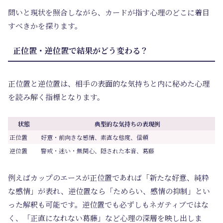
問いと現状を照合しながら、カードが指す心理のどこに着目
すべきかを探ります。
正位置・逆位置で結果がどう変わる？
正位置と逆位置は、相手の表面的な気持ちと内に秘めた心理
を読み解く指標となります。
状態
典型的な気持ちの表現例
正位置
好意・前向きな感情、素直な態度、信頼
逆位置
警戒・迷い・無関心、隠された本音、葛藤
例えばカップのエースが正位置であれば「新たな好意、純粋
な感情」が表れ、逆位置なら「ためらい、感情の抑制」とい
った解釈も可能です。逆位置でも必ずしもネガティブではな
く、「正直になれない葛藤」など心理の深層を映し出しま