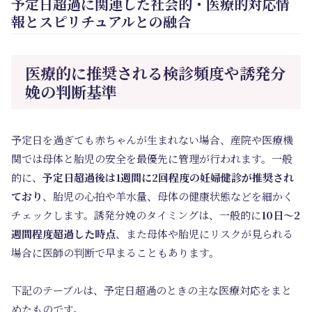
予定日超過に関連した社会的・医療的対応情
報とスピリチュアルとの融合
医療的に推奨される検診頻度や誘発分
娩の判断基準
予定日を過ぎても赤ちゃんが生まれない場合、産院や医療機
関では母体と胎児の安全を最優先に管理が行われます。一般
的に、
予定日超過後は1週間に2回程度の妊婦健診が推奨され
ており
、胎児の心拍や羊水量、母体の健康状態などを細かく
チェックします。誘発分娩のタイミングは、一般的に
10日～2
週間程度超過した時点
、また母体や胎児にリスクが見られる
場合に医師の判断で早まることもあります。
下記のテーブルは、予定日超過のときの主な医療対応をまと
めたものです。