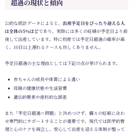
超過の現状と傾向
公的な統計データによると、
出産予定日をぴったり迎える人
は全体の5％ほど
であり、実際には多くの妊婦が予定日より前
後して出産しています。特に初産では予定日超過の確率が高
く、10日以上遅れるケースも珍しくありません。
予定日超過の主な理由としては下記の点が挙げられます。
赤ちゃんの成長や体質による違い
母親の健康状態や生活習慣
遺伝的要素や産科的な誤差
また「予定日超過＝問題」と決めつけず、個々の妊娠に合わ
せ専門的にサポートすることが重要です。現代では医学的管
理と心のケアを両立し、安心して出産を迎える体制が整って