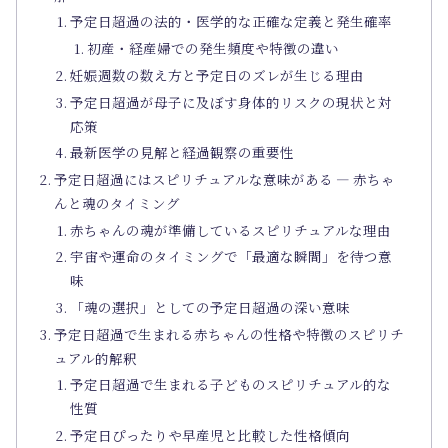
予定日超過の法的・医学的な正確な定義と発生確率
初産・経産婦での発生頻度や特徴の違い
妊娠週数の数え方と予定日のズレが生じる理由
予定日超過が母子に及ぼす身体的リスクの現状と対
応策
最新医学の見解と経過観察の重要性
予定日超過にはスピリチュアルな意味がある ― 赤ちゃ
んと魂のタイミング
赤ちゃんの魂が準備しているスピリチュアルな理由
宇宙や運命のタイミングで「最適な瞬間」を待つ意
味
「魂の選択」としての予定日超過の深い意味
予定日超過で生まれる赤ちゃんの性格や特徴のスピリチ
ュアル的解釈
予定日超過で生まれる子どものスピリチュアル的な
性質
予定日ぴったりや早産児と比較した性格傾向