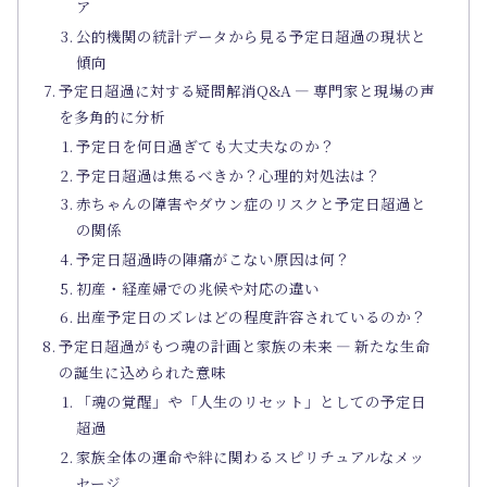
ア
公的機関の統計データから見る予定日超過の現状と
傾向
予定日超過に対する疑問解消Q&A ― 専門家と現場の声
を多角的に分析
予定日を何日過ぎても大丈夫なのか？
予定日超過は焦るべきか？心理的対処法は？
赤ちゃんの障害やダウン症のリスクと予定日超過と
の関係
予定日超過時の陣痛がこない原因は何？
初産・経産婦での兆候や対応の違い
出産予定日のズレはどの程度許容されているのか？
予定日超過がもつ魂の計画と家族の未来 ― 新たな生命
の誕生に込められた意味
「魂の覚醒」や「人生のリセット」としての予定日
超過
家族全体の運命や絆に関わるスピリチュアルなメッ
セージ