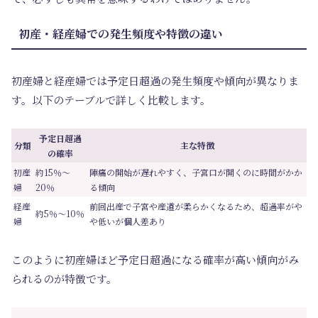
初産・経産婦での発生頻度や特徴の違い
初産婦と経産婦では予定日超過の発生頻度や傾向が異なりま
す。以下のテーブルで詳しく比較します。
予定日超過
分類
主な特徴
の確率
初産
約15％～
陣痛の開始が遅れやすく、子宮口が開くのに時間がかか
婦
20％
る傾向
経産
前回出産で子宮や産道が柔らかくなるため、超過率がや
約5％～10％
婦
や低いが個人差あり
このように初産婦ほど予定日超過になる確率が高い傾向がみ
られるのが特徴です。