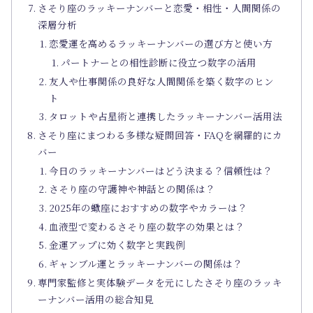
さそり座のラッキーナンバーと恋愛・相性・人間関係の
深層分析
恋愛運を高めるラッキーナンバーの選び方と使い方
パートナーとの相性診断に役立つ数字の活用
友人や仕事関係の良好な人間関係を築く数字のヒン
ト
タロットや占星術と連携したラッキーナンバー活用法
さそり座にまつわる多様な疑問回答・FAQを網羅的にカ
バー
今日のラッキーナンバーはどう決まる？信頼性は？
さそり座の守護神や神話との関係は？
2025年の蠍座におすすめの数字やカラーは？
血液型で変わるさそり座の数字の効果とは？
金運アップに効く数字と実践例
ギャンブル運とラッキーナンバーの関係は？
専門家監修と実体験データを元にしたさそり座のラッキ
ーナンバー活用の総合知見