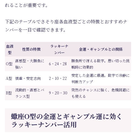
れることが重要です。
下記のテーブルでさそり座各血液型ごとの特徴とおすすめナ
ンバーを一目で確認できます。
血液
ラッキーナ
性質の特徴
金運・ギャンブルとの関係
型
ンバー
直感型・大勝負に
勝負所で冴える数字。思い切った挑
O型
6・24・28
強い
戦時に効果的
安定した金運に最適。数字で冷静に
A型
慎重・安定志向
2・10・22
判断力アップ
流動的・直感とバ
突然のチャンスに強く、危機回避に
B型
9・20・30
ランス型
も使える
蠍座O型の金運とギャンブル運に効く
ラッキーナンバー活用