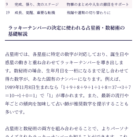
9
完成、悟り、次のステージ
物事のまとめや人生の節目をサポート
19
成長、覚醒、重要な転機
飛躍や運勢の切り替わりに
ラッキーナンバーの決定に使われる占星術・数秘術の
基礎解説
占星術では、各星座に特定の数字が対応しており、誕生日や
惑星の動きと重ね合わせてラッキーナンバーを導き出しま
す。数秘術の場合、生年月日を一桁になるまで足し合わせて
得た数字が、あなた固有のナンバーになります。例えば、
1989年11月8日生まれなら「1＋9＋8＋9＋1＋1＋8＝37→3＋7
＝10→1＋0＝1」で「1」が導かれます。また、最新の流行や
年ごとの傾向を加味して占い師が推奨数字を提示することも
多いです。
占星術と数秘術の両方を組み合わせることで、よりパーソナ
ライズされたラッキーナンバーを知ることができます。これ