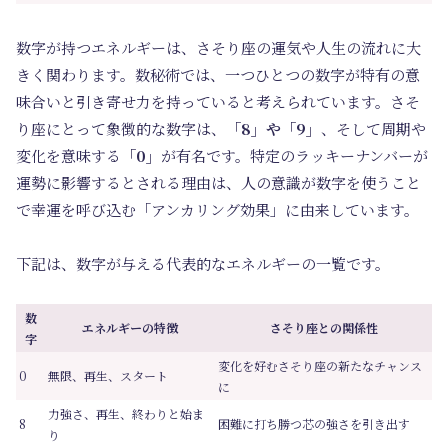
数字が持つエネルギーは、さそり座の運気や人生の流れに大
きく関わります。数秘術では、一つひとつの数字が特有の意
味合いと引き寄せ力を持っていると考えられています。さそ
り座にとって象徴的な数字は、
「8」や「9」
、そして周期や
変化を意味する
「0」
が有名です。特定のラッキーナンバーが
運勢に影響するとされる理由は、人の意識が数字を使うこと
で幸運を呼び込む「アンカリング効果」に由来しています。
下記は、数字が与える代表的なエネルギーの一覧です。
数
エネルギーの特徴
さそり座との関係性
字
変化を好むさそり座の新たなチャンス
0
無限、再生、スタート
に
力強さ、再生、終わりと始ま
8
困難に打ち勝つ芯の強さを引き出す
り