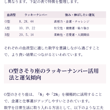
し異なります。下記の表で特徴を整理します。
血液型
ラッキーナンバー
強み・伸ばしたい運気
O型
8、28、44
直感力・金運・チャレンジ
A型
10、19、22
社交性・健康運・粘り強さ
B型
20、5、14
柔軟性・恋愛運・人間関係
それぞれの血液型に適した数字を意識しながら過ごすこと
で、より良い結果につながるといわれています。
O型さそり座のラッキーナンバー活用
法と運気傾向
O型のさそり座は、
「8」や「28」
を積極的に活用すること
で、金運と仕事運がアップしやすいとされています。
数字を日常生活に取り入れる方法として、以下のような工夫