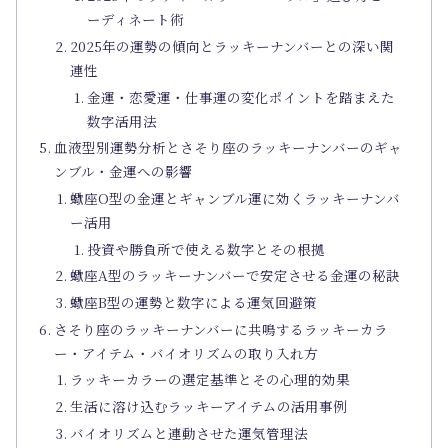
ーディネート術
2025年の運勢の傾向とラッキーナンバーとの深い関
連性
金運・恋愛運・仕事運の変化ポイントを踏まえた
数字活用法
血液型別運勢分析とさそり座のラッキーナンバーのギャ
ンブル・金運への影響
蠍座O型の金運とギャンブル運に効くラッキーナンバ
ー活用
投資や勝負所で使える数字とその根拠
蠍座A型のラッキーナンバーで安定させる金運の秘訣
蠍座B型の運勢と数字による運気回避策
さそり座のラッキーナンバーに共鳴するラッキーカラ
ー・アイテム・バイオリズムの取り入れ方
ラッキーカラーの選定基準とその心理的効果
生活に溶け込むラッキーアイテムの活用事例
バイオリズムと連動させた運気管理法