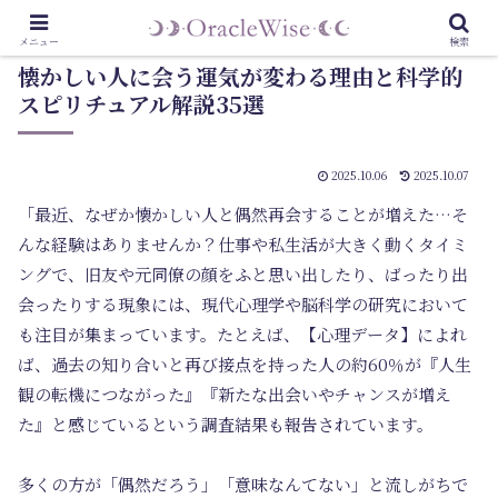
メニュー
検索
懐かしい人に会う運気が変わる理由と科学的
スピリチュアル解説35選
2025.10.06
2025.10.07
「最近、なぜか懐かしい人と偶然再会することが増えた…そ
んな経験はありませんか？仕事や私生活が大きく動くタイミ
ングで、旧友や元同僚の顔をふと思い出したり、ばったり出
会ったりする現象には、現代心理学や脳科学の研究において
も注目が集まっています。たとえば、【心理データ】によれ
ば、過去の知り合いと再び接点を持った人の約60％が『人生
観の転機につながった』『新たな出会いやチャンスが増え
た』と感じているという調査結果も報告されています。
多くの方が「偶然だろう」「意味なんてない」と流しがちで