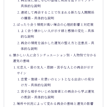
再会後に感じる心の整理と成長を促すポイント –
具体的な説明
連続して再会することで生まれる新たな人間関係
の構築 – 具体的な説明
ばったり会う頻度が高い場合の心理的影響と対応策
よく会う懐かしい人が示す縁と感情の変化 – 具体
的な説明
再会の頻度を活かした運気の整え方と注意点 – 具
体的な説明
懐かしい人に会うシチュエーション別・人物別で分かる
運気の意味
元恋人・昔の友人・恩師・苦手な人との再会が示す
サイン
恋愛・復縁・片思いのヒントとなる出会いの見分
け方 – 具体的な説明
苦手な相手やいじめ加害者との再会から学ぶ運気
の教訓 – 具体的な説明
場所や状況によって変わる再会の意味と運気の影響