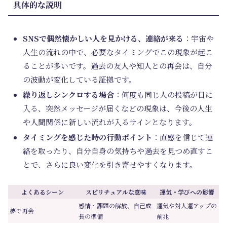
具体的な説明
SNSで偶然懐かしい人を見かける、連絡が来る
：宇宙や
人生の流れの中で、必要なタイミングでこの現象が起こ
ることが多いです。過去の友人や知人との再会は、自分
の波動が変化している証拠です。
繰り返しシンクロする場合
：何度も同じ人の投稿が目に
入る、突然メッセージが届くなどの現象は、今後の人生
や人間関係に新しい流れが入るサインとなります。
タイミングを感じた時の行動ポイント
：直感を信じて連
絡を取ったり、自分自身の気持ちや過去を見つめ直すこ
とで、さらに良い変化を引き寄せやすくなります。
よくあるシーン
スピリチュアルな意味
運気・学びへの影響
感情・課題の解放、自己成
運気や対人運アップの
夢で再会
長の準備
前兆