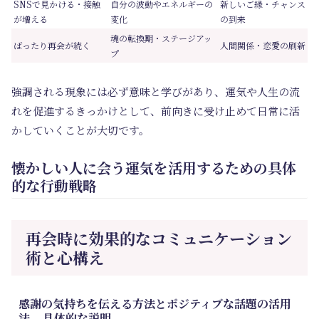
SNSで見かける・接触
自分の波動やエネルギーの
新しいご縁・チャンス
が増える
変化
の到来
魂の転換期・ステージアッ
ばったり再会が続く
人間関係・恋愛の刷新
プ
強調される現象には必ず意味と学びがあり、運気や人生の流
れを促進するきっかけとして、前向きに受け止めて日常に活
かしていくことが大切です。
懐かしい人に会う運気を活用するための具体
的な行動戦略
再会時に効果的なコミュニケーション
術と心構え
感謝の気持ちを伝える方法とポジティブな話題の活用
法 – 具体的な説明