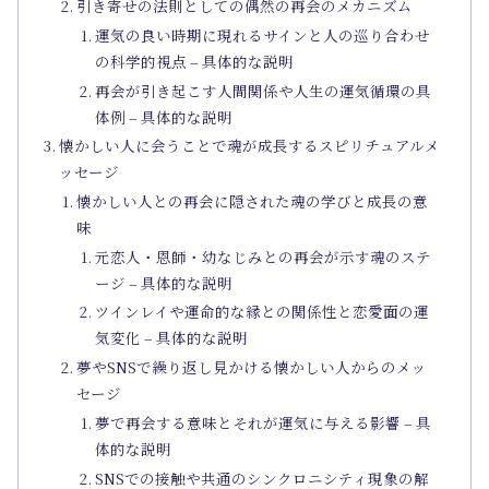
引き寄せの法則としての偶然の再会のメカニズム
運気の良い時期に現れるサインと人の巡り合わせ
の科学的視点 – 具体的な説明
再会が引き起こす人間関係や人生の運気循環の具
体例 – 具体的な説明
懐かしい人に会うことで魂が成長するスピリチュアルメ
ッセージ
懐かしい人との再会に隠された魂の学びと成長の意
味
元恋人・恩師・幼なじみとの再会が示す魂のステ
ージ – 具体的な説明
ツインレイや運命的な縁との関係性と恋愛面の運
気変化 – 具体的な説明
夢やSNSで繰り返し見かける懐かしい人からのメッ
セージ
夢で再会する意味とそれが運気に与える影響 – 具
体的な説明
SNSでの接触や共通のシンクロニシティ現象の解