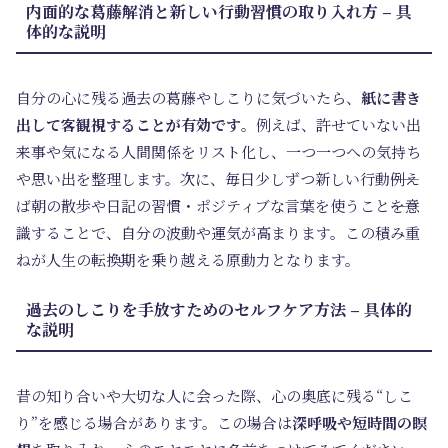
内面的な葛藤解消と新しい行動習慣の取り入れ方 – 具
体的な説明
自分の心に残る過去の葛藤やしこりに気づいたら、
紙に書き
出して客観視することが有効です
。例えば、許せていない出
来事や気になる人間関係をリスト化し、一つ一つへの気持ち
や思い出を整理します。次に、毎日少しずつ新しい行動――例え
ば朝の散歩や日記の習慣・ポジティブな言葉を使うこと――を意
識することで、自分の波動や運気が高まります。この積み重
ねが人生の転換期を乗り越える原動力となります。
過去のしこりを手放すためのセルフケア方法 – 具体的
な説明
昔の知り合いや大切な人に会った際、心の奥底に残る“しこ
り”を感じる場合があります。この場合は
深呼吸や短時間の瞑