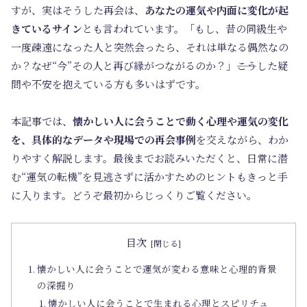
すが、実はそうした再会は、
あなたの運気や内面に変化が起
きているサイン
とも言われています。「もし、昔の同級生や
一度疎遠になった人と突然会ったら、それは単なる偶然なの
か？なぜ“今”その人と再び縁がつながるのか？」――こうした疑
問や不安を抱えている方も多いはずです。
本記事では、
懐かしい人に会うことで動く心理や運気の変化
を、具体的なデータや現場での再会事例
を交えながら、わか
りやすく解説します。
最後までお読みいただくと、日常に潜
む“運気の転機”を見逃さずに活かすためのヒントもきっと手
に入ります。どうぞ最初からじっくりご覧ください。
目次
懐かしい人に会うことで運気が変わる意味と心理的背景
の深掘り
懐かしい人に会うことで生まれる心理とスピリチュ