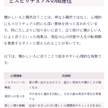
とスピリチュアルの関連性
懐かしい人と偶然会うことは、単なる偶然ではなく、心理的
にもスピリチュアル的にも深い意味を持つと言われていま
す。特に久しぶりに知り合いに会う、立て続けに懐かしい人
によく会うといった現象は、現在の心の状態や人生の転換期
を象徴するサインと捉えられることが多いです。
以下は、懐かしい人に会うことで起きやすい心理的な現象で
す。
心理現象
具体例
ノスタルジーの
昔の思い出がよみがえり、温かい気持ちや懐かしさが強
喚起
くなる
今の自分と過去を比較し、人生の進み具合や変化を実感
現状への気づき
する
新しい縁の前触
出会いをきっかけに新しい人間関係やチャンスが生まれ