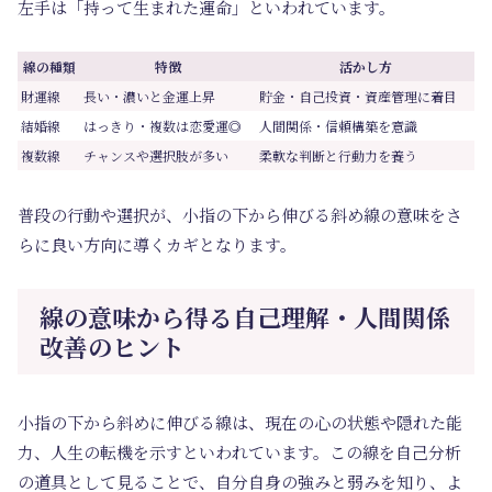
左手は「持って生まれた運命」といわれています。
線の種類
特徴
活かし方
財運線
長い・濃いと金運上昇
貯金・自己投資・資産管理に着目
結婚線
はっきり・複数は恋愛運◎
人間関係・信頼構築を意識
複数線
チャンスや選択肢が多い
柔軟な判断と行動力を養う
普段の行動や選択が、小指の下から伸びる斜め線の意味をさ
らに良い方向に導くカギとなります。
線の意味から得る自己理解・人間関係
改善のヒント
小指の下から斜めに伸びる線は、現在の心の状態や隠れた能
力、人生の転機を示すといわれています。この線を自己分析
の道具として見ることで、自分自身の強みと弱みを知り、よ