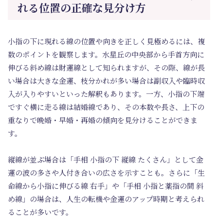
れる位置の正確な見分け方
小指の下に現れる線の位置や向きを正しく見極めるには、複
数のポイントを観察します。水星丘の中央部から手首方向に
伸びる斜め線は財運線として知られますが、その際、線が長
い場合は大きな金運、枝分かれが多い場合は副収入や臨時収
入が入りやすいといった解釈もあります。一方、小指の下端
ですぐ横に走る線は結婚線であり、その本数や長さ、上下の
重なりで晩婚・早婚・再婚の傾向を見分けることができま
す。
縦線が並ぶ場合は「手相 小指の下 縦線 たくさん」として金
運の波の多さや人付き合いの広さを示すことも。さらに「生
命線から小指に伸びる線 右手」や「手相 小指と薬指の間 斜
め線」の場合は、人生の転機や金運のアップ時期と考えられ
ることが多いです。