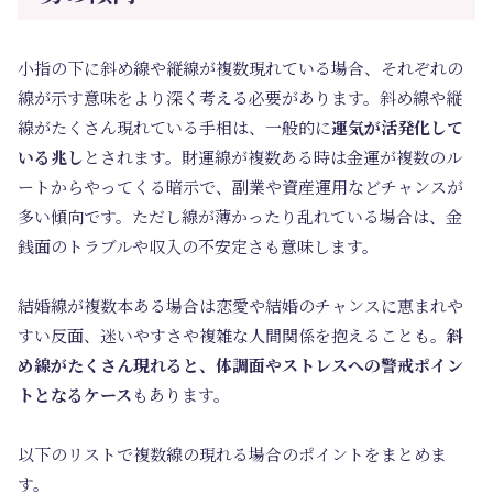
小指の下に斜め線や縦線が複数現れている場合、それぞれの
線が示す意味をより深く考える必要があります。斜め線や縦
線がたくさん現れている手相は、一般的に
運気が活発化して
いる兆し
とされます。財運線が複数ある時は金運が複数のル
ートからやってくる暗示で、副業や資産運用などチャンスが
多い傾向です。ただし線が薄かったり乱れている場合は、金
銭面のトラブルや収入の不安定さも意味します。
結婚線が複数本ある場合は恋愛や結婚のチャンスに恵まれや
すい反面、迷いやすさや複雑な人間関係を抱えることも。
斜
め線がたくさん現れると、体調面やストレスへの警戒ポイン
トとなるケース
もあります。
以下のリストで複数線の現れる場合のポイントをまとめま
す。