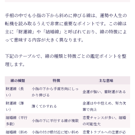
手相の中でも小指の下から斜めに伸びる線は、運勢や人生の
転機を読み取るうえで非常に重要なポイントです。この線は
主に「財運線」や「結婚線」と呼ばれており、線の特徴によ
って意味する内容が大きく異なります。
下記のテーブルで、線の種類と特徴ごとの鑑定ポイントを整
理します。
線の種類
特徴
主な意味
財運線（長
小指の下から手首方向にしっ
金運が強い、蓄財運がある
い）
かり伸びる
財運線（薄
金運はやや控えめ、努力次
薄くてかすれる
い）
第で向上
結婚線（平行
恋愛チャンスが多い、結婚
小指の下に平行する線が複数
多数）
の可能性大
結婚線（斜め
小指の付け根付近に短い斜め
恋愛トラブルへの注意が必