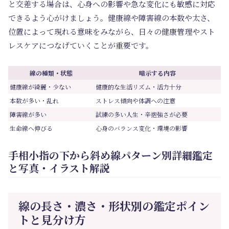
と交差する場合は、心身への影響や急な変化にも敏感に対応
できるよう心がけましょう。健康線や障害線の本数や太さ、
位置によって現れる意味をみながら、日々の健康管理やスト
レスケアにつなげていくことが重要です。
線の種類・状態
暗示する内容
健康線が綺麗・少ない
健康的な生活リズム・活力十分
本数が多い・乱れ
ストレス傾向や体調への注意
障害線が多い
試練の多い人生・辛抱強さが必要
生命線へ伸びる
心身のバランス変化・環境の影響
手相小指の下から斜め線パターン別詳細鑑定
と写真・イラスト解説
線の長さ・濃さ・形状別の鑑定ポイン
トと見分け方