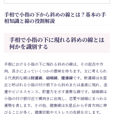
手相で小指の下から斜めの線とは？基本の手
相知識と線の役割解説
手相で小指の下に現れる斜めの線とは
何かを識別する
手相における小指の下に現れる斜めの線は、その起点や方
向、長さによっていくつかの意味を持ちます。主に考えられ
る代表的な線は
財運線
、
結婚線
、
健康線
です。財運線は水星
丘と呼ばれる小指の付け根下から斜めまたは垂直に現れ、金
運やビジネスセンス、貯蓄力を示す重要な線です。結婚線は
小指の付け根付近で横向きに出現し、恋愛や結婚にまつわる
運勢を表します。その他、健康線は水星丘から手首方向に伸
びることが多く、健康状態やストレスの兆候を示します。