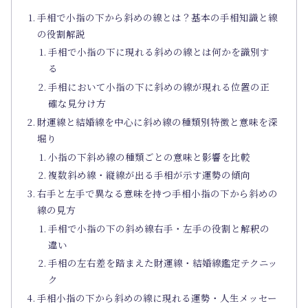
手相で小指の下から斜めの線とは？基本の手相知識と線
の役割解説
手相で小指の下に現れる斜めの線とは何かを識別す
る
手相において小指の下に斜めの線が現れる位置の正
確な見分け方
財運線と結婚線を中心に斜め線の種類別特徴と意味を深
堀り
小指の下斜め線の種類ごとの意味と影響を比較
複数斜め線・縦線が出る手相が示す運勢の傾向
右手と左手で異なる意味を持つ手相小指の下から斜めの
線の見方
手相で小指の下の斜め線右手・左手の役割と解釈の
違い
手相の左右差を踏まえた財運線・結婚線鑑定テクニッ
ク
手相小指の下から斜めの線に現れる運勢・人生メッセー