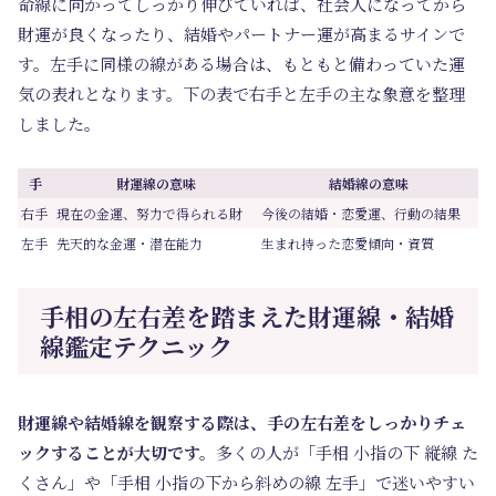
命線に向かってしっかり伸びていれば、社会人になってから
財運が良くなったり、結婚やパートナー運が高まるサインで
す。左手に同様の線がある場合は、もともと備わっていた運
気の表れとなります。下の表で右手と左手の主な象意を整理
しました。
手
財運線の意味
結婚線の意味
右手
現在の金運、努力で得られる財
今後の結婚・恋愛運、行動の結果
左手
先天的な金運・潜在能力
生まれ持った恋愛傾向・資質
手相の左右差を踏まえた財運線・結婚
線鑑定テクニック
財運線や結婚線を観察する際は、手の左右差をしっかりチェ
ックすることが大切です。
多くの人が「手相 小指の下 縦線 た
くさん」や「手相 小指の下から斜めの線 左手」で迷いやすい