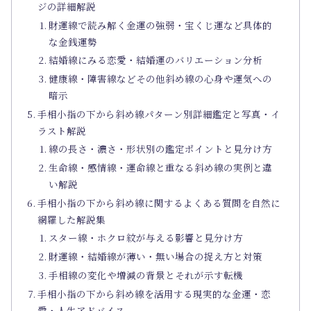
ジの詳細解説
財運線で読み解く金運の強弱・宝くじ運など具体的
な金銭運勢
結婚線にみる恋愛・結婚運のバリエーション分析
健康線・障害線などその他斜め線の心身や運気への
暗示
手相小指の下から斜め線パターン別詳細鑑定と写真・イ
ラスト解説
線の長さ・濃さ・形状別の鑑定ポイントと見分け方
生命線・感情線・運命線と重なる斜め線の実例と違
い解説
手相小指の下から斜め線に関するよくある質問を自然に
網羅した解説集
スター線・ホクロ紋が与える影響と見分け方
財運線・結婚線が薄い・無い場合の捉え方と対策
手相線の変化や増減の背景とそれが示す転機
手相小指の下から斜め線を活用する現実的な金運・恋
愛・人生アドバイス