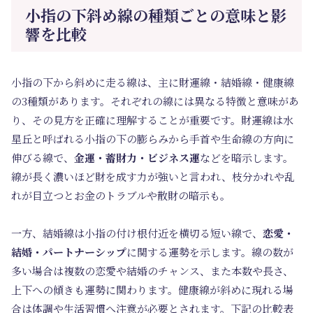
小指の下斜め線の種類ごとの意味と影
響を比較
小指の下から斜めに走る線は、主に財運線・結婚線・健康線
の3種類があります。それぞれの線には異なる特徴と意味があ
り、その見方を正確に理解することが重要です。財運線は水
星丘と呼ばれる小指の下の膨らみから手首や生命線の方向に
伸びる線で、
金運・蓄財力・ビジネス運
などを暗示します。
線が長く濃いほど財を成す力が強いと言われ、枝分かれや乱
れが目立つとお金のトラブルや散財の暗示も。
一方、結婚線は小指の付け根付近を横切る短い線で、
恋愛・
結婚・パートナーシップ
に関する運勢を示します。線の数が
多い場合は複数の恋愛や結婚のチャンス、また本数や長さ、
上下への傾きも運勢に関わります。健康線が斜めに現れる場
合は体調や生活習慣へ注意が必要とされます。下記の比較表