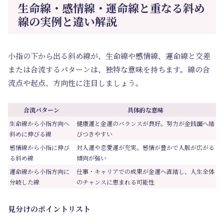
生命線・感情線・運命線と重なる斜め
線の実例と違い解説
小指の下から出る斜め線が、生命線や感情線、運命線と交差
または合流するパターンは、独特な意味を持ちます。線の合
流点や起点、方向性に注目しましょう。
合流パターン
具体的な意味
生命線から小指方向へ
健康運と金運のバランスが良好。努力が金銭面へ結
斜めに伸びる線
びつきやすい
感情線から小指に伸び
対人運や恋愛運が充実。感情が豊かで人脈が広がる
る斜め線
傾向が強い
運命線から小指方向に
仕事・キャリアでの成果が金運へ直結し、人生全体
分岐した線
のチャンスに恵まれる可能性
見分けのポイントリスト