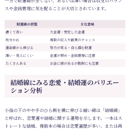
一方で財運線が全くない、あるいは薄い場合は収支のバラン
スや金銭管理に気を配ることが大切とされています。
財運線の状態
主な意味
濃くて長い
大金運・安定した金運
枝分かれ
複数の収入や副業のチャンス
運命線から伸びる
努力が実る・自ら掴む財運
薄い・見えにくい
金運が弱め・金銭管理に注意
たくさんある
お金に縁があるが散財にも注意
結婚線にみる恋愛・結婚運のバリエー
ション分析
小指の下のやや手のひら側を横に伸びる細い線は「結婚線」
と呼ばれ、恋愛運や結婚に関する運勢を示します。一本はス
トレートな結婚、複数本の場合は恋愛遍歴が多い、または再