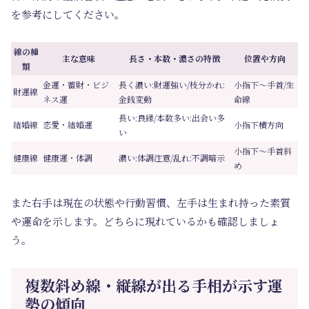
を参考にしてください。
線の種
主な意味
長さ・本数・濃さの特徴
位置や方向
類
金運・蓄財・ビジ
長く濃い:財運強い/枝分かれ:
小指下～手首/生
財運線
ネス運
金銭変動
命線
長い:良縁/本数多い:出会い多
結婚線
恋愛・結婚運
小指下横方向
い
小指下～手首斜
健康線
健康運・体調
濃い:体調注意/乱れ:不調暗示
め
また右手は現在の状態や行動習慣、左手は生まれ持った素質
や運命を示します。どちらに現れているかも確認しましょ
う。
複数斜め線・縦線が出る手相が示す運
勢の傾向