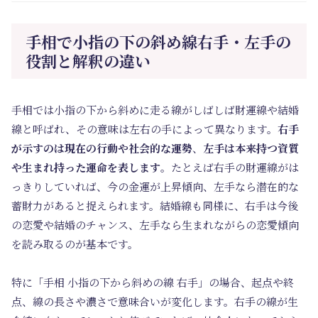
手相で小指の下の斜め線右手・左手の
役割と解釈の違い
手相では小指の下から斜めに走る線がしばしば財運線や結婚
線と呼ばれ、その意味は左右の手によって異なります。
右手
が示すのは現在の行動や社会的な運勢
、
左手は本来持つ資質
や生まれ持った運命を表します
。たとえば右手の財運線がは
っきりしていれば、今の金運が上昇傾向、左手なら潜在的な
蓄財力があると捉えられます。結婚線も同様に、右手は今後
の恋愛や結婚のチャンス、左手なら生まれながらの恋愛傾向
を読み取るのが基本です。
特に「手相 小指の下から斜めの線 右手」の場合、起点や終
点、線の長さや濃さで意味合いが変化します。右手の線が生