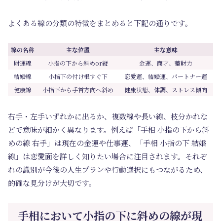
よくある線の分類の特徴をまとめると下記の通りです。
線の名称
主な位置
主な意味
財運線
小指の下から斜めor縦
金運、商才、蓄財力
結婚線
小指下の付け根すぐ下
恋愛運、結婚運、パートナー運
健康線
小指下から手首方向へ斜め
健康状態、体調、ストレス傾向
右手・左手いずれかに出るか、複数線や長い線、枝分かれな
どで意味が細かく異なります。例えば「手相 小指の下から斜
めの線 右手」は現在の金運や仕事運、「手相 小指の下 結婚
線」は恋愛面を詳しく知りたい場合に注目されます。それぞ
れの識別が今後の人生プランや行動選択にもつながるため、
的確な見分けが大切です。
手相において小指の下に斜めの線が現