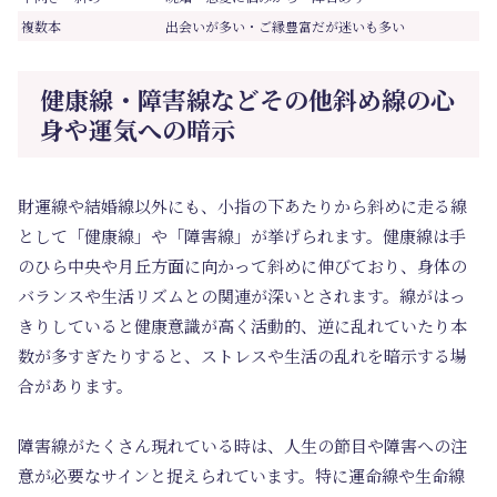
複数本
出会いが多い・ご縁豊富だが迷いも多い
健康線・障害線などその他斜め線の心
身や運気への暗示
財運線や結婚線以外にも、小指の下あたりから斜めに走る線
として「健康線」や「障害線」が挙げられます。健康線は手
のひら中央や月丘方面に向かって斜めに伸びており、身体の
バランスや生活リズムとの関連が深いとされます。線がはっ
きりしていると健康意識が高く活動的、逆に乱れていたり本
数が多すぎたりすると、ストレスや生活の乱れを暗示する場
合があります。
障害線がたくさん現れている時は、人生の節目や障害への注
意が必要なサインと捉えられています。特に運命線や生命線