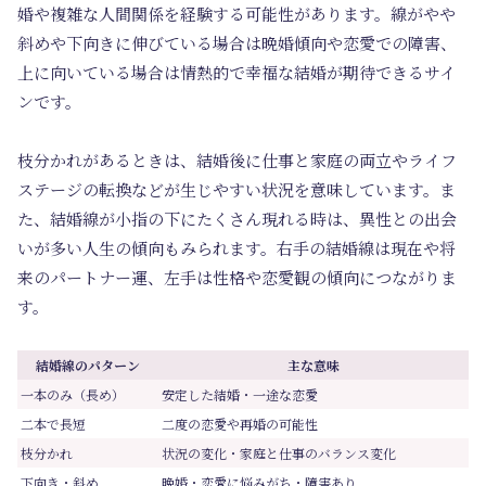
婚や複雑な人間関係を経験する可能性があります。線がやや
斜めや下向きに伸びている場合は晩婚傾向や恋愛での障害、
上に向いている場合は情熱的で幸福な結婚が期待できるサイ
ンです。
枝分かれがあるときは、結婚後に仕事と家庭の両立やライフ
ステージの転換などが生じやすい状況を意味しています。ま
た、結婚線が小指の下にたくさん現れる時は、異性との出会
いが多い人生の傾向もみられます。右手の結婚線は現在や将
来のパートナー運、左手は性格や恋愛観の傾向につながりま
す。
結婚線のパターン
主な意味
一本のみ（長め）
安定した結婚・一途な恋愛
二本で長短
二度の恋愛や再婚の可能性
枝分かれ
状況の変化・家庭と仕事のバランス変化
下向き・斜め
晩婚・恋愛に悩みがち・障害あり