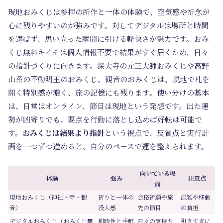
現地おみくじは参拝の所作と一体の体験で、空気感や祈念が
心に残りやすいのが強みです。対してデジタルは場所と時間
を選ばず、思い立った瞬間に引ける軽快さが魅力です。おみ
くじ無料キイチは個人情報不要で結果がすぐ届くため、日々
の指針づくりに向きます。深大寺の元三大師おみくじや高野
山系の不動明王のおみくじ、観音のおみくじは、現地で札を
開く特別感が濃く、旅の記憶にも残ります。使い分けの基本
は、日常はオンライン、節目は現地という発想です。出た運
勢が凶寄りでも、要点を行動に落とし込めば好転は可能で
す。
おみくじは結果より指針
という視点で、反省点と実行計
画を一つずつ進めると、自分のペースで運を整えられます。
向いている場
体験
強み
注意点
面
現地おみくじ（神社・寺・観
祈りと一体の
合格祈願や旅
混雑や移動
音）
没入感
先の節目
の負担
デジタルおみくじ（おみくじ無
即時性と手軽
日々の気持ち
引きすぎに