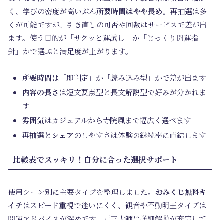
く、学びの密度が高いぶん
所要時間はやや長め
。再抽選は多
くが可能ですが、引き直しの可否や回数はサービスで差が出
ます。使う目的が「サクッと運試し」か「じっくり開運指
針」かで選ぶと満足度が上がります。
所要時間
は「即判定」か「読み込み型」かで差が出ます
内容の長さ
は短文要点型と長文解説型で好みが分かれま
す
雰囲気
はカジュアルから寺院風まで幅広く選べます
再抽選とシェア
のしやすさは体験の継続率に直結します
比較表でスッキリ！自分に合った選択サポート
使用シーン別に主要タイプを整理しました。
おみくじ無料キ
イチ
はスピード重視で迷いにくく、観音や不動明王タイプは
開運アドバイスが深めです。元三大師は詳細解説が充実して