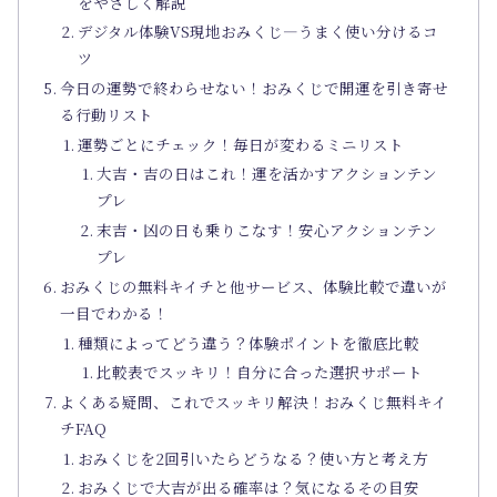
をやさしく解説
デジタル体験VS現地おみくじ―うまく使い分けるコ
ツ
今日の運勢で終わらせない！おみくじで開運を引き寄せ
る行動リスト
運勢ごとにチェック！毎日が変わるミニリスト
大吉・吉の日はこれ！運を活かすアクションテン
プレ
末吉・凶の日も乗りこなす！安心アクションテン
プレ
おみくじの無料キイチと他サービス、体験比較で違いが
一目でわかる！
種類によってどう違う？体験ポイントを徹底比較
比較表でスッキリ！自分に合った選択サポート
よくある疑問、これでスッキリ解決！おみくじ無料キイ
チFAQ
おみくじを2回引いたらどうなる？使い方と考え方
おみくじで大吉が出る確率は？気になるその目安