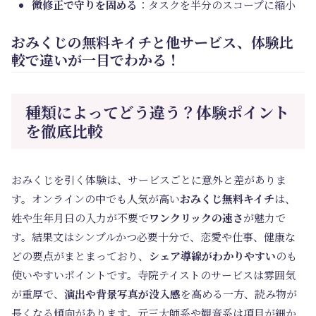
微修正で守りを固める
：タスクを半分のスコープに縮小
おみくじの無料キイチと他サービス、体験比
較で違いが一目でわかる！
種類によってどう違う？体験ポイント
を徹底比較
おみくじを引く体験は、サービスごとに意外と差がありま
す。オンラインの中でも人気が高い
おみくじ無料キイチ
は、
姓や生年月日の入力が不要で
ワンクリックの速さ
が魅力で
す。結果文はシンプルかつ必要十分で、恋愛や仕事、健康な
どの要点がまとまっており、
シェア導線がわかりやすい
のも
使いやすいポイントです。寺院テイストのサービスは雰囲気
が重厚で、
演出や背景写真が没入感
を高める一方、読み物が
長くなる傾向があります。元三大師系や観音系は項目が細か