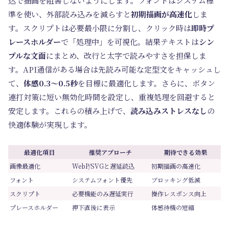
込で描画を阻害しないようにします。フォントはシステム標
準を使い、外部読み込みを減らすと
初期描画が高速化
しま
す。スクリプトは必要最小限に分割し、クリック時は
即時プ
レースホルダー
で「処理中」を可視化。結果テキストは
シン
プルな文面
にまとめ、改行と太字で読みやすさを担保しま
す。API通信がある場合は先読み可能な定型文をキャッシュし
て、
体感0.3～0.5秒
を目標に最適化します。さらに、ボタン
連打対策に短い無効化時間を設定し、重複処理を回避すると
安定します。これらの積み上げで、
読み込みストレスなし
の
快適体験が実現します。
最適化項目
推奨アプローチ
期待できる効果
画像最適化
WebP/SVGと遅延読込
初期描画の高速化
フォント
システムフォント優先
ブロッキング低減
スクリプト
必要機能のみ遅延実行
操作レスポンス向上
プレースホルダー
押下直後に表示
体感待機の短縮