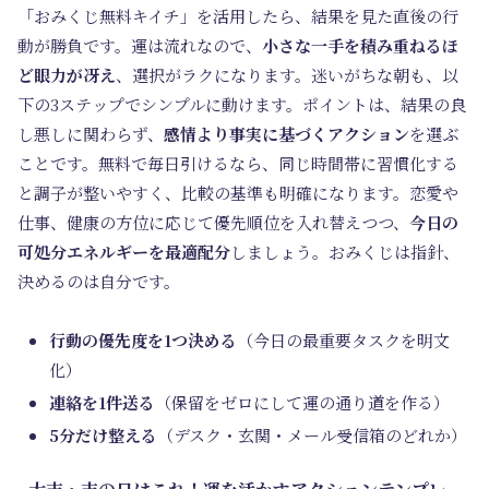
「おみくじ無料キイチ」を活用したら、結果を見た直後の行
動が勝負です。運は流れなので、
小さな一手を積み重ねるほ
ど眼力が冴え
、選択がラクになります。迷いがちな朝も、以
下の3ステップでシンプルに動けます。ポイントは、結果の良
し悪しに関わらず、
感情より事実に基づくアクション
を選ぶ
ことです。無料で毎日引けるなら、同じ時間帯に習慣化する
と調子が整いやすく、比較の基準も明確になります。恋愛や
仕事、健康の方位に応じて優先順位を入れ替えつつ、
今日の
可処分エネルギーを最適配分
しましょう。おみくじは指針、
決めるのは自分です。
行動の優先度を1つ決める
（今日の最重要タスクを明文
化）
連絡を1件送る
（保留をゼロにして運の通り道を作る）
5分だけ整える
（デスク・玄関・メール受信箱のどれか）