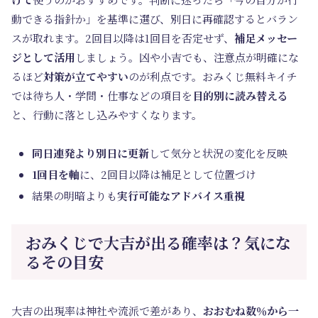
動できる指針か」を基準に選び、別日に再確認するとバラン
スが取れます。2回目以降は1回目を否定せず、
補足メッセー
ジとして活用
しましょう。凶や小吉でも、注意点が明確にな
るほど
対策が立てやすい
のが利点です。おみくじ無料キイチ
では待ち人・学問・仕事などの項目を
目的別に読み替える
と、行動に落とし込みやすくなります。
同日連発より別日に更新
して気分と状況の変化を反映
1回目を軸
に、2回目以降は補足として位置づけ
結果の明暗よりも
実行可能なアドバイス重視
おみくじで大吉が出る確率は？気にな
るその目安
大吉の出現率は神社や流派で差があり、
おおむね数％から一