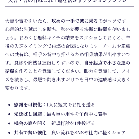
大吉・吉の日はこれ！運を活かすアクションテンプレ
大吉や吉を引いたら、
攻めの一手で波に乗る
のがコツです。
心理的な先延ばしを断ち、勢いが要る決断に時間を使いまし
ょう。おみくじ無料キイチの結果をスクショしておくと、午
後の失速タイミングで再燃の合図になります。チームや家族
への共有は、相手の背中も押せるため相乗効果が出やすいで
す。良縁や商機は連鎖しやすいので、
自分起点で小さな運の
循環を作る
ことを意識してください。眼力を意識して、ノイ
ズを減らし、最短で動き出すだけでも日中の達成感は大きく
変わります。
感謝を可視化
：1人に短文でお礼を送る
先延ばし回避
：最も重い用件を午前中に着手
機会の窓を開く
：新規打診を1件投げる
共有で勢い強化
：良い流れをSNSや社内に軽くシェア