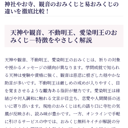
神社やお寺、観音のおみくじと易おみくじの
違いを徹底比較！
天神や観音、不動明王、愛染明王のお
みくじ―特徴をやさしく解説
天神や観音、不動明王、愛染明王のおみくじは、祈りの対象
や授かるメッセージの傾向が異なります。学問成就で知られ
る天神は受験や資格に強く、観音は慈悲に根ざした穏やかな
助言が多いです。不動明王は厳しめの戒めが入りやすく、目
を覚まさせるような
眼力
ある指針が魅力です。愛染明王は縁
結びや対人調和に触れる文言が目立ち、恋愛や人間関係の迷
いに寄り添います。現地のおみくじは札の語り口に寺社の気
風が反映され、読み味が豊かです。一方、オンラインで手軽
に引けるサービスの中では、おみくじ無料キイチが解説の分