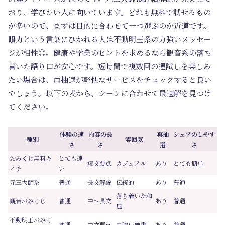
おり、学びたい人に向いています。どれも無料で試せるもの
が多いので、まずは目的に合わせて一つ選ぶのが近道です。
眼力
という言葉にひかれる人は不動明王系の力強いメッセー
ジが相性◎。健康や学業のヒントを求めるなら観音系の落ち
着いた語り口が安心です。短時間で複数回の運試しを楽しみ
たい場合は、再抽選が軽快なサービスをチェックすると良い
でしょう。以下の表から、シーンに合わせて最適解を見つけ
てください。
体験の速
内容の長
再抽
シェアのしやす
種別
雰囲気
さ
さ
選
さ
おみくじ無料キ
とても速
短文要点
カジュアル
あり
とても簡単
イチ
い
元三大師系
普通
長文解説
伝統的
あり
普通
落ち着いた和
観音おみくじ
普通
中〜長文
あり
普通
風
不動明王おみく
普通
中文要点
力強い厳粛
あり
普通