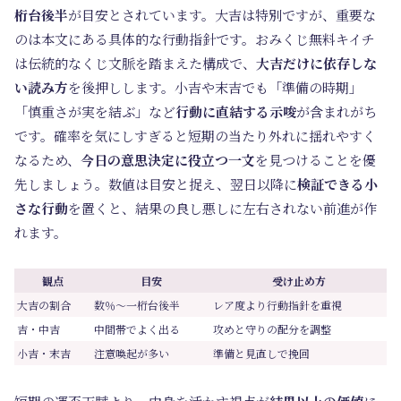
桁台後半
が目安とされています。大吉は特別ですが、重要な
のは本文にある具体的な行動指針です。おみくじ無料キイチ
は伝統的なくじ文脈を踏まえた構成で、
大吉だけに依存しな
い読み方
を後押しします。小吉や末吉でも「準備の時期」
「慎重さが実を結ぶ」など
行動に直結する示唆
が含まれがち
です。確率を気にしすぎると短期の当たり外れに揺れやすく
なるため、
今日の意思決定に役立つ一文
を見つけることを優
先しましょう。数値は目安と捉え、翌日以降に
検証できる小
さな行動
を置くと、結果の良し悪しに左右されない前進が作
れます。
観点
目安
受け止め方
大吉の割合
数％〜一桁台後半
レア度より行動指針を重視
吉・中吉
中間帯でよく出る
攻めと守りの配分を調整
小吉・末吉
注意喚起が多い
準備と見直しで挽回