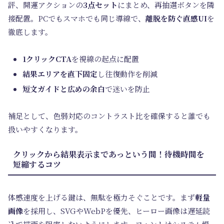
評、開運アクションの
3点セット
にまとめ、再抽選ボタンを隣
接配置。PCでもスマホでも同じ導線で、
離脱を防ぐ直感UI
を
徹底します。
1クリックCTA
を視線の起点に配置
結果エリアを直下固定
し往復動作を削減
短文ガイドと広めの余白
で迷いを防止
補足として、色弱対応のコントラスト比を確保すると誰でも
扱いやすくなります。
クリックから結果表示まであっという間！待機時間を
短縮するコツ
体感速度を上げる鍵は、無駄を極力そぐことです。まず
軽量
画像
を採用し、SVGやWebPを優先、ヒーロー画像は遅延読