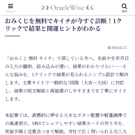
メニュー
検索
おみくじを無料でキイチが今すぐ診断！1ク
リックで結果と開運ヒントがわかる
2026.02.27
「おみくじ 無料 キイチ」で探している方へ。名前や生年月日
の入力が面倒、読み込みが遅い、結果がわかりづらい——そ
んな悩みを、1クリックで結果が見られるシンプル設計で解決
します。主要サイトで一般的な7段階（大吉〜大凶）に対応
し、結果の短文解説と再抽選のしやすさまでを丁寧にガイド
します。
本記事では、直感的に押せる大きなボタン配置や軽量画像で
の高速表示、SNSでシェアしやすい結果カードの作り方を、
実装手順と注意点つきで解説。寺社で広く用いられる元三大