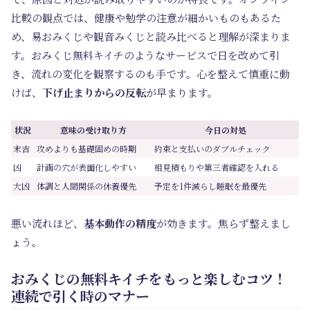
比較の観点では、健康や勉学の注意が細かいものもあるた
め、易おみくじや観音みくじと読み比べると理解が深まりま
す。おみくじ無料キイチのようなサービスで日を改めて引
き、流れの変化を観察するのも手です。心を整えて慎重に動
けば、
下げ止まりからの反転
が早まります。
状況
意味の受け取り方
今日の対処
末吉
攻めよりも基礎固めの時期
約束と支払いのダブルチェック
凶
計画の穴が表面化しやすい
相見積もりや第三者確認を入れる
大凶
体調と人間関係の休養優先
予定を1件減らし睡眠を最優先
悪い流れほど、
基本動作の精度
が効きます。焦らず整えまし
ょう。
おみくじの無料キイチをもっと楽しむコツ！
連続で引く時のマナー