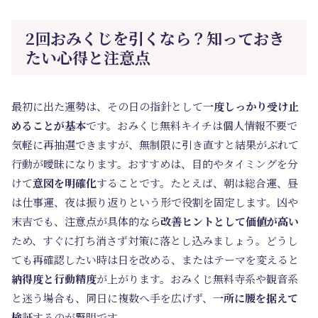
2回おみくじを引くなら？知っておき
たい心得と注意点
最初に出た運勢は、その日の指針として
一度しっかり受け止
めることが基本
です。おみくじ無料キイチは個人情報不要で
気軽に再抽選できますが、無制限に引き直すと結果がぶれて
行動が曖昧になります。おすすめは、目的やタイミングを分
けて
意図を明確化
することです。たとえば、朝は総合運、昼
は仕事運、夜は振り返りという形で役割を固定します。凶や
末吉でも、注意点が具体的なら
改善ヒントとして価値が高い
ため、すぐに打ち消さず対策に落とし込みましょう。どうし
ても再確認したい時は日を改める、またはテーマを変えると
納得度と行動精度
が上がります。おみくじ無料寺系や観音系
と迷う場合も、同日に複数へ手を広げず、
一所に腰を据えて
検証
するのが賢明です。