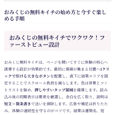
おみくじの無料キイチの始め方と今すぐ楽し
める手順
おみくじの無料キイチでワクワク！フ
ァーストビュー設計
おみくじ無料キイチは、ページを開いてすぐに体験の核心へ
誘導する設計が効果的です。最初に視線が集まる位置へ
1クリ
ックで引ける大きなボタン
を配置し、直下に結果エリアを固
定することでスクロール負担を減らします。色は背景とコン
トラストを強め、
押しやすいタップ領域
を確保します。読み
込み後の初期表示は要素を厳選し、余白を広く取り、説明は
短文×箇条書き
で迷いを排除します。広告や補足は折りたた
み、体験の連続性を守るのがコツです。結果は運勢名、短