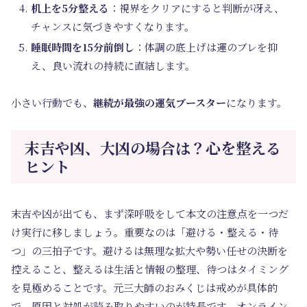
机上を5分整える
：視界をクリアにすると判断が冴え、
チャンスに気づきやすくなります。
睡眠時間を15分前倒し
：体調の底上げは運のブレを抑
え、良い流れの持続に直結します。
小さい行動でも、
継続が最強の運気ブースター
になります。
末吉や凶、大凶の場合は？心を整える
ヒント
末吉や凶が出ても、まず深呼吸をして本文の注意点を一つだ
け実行に移しましょう。重要なのは「避ける・整える・待
つ」の三拍子です。避けるは無理な拡大や勢い任せの決断を
控えること、整えるは生活と情報の整理、待つはタイミング
を見極めることです。元三大師のおみくじは戒めが具体的
で、原因と対処が読み取りやすいのが特長です。オンライン