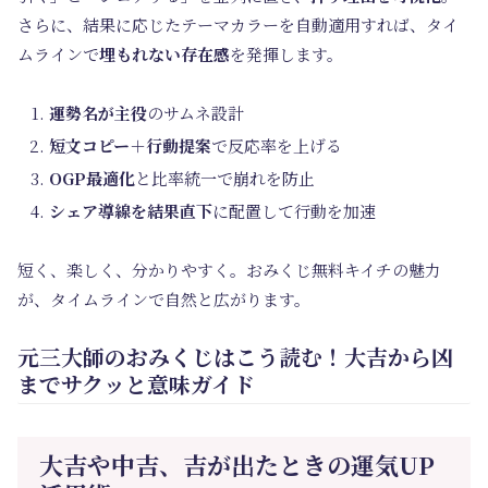
さらに、結果に応じたテーマカラーを自動適用すれば、タイ
ムラインで
埋もれない存在感
を発揮します。
運勢名が主役
のサムネ設計
短文コピー＋行動提案
で反応率を上げる
OGP最適化
と比率統一で崩れを防止
シェア導線を結果直下
に配置して行動を加速
短く、楽しく、分かりやすく。おみくじ無料キイチの魅力
が、タイムラインで自然と広がります。
元三大師のおみくじはこう読む！大吉から凶
までサクッと意味ガイド
大吉や中吉、吉が出たときの運気UP