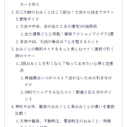
カード作り
元三大師のおみくじはこう読む！大吉から凶までサクッ
と意味ガイド
大吉や中吉、吉が出たときの運気UP活用術
出た運勢ごとに実践！簡単アクションアイデア3選
末吉や凶、大凶の場合は？心を整えるヒント
おみくじの無料キイチをもっと楽しむコツ！連続で引く
時のマナー
2回おみくじを引くなら？知っておきたい心得と注意
点
再抽選はいつがベスト？迷わないための引き分け
テク
SNSでシェアするならコレ！配慮と伝え方のポイ
ント
神社やお寺、観音のおみくじと易おみくじの違いを徹底
比較！
天神や観音、不動明王、愛染明王のおみくじ―特徴