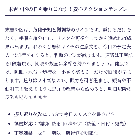
末吉・凶の日も乗りこなす！安心アクションテンプレ
末吉や凶は、
危険予知と微調整のサイン
です。避けるだけで
なく、手順を細分化し、リスクを可視化してから進めれば成
果は出ます。おみくじ無料キイチの注意文を、今日の予定表
の上に1行メモすると、判断のブレが減ります。連絡は丁寧語
を1段階強め、期限や数量は余裕を持たせましょう。健康で
は、睡眠・水分・歩行を「小さく整える」だけで回復が早ま
ります。
焦りはノイズ
なので、眼力を研ぎ澄まし、観音や不
動明王の教えのように足元の改善から始めると、明日以降の
反発も期待できます。
振り返りを先に
：5分で今日のリスクを書き出す
慎重対応
：確認回数を1回増やす（数値・日付・宛先）
丁寧連絡
：要件・期限・期待値を明確化