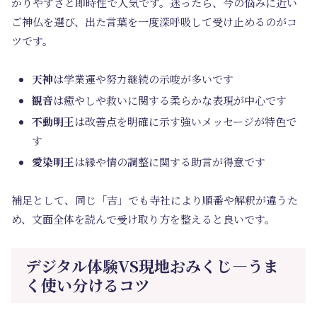
かりやすさと即時性で人気です。迷ったら、今の悩みに近い
ご神仏を選び、出た言葉を一度深呼吸して受け止めるのがコ
ツです。
天神
は学業運や努力継続の示唆が多いです
観音
は癒やしや救いに関する柔らかな表現が中心です
不動明王
は改善点を明確に示す強いメッセージが特色で
す
愛染明王
は縁や情の調整に関する助言が得意です
補足として、同じ「吉」でも寺社により順番や解釈が違うた
め、文面全体を読んで受け取り方を整えると良いです。
デジタル体験VS現地おみくじ―うま
く使い分けるコツ