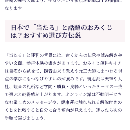
短期の運否天賦より、中身を活かす視点が
結果以上の価値
に
なります。
日本で「当たる」と話題のおみくじ
は？おすすめ選び方伝説
「当たる」と評判の背景には、古くからの伝承や
読み解きや
すい文面
、参拝体験の濃さがあります。おみくじ無料キイチ
は自宅から試せて、観音由来の教えや元三大師にまつわる視
点の学びにもつなげやすいのが強みです。現地派は天神や大
社、観音の札所など
学問・勝負・良縁
といったテーマの一致
で選ぶと納得感が上がります。オンライン派は不動明王にち
なむ厳しめのメッセージや、健康運に触れられる
解説付きの
くじ
を比較すると自分に合う傾向が見えます。迷ったら次の
手順で選びましょう。