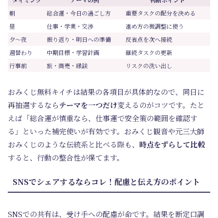
朝
総合運・今日の過ごし方
重要タスクの配分を決める
昼
仕事・学業・交渉
進め方の微調整に使う
夕～夜
振り返り・明日への準備
反省点を次へ接続
週替わり
中期目標・学習計画
継続タスクの更新
行事前
旅・商売・縁談
リスクの洗い出し
おみくじ無料キイチは結果の各項目が具体的なので、同日に
再抽選するなら
テーマを一つだけ
変えるのがコツです。たと
えば「総合運が慎重なら、仕事運で安全策の範囲を確認す
る」といった補完使いが有効です。おみくじ観音や元三大師
おみくじのような伝統系と比べる際も、
時点をずらして比較
すると、行動の整合性が保てます。
SNSでシェアするならコレ！配慮と伝え方のポイント
SNSでの共有は、受け手への配慮が命です。結果を断定口調