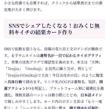
小さな改善でも合算すれば、クリックから結果表示までの満
足度が大きく伸びます。
SNSでシェアしたくなる！おみくじ無
料キイチの結果カード作り
SNSで拡散を狙うなら、投稿の見た目と文のテンポが勝負で
す。まずサムネイルは
運勢名が一目で伝わるタイポグラフィ
と、背景の淡色グラデで視認性を高めます。本文は「天神」
「Tenjin」「Omikuji」を自然に織り交ぜ、例として
「TenjinのOmikujiで大吉！今日は攻めの日」のように
短文
×具体行動
で締めます。リンク先のOGPは運勢名、短評、
開
運アクション1つ
を明記し、プラットフォーム別に縦横比を最
適化。複数言語のハッシュは最小限にとどめ、
日本語メイン
で親しみやすくします。カード内のボタン文言は「もう一度
引く」と「シェアする」を並列に置き、
押す理由を可視化
。