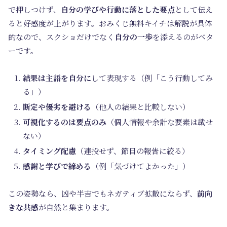
で押しつけず、
自分の学びや行動に落とした要点
として伝え
ると好感度が上がります。おみくじ無料キイチは解説が具体
的なので、スクショだけでなく
自分の一歩
を添えるのがベタ
ーです。
結果は主語を自分に
して表現する（例「こう行動してみ
る」）
断定や優劣を避ける
（他人の結果と比較しない）
可視化するのは要点のみ
（個人情報や余計な要素は載せ
ない）
タイミング配慮
（連投せず、節目の報告に絞る）
感謝と学びで締める
（例「気づけてよかった」）
この姿勢なら、凶や半吉でもネガティブ拡散にならず、
前向
きな共感
が自然と集まります。