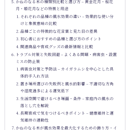
かねのなる木の種類別比較と選び方 – 黄金花月・桜花
月・姫花月などの特徴と用途
それぞれの品種の風水効果の違い – 効果的な使い分
けと象徴意味の比較
品種ごとの特徴的な花言葉と見た目の差異
初心者におすすめの品種と選び方のポイント
関連商品や育成グッズの最新情報と比較
トラブル対策と失敗回避 – よくある問題・病害虫・設置
ミスの防止策
病害虫対策と予防法 – カイガラムシを中心とした具
体的手入れ方法
置き場所選びの失敗例と風水的影響 – 不適切な方角
や湿度過多による運気低下
生活空間で避けるべき場面・条件 – 家庭内の風水の
落とし穴を解説
長期育成で気をつけるべきポイント – 健康維持と運
気維持の連動性
かねのなる木が風水効果を最大化するための飾り方・イ