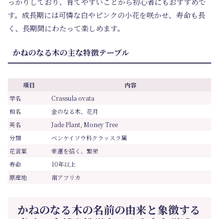
っかりしており、育てやすいことから初心者にもおすすめで
す。成長期には可憐な白やピンクの小花を咲かせ、寿命も長
く、長期間にわたって楽しめます。
かねのなる木の主な特徴テーブル
項目
内容
学名
Crassula ovata
和名
金のなる木、花月
英名
Jade Plant, Money Tree
分類
ベンケイソウ科クラッスラ属
花言葉
幸運を招く、繁栄
寿命
10年以上
原産地
南アフリカ
かねのなる木の名前の由来と象徴する