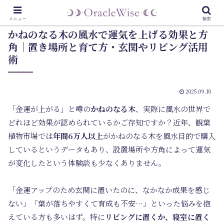
メニュー
検索
かねのなる木の風水で運気を上げる効果と方
角｜置き場所と育て方・玄関やリビング活用
術
2025.09.10
「金運が上がる」と噂の
かねのなる木
、実際に風水の世界で
どれほど効果が認められているかご存知ですか？近年、観葉
植物市場では
年間6万人以上
がかねのなる木を風水目的で購入
しているというデータもあり、設置場所や方角によって運気
が変化したという体験談も少なくありません。
「金運アップのため玄関に置いたのに、なかなか成果を感じ
ない」「葉が落ちやすくて育成も不安…」といった悩みを抱
えている方も多いはず。特に
リビングに置くか、寝室に置く