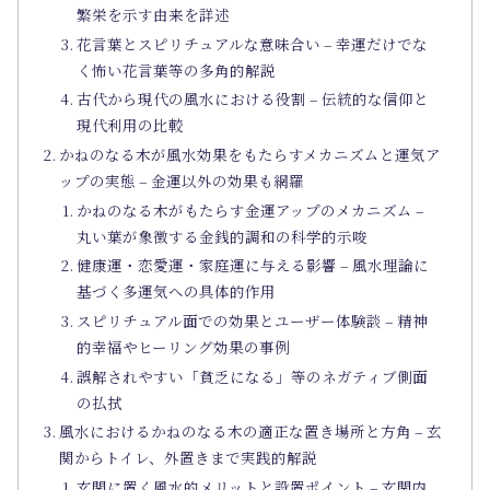
繁栄を示す由来を詳述
花言葉とスピリチュアルな意味合い – 幸運だけでな
く怖い花言葉等の多角的解説
古代から現代の風水における役割 – 伝統的な信仰と
現代利用の比較
かねのなる木が風水効果をもたらすメカニズムと運気ア
ップの実態 – 金運以外の効果も網羅
かねのなる木がもたらす金運アップのメカニズム –
丸い葉が象徴する金銭的調和の科学的示唆
健康運・恋愛運・家庭運に与える影響 – 風水理論に
基づく多運気への具体的作用
スピリチュアル面での効果とユーザー体験談 – 精神
的幸福やヒーリング効果の事例
誤解されやすい「貧乏になる」等のネガティブ側面
の払拭
風水におけるかねのなる木の適正な置き場所と方角 – 玄
関からトイレ、外置きまで実践的解説
玄関に置く風水的メリットと設置ポイント – 玄関内