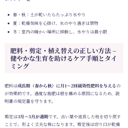
春・秋：土が乾いたらたっぷり水やり
夏：乾燥気味を心掛け、水のやり過ぎは禁物
冬：室内の暖かい場所に移動し、水やりは最小限
肥料・剪定・植え替えの正しい方法 –
健やかな生育を助けるケア手順とタイ
ミング
肥料は
成長期（春から秋）に月1～2回緩効性肥料を与える
の
が効果的です。過度な施肥は根を痛める原因になるため、説
明書の規定量を守ります。
剪定は
3月～5月が適期
です。古い葉や徒長した枝を切り戻す
ことで、形よく丈夫な株になります。剪定後は切り口が乾燥