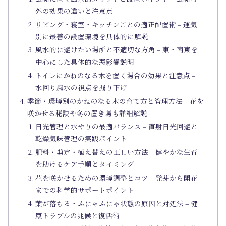
外の効果の違いと注意点
リビング・寝室・キッチンごとの適正配置術 – 運気
別に最善の設置環境を具体的に解説
風水的に避けたい場所と不適切な方角 – 東・南東を
中心にした具体的な悪影響説明
トイレにかねのなる木を置く場合の効果と注意点 –
水回り風水の視点を掘り下げ
季節・環境別のかねのなる木の育て方と管理方法 – 花を
咲かせる秘訣や冬の置き場も詳細解説
日光管理と水やりの最適バランス – 直射日光回避と
乾燥気味管理の実践ポイント
肥料・剪定・植え替えの正しい方法 – 健やかな生育
を助けるケア手順とタイミング
花を咲かせるための環境調整とコツ – 発芽から開花
までの科学的サポートポイント
葉が落ちる・ふにゃふにゃ状態の原因と対処法 – 健
康トラブルの兆候と復活術