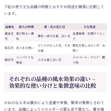
下記の表で主な品種の特徴とおすすめ用途を簡潔に比較して
います。
品種名
最大の特徴
葉・花の見た目
主な用途
黄金花
葉が明るい黄
金運重視・玄関やリビン
黄色～緑の丸葉、白い花
月
色
グ
ピンクがかった花、大き
開花を楽しみたい方・お
桜花月
花つきが良い
め葉
祝い
コンパクトな
小スペース・デスク・贈
姫花月
小さな葉と白い花
樹姿
り物
それぞれの品種の風水効果の違い –
効果的な使い分けと象徴意味の比較
かねのなる木は風水により金運や幸福、繁栄の象徴とされて
います。品種によってエネルギーの質も若干異なり、置き場