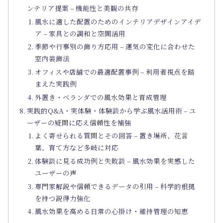
ンテリア提案 – 機能性と美観の共存
風水に適した配置のためのインテリアデザインアイデ
ア – 家具との調和と空間活用
季節や行事別の飾り方応用 – 運気の変化に合わせた
室内装飾法
オフィスや店舗での最適配置事例 – 利用者視点を踏
まえた実践例
外置き・ベランダでの風水効果と育成管理
実践的Q&A・実体験・体験談から学ぶ風水活用術 – ユ
ーザーの疑問に応え信頼性を補強
よく寄せられる質問とその回答 – 置き場所、花言
葉、育て方など多岐に対応
体験談に見る成功例と失敗談 – 風水効果を実感した
ユーザーの声
専門家解説や信頼できるデータの引用 – 科学的根拠
を持つ説得力強化
風水効果を高める日常の心掛け・維持管理の知恵