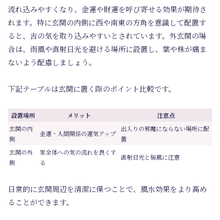
流れ込みやすくなり、金運や財運を呼び寄せる効果が期待さ
れます。特に玄関の内側に西や南東の方角を意識して配置す
ると、吉の気を取り込みやすいとされています。外玄関の場
合は、雨風や直射日光を避ける場所に設置し、葉や株が痛ま
ないよう配慮しましょう。
下記テーブルは玄関に置く際のポイント比較です。
設置場所
メリット
注意点
玄関の内
出入りの邪魔にならない場所に配
金運・人間関係の運気アップ
側
置
玄関の外
家全体への気の流れを良くす
直射日光と強風に注意
側
る
日常的に玄関周辺を清潔に保つことで、風水効果をより高め
ることができます。