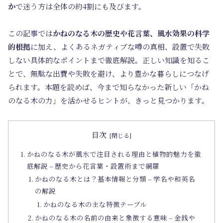
か
で迷う方は全体の約4割にも及びます。
この記事では
かねのなる木の歴史や花言葉、風水効果の科学
的根拠
に加え、よくあるネガティブな噂の真相、設置で失敗
しない具体的なポイントまで徹底解説。正しい知識を知るこ
とで、無駄な出費や失敗を避け、より豊かな暮らしにつなげ
られます。本題を読めば、今まで知らなかった新しい「かね
のなる木の力」を活かせるヒントが、きっと見つかります。
目次
かねのなる木が風水で注目される理由と植物的魅力を徹
底解説 – 歴史から花言葉・設置術まで網羅
かねのなる木とは？基本情報と分類 – 学名や和英名
の解説
かねのなる木の主な特徴テーブル
かねのなる木の名前の由来と象徴する意味 – 金銭や