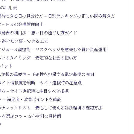
ーの活用法
待できる日の見分け方 – 日別ランキングの正しい読み解き方
– 日々の金運管理向上
見表の利用法 – 悪い日の過ごし方ガイド
– 避けたい事・できる工夫
ジュール調整術 – リスクヘッジを意識した賢い資産運用
いのタイミング – 安定的なお金の使い方
ポイント
情報の重要性 – 正確性を担保する鑑定基準の説明
イト信頼度を判断 – サイト選抜時の注意点
方 – サイト選択時に注目すべき指標
 – 満足度・改善ポイントを確認
チェックリスト – 安心して使える診断環境の確認方法
を選ぶコツ – 安心材料の具体例
る