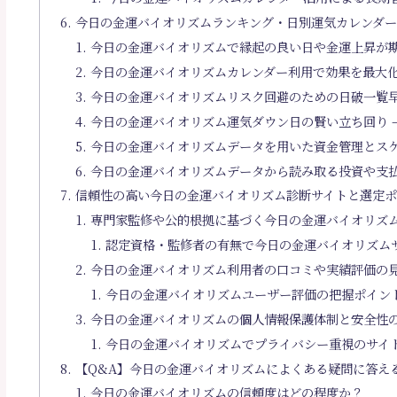
今日の金運バイオリズムランキング・日別運気カレンダ
今日の金運バイオリズムで縁起の良い日や金運上昇が期
今日の金運バイオリズムカレンダー利用で効果を最大化 
今日の金運バイオリズムリスク回避のための日破一覧早
今日の金運バイオリズム運気ダウン日の賢い立ち回り 
今日の金運バイオリズムデータを用いた資金管理とスケ
今日の金運バイオリズムデータから読み取る投資や支払
信頼性の高い今日の金運バイオリズム診断サイトと選定
専門家監修や公的根拠に基づく今日の金運バイオリズム
認定資格・監修者の有無で今日の金運バイオリズムサ
今日の金運バイオリズム利用者の口コミや実績評価の見
今日の金運バイオリズムユーザー評価の把握ポイント
今日の金運バイオリズムの個人情報保護体制と安全性の
今日の金運バイオリズムでプライバシー重視のサイト
【Q&A】今日の金運バイオリズムによくある疑問に答え
今日の金運バイオリズムの信頼度はどの程度か？