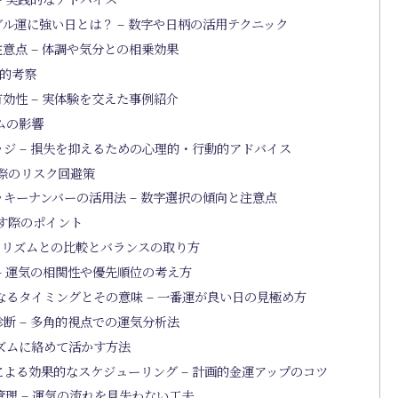
ル運に強い日とは？ – 数字や日柄の活用テクニック
意点 – 体調や気分との相乗効果
的考察
効性 – 実体験を交えた事例紹介
ムの影響
ジ – 損失を抑えるための心理的・行動的アドバイス
実際のリスク回避策
キーナンバーの活用法 – 数字選択の傾向と注意点
試す際のポイント
オリズムとの比較とバランスの取り方
– 運気の相関性や優先順位の考え方
るタイミングとその意味 – 一番運が良い日の見極め方
断 – 多角的視点での運気分析法
ズムに絡めて活かす方法
よる効果的なスケジューリング – 計画的金運アップのコツ
理 – 運気の流れを見失わない工夫