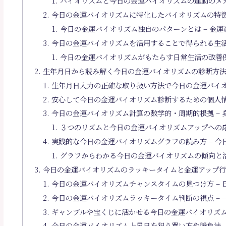
バイオリズムと今日の金運バイオリズムの連動のメカ
今日の金運バイオリズムに特化したバイオリズムの特徴
今日の金運バイオリズム独自のパターンとは – 金
今日の金運バイオリズムを活用することで得られる生活
今日の金運バイオリズムがもたらす日常生活の改善例
生年月日から読み解く今日の金運バイオリズムの診断方
生年月日入力の正確な取り扱い方法で今日の金運バイオ
安心して今日の金運バイオリズム診断するための個人情
今日の金運バイオリズム計算の数学的・周期的根拠 –
３つのリズムと今日の金運バイオリズムアップへの応
実践的な今日の金運バイオリズムグラフの読み方 – 
グラフからわかる今日の金運バイオリズムの傾向と活
今日の金運バイオリズムのラッキータイムと金運アップ
今日の金運バイオリズムチャンスタイムの見つけ方 –
今日の金運バイオリズムラッキータイム判断の視点 –
ギャンブルや宝くじに活かせる今日の金運バイオリズム
今日の金運バイオリズム上昇日を狙う買い方や勝負法 –