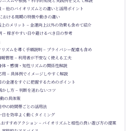
ニズムや根拠 – 科学的知見と実践例を交えて解説
 – 他のバイオリズムとの違いと活用ポイント
運における周期の特徴や動きの違い
上のメリット – 金運向上以外の効果も含めて紹介
 – 稼ぎやすい日や避けるべき日の参考
法
リズムを導く手順説明 – プライバシー配慮も含め
報管理 – 利用者が不安なく使える工夫
 身体・感情・知性リズムの関係性解説
用 – 具体例でイメージしやすく解説
今日の金運をすぐに把握するためのポイント
かし方 – 判断を迷わないコツ
行動の具体策
 日中の時間帯ごとの活用法
 一日を効率よく動くタイミング
おすすめアクション – バイオリズムと相性の良い遊び方の提案
 実践的なアドバイス