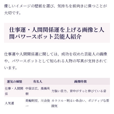
優しいイメージの壁紙を選び、気持ちを前向きに保つことが
大切です。
仕事運・人間関係運を上げる画像と人
間パワースポット芸能人紹介
仕事運や人間関係運に関しては、成功を収めた芸能人の画像
や、パワースポットとして知られる人物の写真が支持されて
います。
運気の種類
有名人
画像特徴
仕事・人間関
中居正広、高橋英
力強い目力、背中がすっと伸びている姿
係
樹
美輪明宏、川合俊
カラフル・明るい色合い、ポジティブな雰
人気運
一
囲気