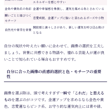
エネルギーを感じやすい
金色や黄色系の色彩
金運や幸福感を象徴し、運気を高める色とされている
願いごとと結びつく
恋愛成就、金運アップに強いと言われるポーズや小物
モチーフ
開放感と清々しさがあり、新しい運気を呼び込む助け
自然光や青空を背景
となる
自分の現状や叶えたい願いに合わせて、画像の選択を工夫し
ましょう。背景に共感できる物語や、憧れる芸能人が運が良
いことで知られている場合もおすすめです。
自分に合った画像の直感的選択と色・モチーフの重要
性
画像を選ぶ際は、頭で考えすぎず
一瞬で「これだ」と思える
もの
を選ぶのがコツです。金運アップを求めるなら金色や黄
色、恋愛運ならピンク系、お守り的な運気向上には青や緑、