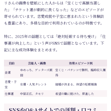
リさんの画像を壁紙にした人からは「宝くじで高額当選し
た」「チケット運が劇的に良くなった」などのエピソードが
寄せられています。恋愛成就や子宝に恵まれたという体験談
も豊富にあり、多様な目的で利用されているのが特徴です。
特に、2025年の話題としては「絶対妊娠する待ち受け」「仕
事運が向上した」という声がSNSで話題となっています。下
記に主な成功体験をまとめます。
目的
芸能人・画像
効果エピソード例
ゆめっち、ゲッターズ飯
宝くじ・パチンコで勝利、臨時収入獲
金運
田
得
恋愛・子
女優・人気タレント
結婚が決まる、待望の妊娠報告
宝
仕事運
中居正広、タモリ
希望の職に就けた、昇進した
SNSやQ&Aサイトでの評判・口コミ