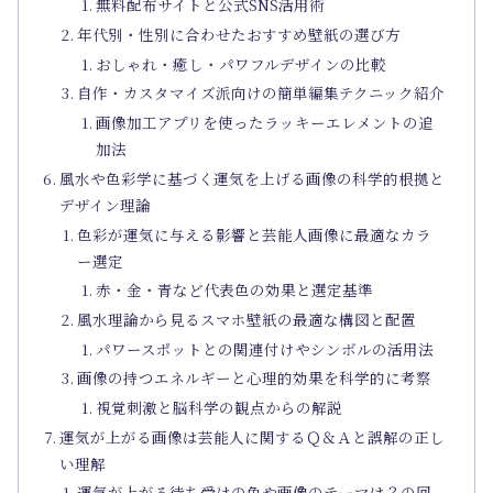
無料配布サイトと公式SNS活用術
年代別・性別に合わせたおすすめ壁紙の選び方
おしゃれ・癒し・パワフルデザインの比較
自作・カスタマイズ派向けの簡単編集テクニック紹介
画像加工アプリを使ったラッキーエレメントの追
加法
風水や色彩学に基づく運気を上げる画像の科学的根拠と
デザイン理論
色彩が運気に与える影響と芸能人画像に最適なカラ
ー選定
赤・金・青など代表色の効果と選定基準
風水理論から見るスマホ壁紙の最適な構図と配置
パワースポットとの関連付けやシンボルの活用法
画像の持つエネルギーと心理的効果を科学的に考察
視覚刺激と脳科学の観点からの解説
運気が上がる画像は芸能人に関するＱ＆Ａと誤解の正し
い理解
運気が上がる待ち受けの色や画像のテーマは？の回