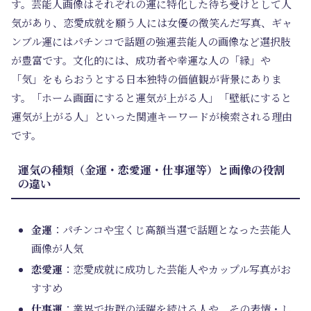
す。芸能人画像はそれぞれの運に特化した待ち受けとして人
気があり、恋愛成就を願う人には女優の微笑んだ写真、ギャ
ンブル運にはパチンコで話題の強運芸能人の画像など選択肢
が豊富です。文化的には、成功者や幸運な人の「縁」や
「気」をもらおうとする日本独特の価値観が背景にありま
す。「ホーム画面にすると運気が上がる人」「壁紙にすると
運気が上がる人」といった関連キーワードが検索される理由
です。
運気の種類（金運・恋愛運・仕事運等）と画像の役割
の違い
金運
：パチンコや宝くじ高額当選で話題となった芸能人
画像が人気
恋愛運
：恋愛成就に成功した芸能人やカップル写真がお
すすめ
仕事運
：業界で抜群の活躍を続ける人や、その表情・し