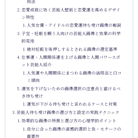
用法
恋愛成就に効く芸能人壁紙と恋愛運を高めるデザイ
ン特性
人気女優・アイドルの恋愛運待ち受け画像の解説
子宝・妊娠を願う人向けの芸能人画像と効果の科学
的見地
絶対妊娠を後押しするとされる画像の選定基準
仕事運・人間関係運を上げる画像と人間パワースポ
ット芸能人紹介
人気運や人間関係にまつわる画像の活用法と口コ
ミ傾向
運気を下げないための画像選択の注意点と避けるべ
き待ち受け
運気が下がる待ち受けと言われるケースと対策
芸能人待ち受け画像の選び方と設定の実践テクニック
効果的な画像の特徴と選び方の心理学的ポイント
自分に合った画像の直感的選択と色・モチーフの
重要性