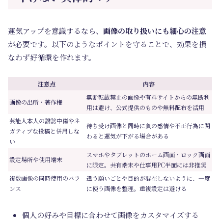
運気アップを意識するなら、
画像の取り扱いにも細心の注意
が必要です。以下のようなポイントを守ることで、効果を損
なわず好循環を作れます。
注意点
内容
無断転載禁止の画像や有料サイトからの無断利
画像の出所・著作権
用は避け、公式提供のものや無料配布を活用
芸能人本人の誹謗中傷やネ
待ち受け画像と同時に負の感情や不正行為に関
ガティブな投稿と併用しな
わると運気が下がる場合がある
い
スマホやタブレットのホーム画面・ロック画面
設定場所や使用端末
に限定。共有端末や仕事用PC半面には非推奨
複数画像の同時使用のバラ
違う願いごとや目的が混在しないように、一度
ンス
に使う画像を整理。重複設定は避ける
個人の好みや目標に合わせて画像をカスタマイズする