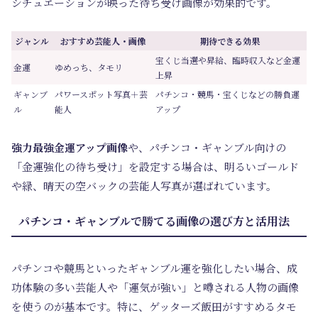
シチュエーションが映った待ち受け画像が効果的です。
ジャンル
おすすめ芸能人・画像
期待できる効果
宝くじ当選や昇給、臨時収入など金運
金運
ゆめっち、タモリ
上昇
ギャンブ
パワースポット写真＋芸
パチンコ・競馬・宝くじなどの勝負運
ル
能人
アップ
強力最強金運アップ画像
や、パチンコ・ギャンブル向けの
「金運強化の待ち受け」を設定する場合は、明るいゴールド
や緑、晴天の空バックの芸能人写真が選ばれています。
パチンコ・ギャンブルで勝てる画像の選び方と活用法
パチンコや競馬といったギャンブル運を強化したい場合、成
功体験の多い芸能人や「運気が強い」と噂される人物の画像
を使うのが基本です。特に、ゲッターズ飯田がすすめるタモ