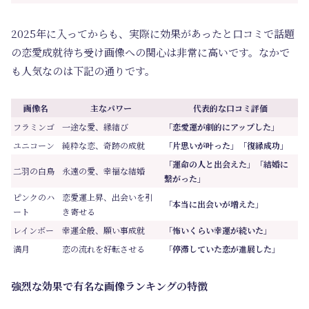
2025年に入ってからも、実際に効果があったと口コミで話題
の恋愛成就待ち受け画像への関心は非常に高いです。なかで
も人気なのは下記の通りです。
画像名
主なパワー
代表的な口コミ評価
フラミンゴ
一途な愛、縁結び
「恋愛運が劇的にアップした」
ユニコーン
純粋な恋、奇跡の成就
「片思いが叶った」「復縁成功」
「運命の人と出会えた」「結婚に
二羽の白鳥
永遠の愛、幸福な結婚
繋がった」
ピンクのハ
恋愛運上昇、出会いを引
「本当に出会いが増えた」
ート
き寄せる
レインボー
幸運全般、願い事成就
「怖いくらい幸運が続いた」
満月
恋の流れを好転させる
「停滞していた恋が進展した」
強烈な効果で有名な画像ランキングの特徴