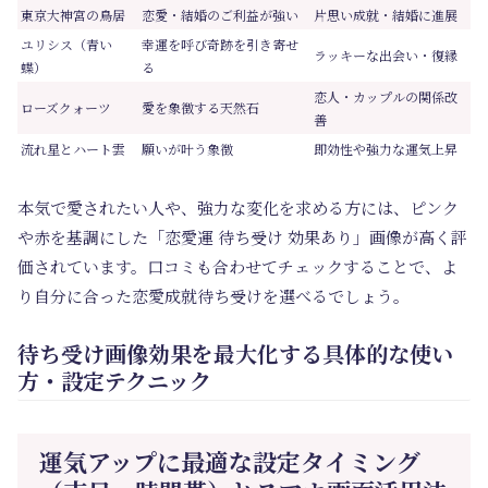
東京大神宮の鳥居
恋愛・結婚のご利益が強い
片思い成就・結婚に進展
ユリシス（青い
幸運を呼び奇跡を引き寄せ
ラッキーな出会い・復縁
蝶）
る
恋人・カップルの関係改
ローズクォーツ
愛を象徴する天然石
善
流れ星とハート雲
願いが叶う象徴
即効性や強力な運気上昇
本気で愛されたい人や、強力な変化を求める方には、ピンク
や赤を基調にした「恋愛運 待ち受け 効果あり」画像が高く評
価されています。口コミも合わせてチェックすることで、よ
り自分に合った恋愛成就待ち受けを選べるでしょう。
待ち受け画像効果を最大化する具体的な使い
方・設定テクニック
運気アップに最適な設定タイミング