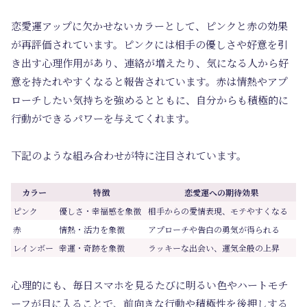
恋愛運アップに欠かせないカラーとして、ピンクと赤の効果
が再評価されています。ピンクには相手の優しさや好意を引
き出す心理作用があり、連絡が増えたり、気になる人から好
意を持たれやすくなると報告されています。赤は情熱やアプ
ローチしたい気持ちを強めるとともに、自分からも積極的に
行動ができるパワーを与えてくれます。
下記のような組み合わせが特に注目されています。
カラー
特徴
恋愛運への期待効果
ピンク
優しさ・幸福感を象徴
相手からの愛情表現、モテやすくなる
赤
情熱・活力を象徴
アプローチや告白の勇気が得られる
レインボー
幸運・奇跡を象徴
ラッキーな出会い、運気全般の上昇
心理的にも、毎日スマホを見るたびに明るい色やハートモチ
ーフが目に入ることで、前向きな行動や積極性を後押しする