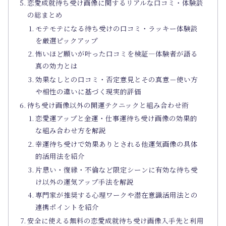
恋愛成就待ち受け画像に関するリアルな口コミ・体験談
の総まとめ
モテモテになる待ち受けの口コミ・ラッキー体験談
を厳選ピックアップ
怖いほど願いが叶った口コミを検証―体験者が語る
真の効力とは
効果なしとの口コミ・否定意見とその真意－使い方
や相性の違いに基づく現実的評価
待ち受け画像以外の開運テクニックと組み合わせ術
恋愛運アップと金運・仕事運待ち受け画像の効果的
な組み合わせ方を解説
幸運待ち受けで効果ありとされる他運気画像の具体
的活用法を紹介
片思い・復縁・不倫など限定シーンに有効な待ち受
け以外の運気アップ手法を解説
専門家が推奨する心理ワークや潜在意識活用法との
連携ポイントを紹介
安全に使える無料の恋愛成就待ち受け画像入手先と利用