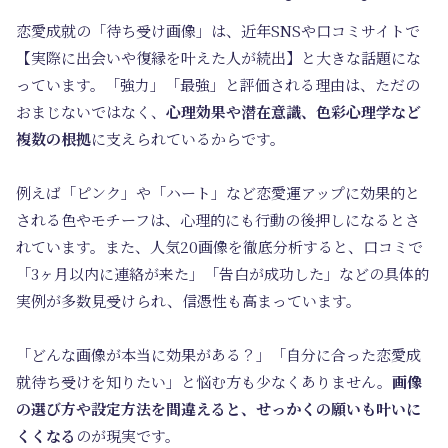
恋愛成就の「待ち受け画像」は、近年SNSや口コミサイトで
【実際に出会いや復縁を叶えた人が続出】と大きな話題にな
っています。「強力」「最強」と評価される理由は、ただの
おまじないではなく、
心理効果や潜在意識、色彩心理学など
複数の根拠
に支えられているからです。
例えば「ピンク」や「ハート」など恋愛運アップに効果的と
される色やモチーフは、心理的にも行動の後押しになるとさ
れています。また、人気20画像を徹底分析すると、口コミで
「3ヶ月以内に連絡が来た」「告白が成功した」などの具体的
実例が多数見受けられ、信憑性も高まっています。
「どんな画像が本当に効果がある？」「自分に合った恋愛成
就待ち受けを知りたい」と悩む方も少なくありません。
画像
の選び方や設定方法を間違えると、せっかくの願いも叶いに
くくなる
のが現実です。