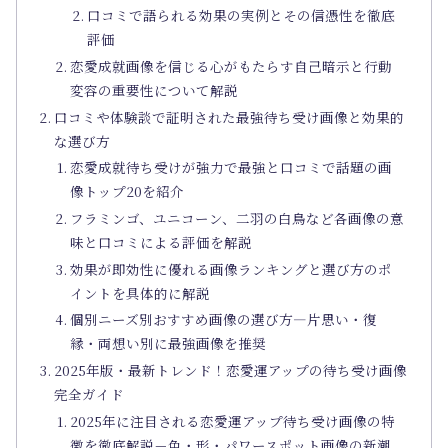
口コミで語られる効果の実例とその信憑性を徹底
評価
恋愛成就画像を信じる心がもたらす自己暗示と行動
変容の重要性について解説
口コミや体験談で証明された最強待ち受け画像と効果的
な選び方
恋愛成就待ち受けが強力で最強と口コミで話題の画
像トップ20を紹介
フラミンゴ、ユニコーン、二羽の白鳥など各画像の意
味と口コミによる評価を解説
効果が即効性に優れる画像ランキングと選び方のポ
イントを具体的に解説
個別ニーズ別おすすめ画像の選び方―片思い・復
縁・両想い別に最強画像を推奨
2025年版・最新トレンド！恋愛運アップの待ち受け画像
完全ガイド
2025年に注目される恋愛運アップ待ち受け画像の特
徴を徹底解説－色・形・パワースポット画像の新潮