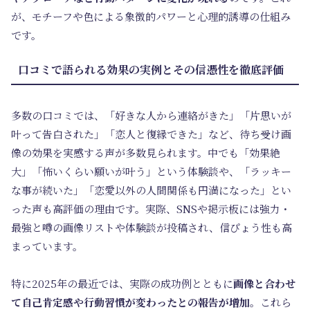
が、モチーフや色による象徴的パワーと心理的誘導の仕組み
です。
口コミで語られる効果の実例とその信憑性を徹底評価
多数の口コミでは、「好きな人から連絡がきた」「片思いが
叶って告白された」「恋人と復縁できた」など、待ち受け画
像の効果を実感する声が多数見られます。中でも「効果絶
大」「怖いくらい願いが叶う」という体験談や、「ラッキー
な事が続いた」「恋愛以外の人間関係も円満になった」とい
った声も高評価の理由です。実際、SNSや掲示板には強力・
最強と噂の画像リストや体験談が投稿され、信ぴょう性も高
まっています。
特に2025年の最近では、実際の成功例とともに
画像と合わせ
て自己肯定感や行動習慣が変わったとの報告が増加
。これら