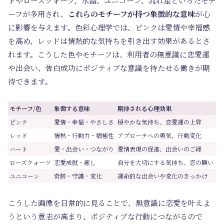
トやローズクォーツ、水晶、ユニコーン、流れ星といったモチ
ーフが多用され、
これらのモチーフが持つ象徴的な意味
が心
に影響を与えます。色彩心理学では、ピンクは愛情や幸福感
を高め、レッドは情熱的な気持ちを引き出す効果があるとさ
れます。こうした色やモチーフは、利用者の無意識に恋愛運
や出会い、告白成功にポジティブな意識を持たせる働きが期
待できます。
モチーフ/色
象徴する意味
期待される心理効果
ピンク
愛情・幸福・やさしさ
穏やかな気持ち、恋愛運の上昇
レッド
情熱・行動力・積極性
アプローチへの勇気、行動変化
ハート
愛・出会い・つながり
愛情表現の促進、出会いのご縁
ローズクォーツ
恋愛成就・癒し
自分を大切にする気持ち、恋の願い
ユニコーン
奇跡・守護・変化
運命的な出会いや変化のきっかけ
こうした画像を日常的に見ることで、無意識に恋愛を叶えよ
うという意志が高まり、ポジティブな行動につながるので