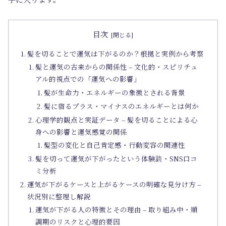
目次
髪を切ることで運気は下がるのか？根拠と実例から考察
髪と運気の古来からの関係性 – 文化的・スピリチュ
アル的視点での「運気への影響」
髪が生命力・エネルギーの象徴とされる背景
髪に宿るプラス・マイナスのエネルギーとは何か
心理学的観点と実証データ – 髪を切ることによる心
身への影響と運気感覚の関係
髪型の変化と自己肯定感・行動変容の関連性
髪を切って運気が下がったという体験談・SNS口コ
ミ分析
運気が下がるケースと上がるケースの明確な見分け方 –
状況別に整理し解説
運気が下がる人の特徴とその理由 – 取り組み中・順
調期のリスクと心理的要因