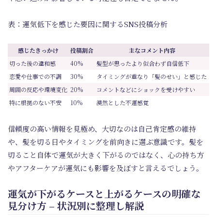
表：運気低下を感じた要因に関するSNS投稿分析
感じたきっかけ
投稿割合
主なコメント内容
切った後の違和感
40%
髪型が思ったより似合わず自信低下
恋愛や仕事での不調
30%
タイミングが重なり「髪のせい」と感じた
周囲の反応や環境変化
20%
コメントなどにショックを受けやすい
特に根拠のない不安
10%
漠然とした不運感覚
信頼度の高い情報を見極め、大切なのは自己肯定感の維持
や、髪を切る日やタイミングを前向きに選ぶ意識です。髪を
切ること自体で運気が大きく下がるのではなく、心の持ち方
やアフターケアが運気にも影響を及ぼすと言えるでしょう。
運気が下がるケースと上がるケースの明確な
見分け方 – 状況別に整理し解説