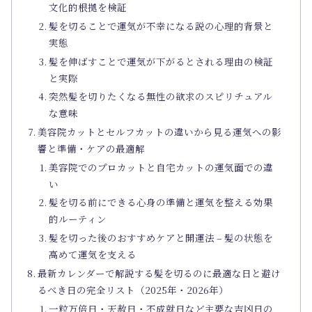
文化的根拠を検証
髪を切ることで運気が不幸になる説の心理的背景と
実態
髪を伸ばすことで運気が下がるとされる理由の検証
と実際
突然髪を切りたくなる無性の欲求のスピリチュアル
な意味
美容院カットとセルフカットの違いから見る運気への影
響と準備・ケアの最適解
美容院でのプロカットと自宅カットの運気面での違
い
髪を切る前にできる心身の準備と運気を整える効果
的ルーティン
髪を切った後のおすすめケアと開運法 – 髪の状態を
高めて運気を支える
最新カレンダーで解説する髪を切るのに最適な日と避け
るべき日の完全リスト（2025年・2026年）
一粒万倍日・天赦日・不成就日など主要な吉凶日の