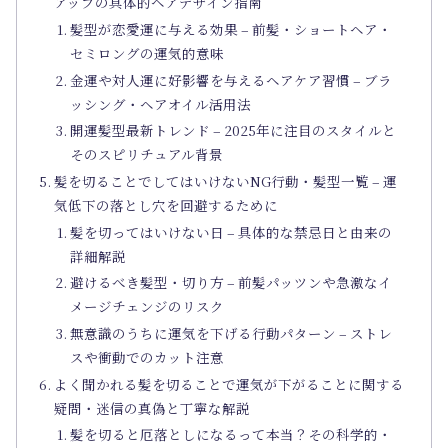
アップの具体的ヘアデザイン指南
髪型が恋愛運に与える効果 – 前髪・ショートヘア・
セミロングの運気的意味
金運や対人運に好影響を与えるヘアケア習慣 – ブラ
ッシング・ヘアオイル活用法
開運髪型最新トレンド – 2025年に注目のスタイルと
そのスピリチュアル背景
髪を切ることでしてはいけないNG行動・髪型一覧 – 運
気低下の落とし穴を回避するために
髪を切ってはいけない日 – 具体的な禁忌日と由来の
詳細解説
避けるべき髪型・切り方 – 前髪パッツンや急激なイ
メージチェンジのリスク
無意識のうちに運気を下げる行動パターン – ストレ
スや衝動でのカット注意
よく聞かれる髪を切ることで運気が下がることに関する
疑問・迷信の真偽と丁寧な解説
髪を切ると厄落としになるって本当？その科学的・