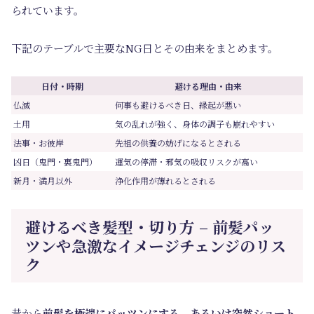
られています。
下記のテーブルで主要なNG日とその由来をまとめます。
日付・時期
避ける理由・由来
仏滅
何事も避けるべき日、縁起が悪い
土用
気の乱れが強く、身体の調子も崩れやすい
法事・お彼岸
先祖の供養の妨げになるとされる
凶日（鬼門・裏鬼門）
運気の停滞・邪気の吸収リスクが高い
新月・満月以外
浄化作用が薄れるとされる
避けるべき髪型・切り方 – 前髪パッ
ツンや急激なイメージチェンジのリス
ク
昔から
前髪を極端にパッツンにする、あるいは突然ショート