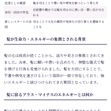
厄落としの風習
髪を切ることで悪い気や邪気を断つという考え方
伝統暦や風水では髪を切るのに良い日・悪い日が示さ
吉日・凶日の存在
れる
新しいスタートの合
切ることで人生の節目や気持ちの切り替えを意味する
図
ことも
髪が生命力・エネルギーの象徴とされる背景
髪の毛は成長が続くことから、活力や若さの象徴とされてき
ました。古来、髪に願いや思いを込めたり、神聖な儀式で髪
を捧げる行為も見受けられました。髪を大切にすることで、
不運や病気を遠ざけるという信仰が一部で存在しており、強
いエネルギーと結びつけられてきた要因となっています。
髪に宿るプラス・マイナスのエネルギーとは何か
髪には日常のストレスや人間関係などから受けたエネルギー