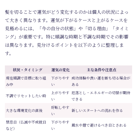
髪を切ることで運気がどう変化するのかは個人の状況によっ
て大きく異なります。運気が下がるケースと上がるケースを
見極めるには、「今の自分の状態」や「切る理由」「タイミ
ング」が重要です。特に
順調な時期
と
不調な時期
でその影響
は異なります。見分けるポイントを以下のように整理しま
す。
状況・タイミング
運気の変化
主な条件や注意点
現在順調で目標に取り組
下がりやす
成功体験や良い運を断ち切る場合が
み中
い
ある
上がりやす
厄落とし・エネルギーの切替が期待
不調でリセットしたい時
い
できる
好転しやす
大きな環境変化の直後
新しいスタートへの流れを作る
い
禁忌日（仏滅や不成就日
下がりやす
風水や暦で避けるべき日とされる
など）
い