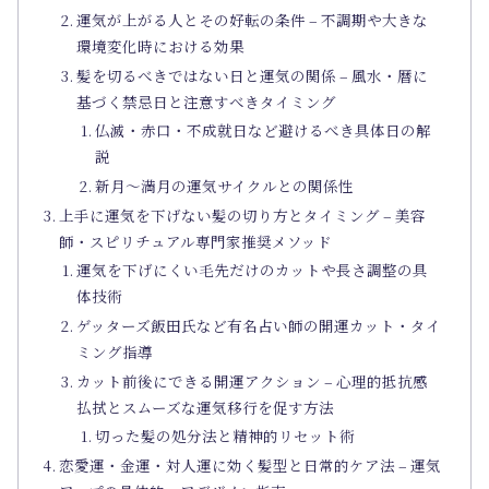
運気が上がる人とその好転の条件 – 不調期や大きな
環境変化時における効果
髪を切るべきではない日と運気の関係 – 風水・暦に
基づく禁忌日と注意すべきタイミング
仏滅・赤口・不成就日など避けるべき具体日の解
説
新月～満月の運気サイクルとの関係性
上手に運気を下げない髪の切り方とタイミング – 美容
師・スピリチュアル専門家推奨メソッド
運気を下げにくい毛先だけのカットや長さ調整の具
体技術
ゲッターズ飯田氏など有名占い師の開運カット・タイ
ミング指導
カット前後にできる開運アクション – 心理的抵抗感
払拭とスムーズな運気移行を促す方法
切った髪の処分法と精神的リセット術
恋愛運・金運・対人運に効く髪型と日常的ケア法 – 運気