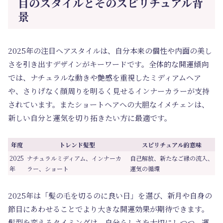
目のスタイルとそのスピリチュアル背
景
2025年の注目ヘアスタイルは、自分本来の個性や内面の美し
さを引き出すデザインがキーワードです。全体的な開運傾向
では、ナチュラルな動きや艶感を重視したミディアムヘア
や、さりげなく顔周りを明るく見せるインナーカラーが支持
されています。またショートヘアへの大胆なイメチェンは、
新しい自分と運気を切り拓きたい方に最適です。
年度
トレンド髪型
スピリチュアル的意味
2025
ナチュラルミディアム、インナーカ
自己解放、新たなご縁の流入、
年
ラー、ショート
運気の循環
2025年は「髪の毛を切るのに良い日」を選び、新月や自身の
節目にあわせることでより大きな開運効果が期待できます。
髪型を変えるタイミングは、自分らしさを大切にしつつ、運