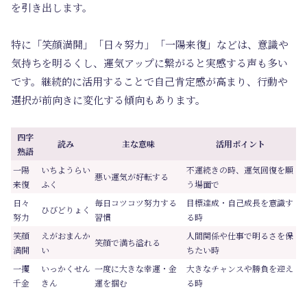
を引き出します。
特に「笑顔満開」「日々努力」「一陽来復」などは、意識や
気持ちを明るくし、運気アップに繋がると実感する声も多い
です。継続的に活用することで自己肯定感が高まり、行動や
選択が前向きに変化する傾向もあります。
四字
読み
主な意味
活用ポイント
熟語
一陽
いちようらい
不運続きの時、運気回復を願
悪い運気が好転する
来復
ふく
う場面で
日々
毎日コツコツ努力する
目標達成・自己成長を意識す
ひびどりょく
努力
習慣
る時
笑顔
えがおまんか
人間関係や仕事で明るさを保
笑顔で満ち溢れる
満開
い
ちたい時
一攫
いっかくせん
一度に大きな幸運・金
大きなチャンスや勝負を迎え
千金
きん
運を掴む
る時