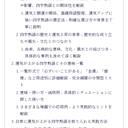
や影響、四字熟語との関係性を解説
運気と開運の関係、基礎用語整理、運気アップに
強い四字熟語の選定法 – 明確な選び方や背景を丁
寧に説明
四字熟語の歴史と運気上昇の背景 – 歴史的な成り立
ちや風水・文化とのつながり
由来、古典的な意味、文化・風水との結びつき –
具体的な事例も含めて深く解説
運気が上がる四字熟語とその意味一覧
一覧形式で「必ずいいことがある」「金運」「健
康」など用途別に詳細解説 – 完全網羅の分類型リス
ト
意味・使い方・活用例 – 具体的シチュエーションに
即した使い方
さまざまな場面での応用例 – より実践的なヒントを
解説
日常に運気が上がる四字熟語を取り入れる実践方法