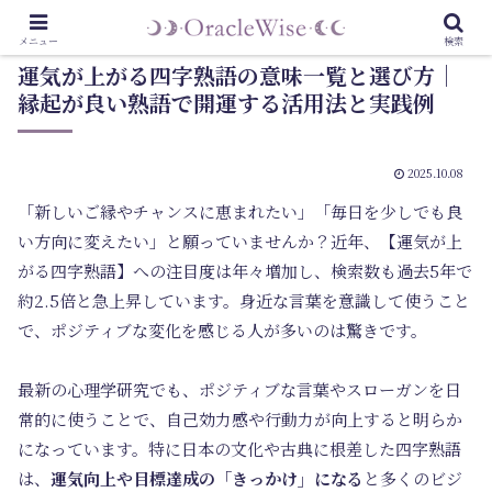
メニュー
検索
運気が上がる四字熟語の意味一覧と選び方｜
縁起が良い熟語で開運する活用法と実践例
2025.10.08
「新しいご縁やチャンスに恵まれたい」「毎日を少しでも良
い方向に変えたい」と願っていませんか？近年、【運気が上
がる四字熟語】への注目度は年々増加し、検索数も過去5年で
約2.5倍と急上昇しています。身近な言葉を意識して使うこと
で、ポジティブな変化を感じる人が多いのは驚きです。
最新の心理学研究でも、ポジティブな言葉やスローガンを日
常的に使うことで、自己効力感や行動力が向上すると明らか
になっています。特に日本の文化や古典に根差した四字熟語
は、
運気向上や目標達成の「きっかけ」になる
と多くのビジ