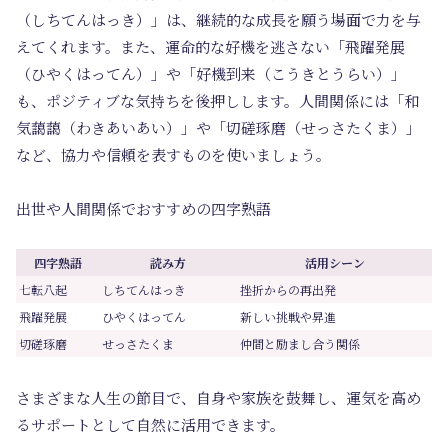
（しちてんはっき）」は、継続的な成長を願う場面で力を与
えてくれます。また、運命的な好機を逃さない「飛躍発展
（ひやくはってん）」や「好機到来（こうきとうらい）」
も、ポジティブな気持ちを後押しします。人間関係には「和
気藹藹（わきあいあい）」や「切磋琢磨（せっさたくま）」
など、協力や信頼を表すものを使いましょう。
出世や人間関係でおすすめの四字熟語
四字熟語
読み方
活用シーン
七転八起
しちてんはっき
挫折からの再出発
飛躍発展
ひやくはってん
新しい挑戦や昇進
切磋琢磨
せっさたくま
仲間と励まし合う関係
さまざまな人生の節目で、自身や家族を鼓舞し、運気を高め
るサポートとして自然に活用できます。