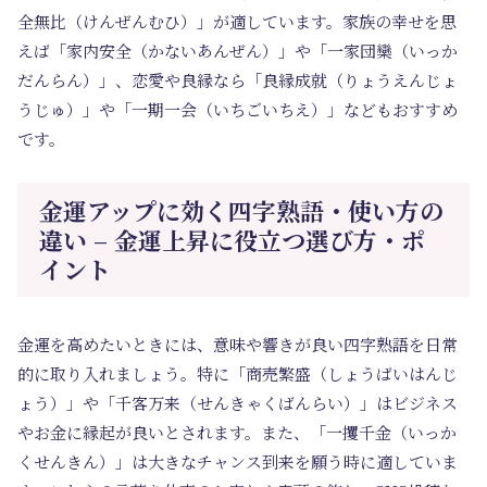
全無比（けんぜんむひ）」が適しています。家族の幸せを思
えば「家内安全（かないあんぜん）」や「一家団欒（いっか
だんらん）」、恋愛や良縁なら「良縁成就（りょうえんじょ
うじゅ）」や「一期一会（いちごいちえ）」などもおすすめ
です。
金運アップに効く四字熟語・使い方の
違い – 金運上昇に役立つ選び方・ポ
イント
金運を高めたいときには、意味や響きが良い四字熟語を日常
的に取り入れましょう。特に「商売繁盛（しょうばいはんじ
ょう）」や「千客万来（せんきゃくばんらい）」はビジネス
やお金に縁起が良いとされます。また、「一攫千金（いっか
くせんきん）」は大きなチャンス到来を願う時に適していま