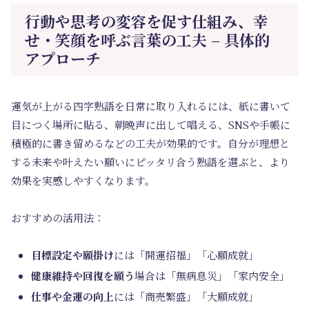
行動や思考の変容を促す仕組み、幸
せ・笑顔を呼ぶ言葉の工夫 – 具体的
アプローチ
運気が上がる四字熟語を日常に取り入れるには、紙に書いて
目につく場所に貼る、朝晩声に出して唱える、SNSや手帳に
積極的に書き留めるなどの工夫が効果的です。自分が理想と
する未来や叶えたい願いにピッタリ合う熟語を選ぶと、より
効果を実感しやすくなります。
おすすめの活用法：
目標設定や願掛け
には「開運招福」「心願成就」
健康維持や回復を願う
場合は「無病息災」「家内安全」
仕事や金運の向上
には「商売繁盛」「大願成就」