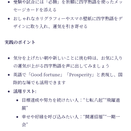
受験や試合には「必勝」を祈願に四字熟語を使ったメッ
セージカードを添える
おしゃれなカリグラフィーやスマホ壁紙に四字熟語をデ
ザインに取り入れ、運気を引き寄せる
実践のポイント
気分を上げたい朝や新しいことに挑む時は、お気に入り
の運気が上がる四字熟語を声に出してみましょう
英語で「Good fortune」「Prosperity」と表現し、国
際的な場でも活用できます
活用リスト:
目標達成や努力を続けたい人：“七転八起”“飛躍進
展”
幸せや好縁を呼び込みたい人：“開運招福”“一期一
会”