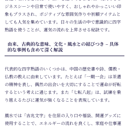
ジネスシーンや日常で使いやすく、おしゃれやかっこいい印
象もプラスされ、ポジティブな雰囲気作りや祈願アイテムと
しても人気を集めています。日々の生活の中で意識的に四字
熟語を使うことが、運気の流れを上昇させる秘訣です。
由来、古典的な意味、文化・風水との結びつき – 具体
的な事例も含めて深く解説
代表的な四字熟語のいくつかは、中国の歴史書や詩、儒教・
仏教の教えに由来しています。たとえば「一期一会」は茶道
の精神を表し、偶然の出会いを大切にすることで運命が好転
するという考えに通じます。また「七転八起」は、試練を乗
り越えるたびに運気が強くなることを表現しています。
風水では「吉兆文字」を住居の入り口や福袋、開運グッズに
使用することで、エネルギーの流れを良くし、家庭や仕事運