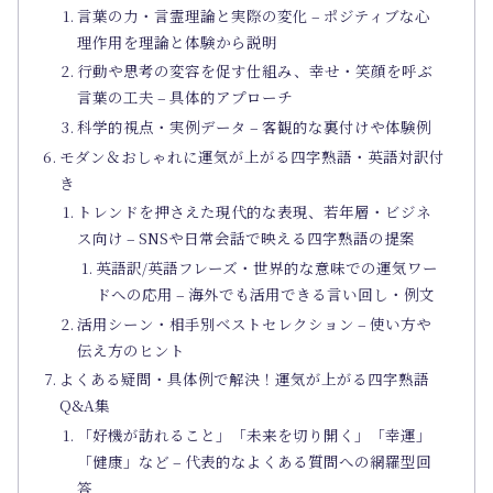
言葉の力・言霊理論と実際の変化 – ポジティブな心
理作用を理論と体験から説明
行動や思考の変容を促す仕組み、幸せ・笑顔を呼ぶ
言葉の工夫 – 具体的アプローチ
科学的視点・実例データ – 客観的な裏付けや体験例
モダン＆おしゃれに運気が上がる四字熟語・英語対訳付
き
トレンドを押さえた現代的な表現、若年層・ビジネ
ス向け – SNSや日常会話で映える四字熟語の提案
英語訳/英語フレーズ・世界的な意味での運気ワー
ドへの応用 – 海外でも活用できる言い回し・例文
活用シーン・相手別ベストセレクション – 使い方や
伝え方のヒント
よくある疑問・具体例で解決！運気が上がる四字熟語
Q&A集
「好機が訪れること」「未来を切り開く」「幸運」
「健康」など – 代表的なよくある質問への網羅型回
答