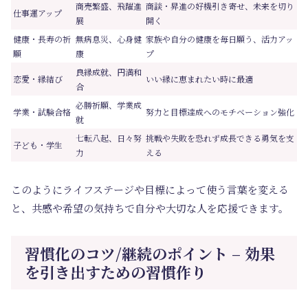
商売繁盛、飛躍進
商談・昇進の好機引き寄せ、未来を切り
仕事運アップ
展
開く
健康・長寿の祈
無病息災、心身健
家族や自分の健康を毎日願う、活力アッ
願
康
プ
良縁成就、円満和
恋愛・縁結び
いい縁に恵まれたい時に最適
合
必勝祈願、学業成
学業・試験合格
努力と目標達成へのモチベーション強化
就
七転八起、日々努
挑戦や失敗を恐れず成長できる勇気を支
子ども・学生
力
える
このようにライフステージや目標によって使う言葉を変える
と、共感や希望の気持ちで自分や大切な人を応援できます。
習慣化のコツ/継続のポイント – 効果
を引き出すための習慣作り