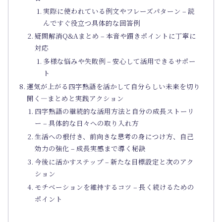
実際に使われている例文やフレーズパターン – 読
んですぐ役立つ具体的な回答例
疑問解消Q&Aまとめ – 本音や躓きポイントに丁寧に
対応
多様な悩みや失敗例 – 安心して活用できるサポー
ト
運気が上がる四字熟語を活かして自分らしい未来を切り
開く―まとめと実践アクション
四字熟語の継続的な活用方法と自分の成長ストーリ
ー – 具体的な日々への取り入れ方
生活への根付き、前向きな思考の身につけ方、自己
効力の強化 – 成長実感まで導く秘訣
今後に活かすステップ – 新たな目標設定と次のアク
ション
モチベーションを維持するコツ – 長く続けるための
ポイント