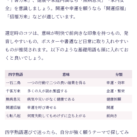
全」を意識しましょう。開運や幸運を願うなら「開運招福」
「招福万来」などが適しています。
選定時のコツは、意味が明快で前向きな印象を持つもの、発
音しやすいもの、ポスターや書道など日常に取り入れやすい
ものが推奨されます。以下のような基礎用語も頭に入れてお
くと良いでしょう。
四字熟語
意味
分類
一石二鳥
一つの行動で二つの良い結果を得る
幸運・効率
千客万来
多くの人が訪れ繁盛する
金運・繁栄
無病息災
病気や災いがなく健康である
健康祈願
開運招福
幸運を呼び寄せる
開運
七転八起
何度失敗してもめげずに立ち上がる
前向き
四字熟語選びで迷ったら、自分が強く願うテーマで探してみ