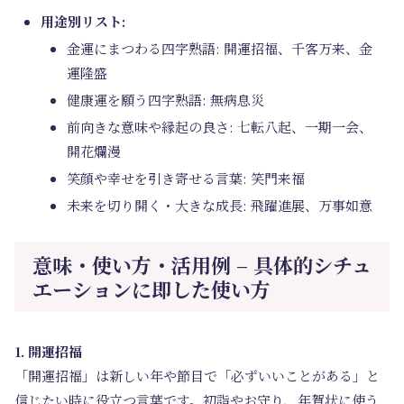
用途別リスト:
金運にまつわる四字熟語: 開運招福、千客万来、金
運隆盛
健康運を願う四字熟語: 無病息災
前向きな意味や縁起の良さ: 七転八起、一期一会、
開花爛漫
笑顔や幸せを引き寄せる言葉: 笑門来福
未来を切り開く・大きな成長: 飛躍進展、万事如意
意味・使い方・活用例 – 具体的シチュ
エーションに即した使い方
1. 開運招福
「開運招福」は新しい年や節目で「必ずいいことがある」と
信じたい時に役立つ言葉です。初詣やお守り、年賀状に使う