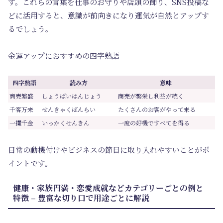
す。これらの言葉を仕事のお守りや店頭の飾り、SNS投稿な
どに活用すると、意識が前向きになり運気が自然とアップす
るでしょう。
金運アップにおすすめの四字熟語
四字熟語
読み方
意味
商売繁盛
しょうばいはんじょう
商売が繁栄し利益が続く
千客万来
せんきゃくばんらい
たくさんのお客がやって来る
一攫千金
いっかくせんきん
一度の好機ですべてを得る
日常の動機付けやビジネスの節目に取り入れやすいことがポ
イントです。
健康・家族円満・恋愛成就などカテゴリーごとの例と
特徴 – 豊富な切り口で用途ごとに解説