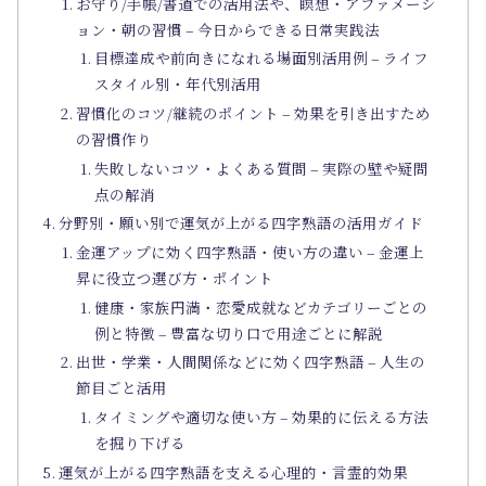
お守り/手帳/書道での活用法や、瞑想・アファメーシ
ョン・朝の習慣 – 今日からできる日常実践法
目標達成や前向きになれる場面別活用例 – ライフ
スタイル別・年代別活用
習慣化のコツ/継続のポイント – 効果を引き出すため
の習慣作り
失敗しないコツ・よくある質問 – 実際の壁や疑問
点の解消
分野別・願い別で運気が上がる四字熟語の活用ガイド
金運アップに効く四字熟語・使い方の違い – 金運上
昇に役立つ選び方・ポイント
健康・家族円満・恋愛成就などカテゴリーごとの
例と特徴 – 豊富な切り口で用途ごとに解説
出世・学業・人間関係などに効く四字熟語 – 人生の
節目ごと活用
タイミングや適切な使い方 – 効果的に伝える方法
を掘り下げる
運気が上がる四字熟語を支える心理的・言霊的効果