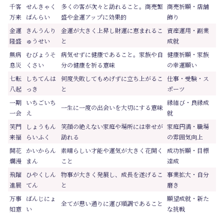
千客
せんきゃく
多くの客が次々と訪れること。商売繁
商売祈願・店舗
万来
ばんらい
盛や金運アップに効果的
飾り
金運
きんうんり
金運が大きく上昇し財運に恵まれるこ
資産運用・副業
隆盛
ゅうせい
と
成就
無病
むびょうそ
病気せずに健康であること。家族や自
健康祈願・家族
息災
くさい
分の健康を祈る意味
の幸運願い
七転
しちてんは
何度失敗してもめげずに立ち上がるこ
仕事・受験・ス
八起
っき
と
ポーツ
一期
いちごいち
縁結び・良縁成
一生に一度の出会いを大切にする意味
一会
え
就
笑門
しょうもん
笑顔の絶えない家庭や場所には幸せが
家庭円満・職場
来福
らいふく
訪れる
の雰囲気向上
開花
かいからん
素晴らしい才能や運気が大きく花開く
成功祈願・目標
爛漫
まん
こと
達成
飛躍
ひやくしん
物事が大きく発展し、成長を遂げるこ
事業拡大・自分
進展
てん
と
磨き
万事
ばんじにょ
願望成就・新た
全てが思い通りに運び順調であること
如意
い
な挑戦