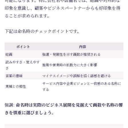
可能になります。特に会社名や店舗名では、総画や対外的な
印象を意識し、顧客やビジネスパートナーからも好印象を得
ることが求められます。
下記は命名時のチェックポイントです。
ポイント
内容
総画
強運・発展性を示す画数が推奨される
読みやすさ・覚えやす
施策や営業時の拡散力に大きく影響
さ
言葉の意味
マイナスイメージや誤解を招く語感を避ける
サービス内容や企業ビジョンと一致感のある名称に
業種との相性
する
強調:
命名時は実際のビジネス展開を見据えて画数や名称の響
きを慎重に選びましょう。