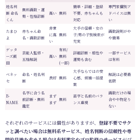
姓名判
簡単・詳細・登録
専門家個別ア
無料画数・運
断 命名
高い
無料
不要、赤ちゃんも
ドバイスは無
勢・性格診断
くん
対応
い
非常
大手の信頼・女の
たまひ
赤ちゃん命
画数説明がや
に高
無料
子/男の子別検索が
よ
名・画数診断
や簡易
い
充実
ゲッタ
有料/
芸能人監修・
詳細診断・相性や
一部サービス
ーズ飯
高い
無料
五格解説
運勢も含む
は有料
田
(一部)
大手ならではの安
ベネッ
命名・姓名判
解説は必要最
良好
無料
心感、候補一括提
セ
断
低限
案
名字に合う名
画数だけの場
B-
まず
苗字と名前のバラ
前診断・無料
無料
合やや物足り
NAME
まず
ンス重視
鑑定
ない
それぞれのサービスには個性がありますが、
登録不要でサク
ッと調べたい場合は無料系サービス、姓名判断の信頼性や専
門的見地を求める場合は有料鑑定やプロ監修のサービス
がぴ