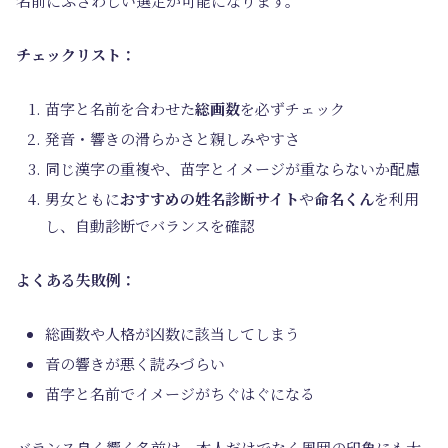
名前にふさわしい選定が可能になります。
チェックリスト：
苗字と名前を合わせた
総画数
を必ずチェック
発音・響きの滑らかさと親しみやすさ
同じ漢字の重複や、苗字とイメージが重ならないか配慮
男女ともに
おすすめの姓名診断サイト
や
命名くん
を利用
し、自動診断でバランスを確認
よくある失敗例：
総画数や人格が凶数に該当してしまう
音の響きが悪く読みづらい
苗字と名前でイメージがちぐはぐになる
バランス良く響く名前は、本人だけでなく周囲の印象にも大