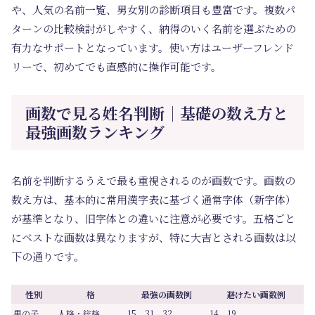
や、人気の名前一覧、男女別の診断項目も豊富です。複数パ
ターンの比較検討がしやすく、納得のいく名前を選ぶための
有力なサポートとなっています。使い方はユーザーフレンド
リーで、初めてでも直感的に操作可能です。
画数で見る姓名判断｜基礎の数え方と
最強画数ランキング
名前を判断するうえで最も重視されるのが画数です。画数の
数え方は、基本的に常用漢字表に基づく通常字体（新字体）
が基準となり、旧字体との違いに注意が必要です。五格ごと
にベストな画数は異なりますが、特に大吉とされる画数は以
下の通りです。
性別
格
最強の画数例
避けたい画数例
男の子
人格・総格
15、31、32
14、19