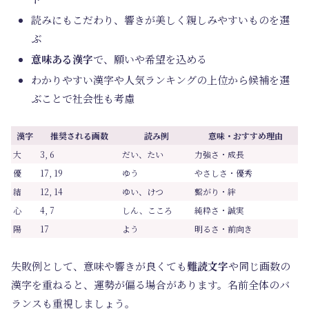
読みにもこだわり、響きが美しく親しみやすいものを選
ぶ
意味ある漢字
で、願いや希望を込める
わかりやすい漢字や人気ランキングの上位から候補を選
ぶことで社会性も考慮
漢字
推奨される画数
読み例
意味・おすすめ理由
大
3, 6
だい、たい
力強さ・成長
優
17, 19
ゆう
やさしさ・優秀
結
12, 14
ゆい、けつ
繋がり・絆
心
4, 7
しん、こころ
純粋さ・誠実
陽
17
よう
明るさ・前向き
失敗例として、意味や響きが良くても
難読文字
や同じ画数の
漢字を重ねると、運勢が偏る場合があります。名前全体のバ
ランスも重視しましょう。