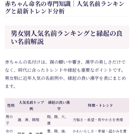
赤ちゃん命名の専門知識｜人気名前ランキン
グと最新トレンド分析
男女別人気名前ランキングと縁起の良
い名前解説
赤ちゃんの名付けは、親の願いや響き、漢字の美しさだけで
なく、時代に合ったトレンドや縁起も重要なポイントです。
男女別に近年人気の名前例や、縁起の良い漢字を表にまとめ
ます。
人気名前トップ
縁起の良い漢
性別
特徴・トレンド
例
字
男の
翔、陽、大、
蓮、湊、陽翔
力強さ・希望・爽やかさを表現
子
蓮
女の
愛、陽、結、
かわいらしさ・幸福・温かみを意
陽葵、凛、結愛