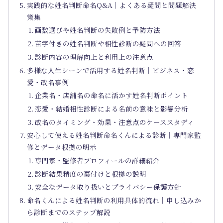
実践的な姓名判断命名Q&A｜よくある疑問と問題解決
策集
画数選びや姓名判断の失敗例と予防方法
苗字付きの姓名判断や相性診断の疑問への回答
診断内容の理解向上と利用上の注意点
多様な人生シーンで活用する姓名判断｜ビジネス・恋
愛・改名事例
企業名・店舗名の命名に活かす姓名判断ポイント
恋愛・結婚相性診断による名前の意味と影響分析
改名のタイミング・効果・注意点のケーススタディ
安心して使える姓名判断命名くんによる診断｜専門家監
修とデータ根拠の明示
専門家・監修者プロフィールの詳細紹介
診断結果精度の裏付けと根拠の説明
安全なデータ取り扱いとプライバシー保護方針
命名くんによる姓名判断の利用具体的流れ｜申し込みか
ら診断までのステップ解説