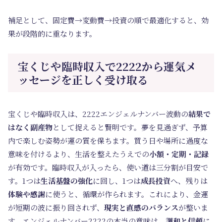
補足として、固定費→変動費→投資の順で最適化すると、効
果が段階的に重なります。
宝くじや臨時収入で2222から運気メ
ッセージを正しく受け取る
宝くじや臨時収入は、2222エンジェルナンバー波動の
結果で
はなく副産物
として捉えると賢明です。夢を見過ぎず、予算
内で楽しむ姿勢が運の質を保ちます。買う日や場所に過度な
意味を付けるより、生活を整えたうえでの
小額・定期・記録
が有効です。臨時収入が入ったら、使い道は三分割が目安で
す。1つは
生活基盤の強化
に回し、1つは
成長投資
へ、残りは
体験や感謝
に使うと、循環が作られます。これにより、金運
が短期の波に振り回されず、
現実と直感のバランス
が整いま
す。エンジェルナンバー2222の本当の意味は、
調和と信頼
に