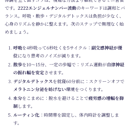
です。
2222エンジェルナンバー波動
のキーワードは調和とバ
ランス。呼吸・散歩・デジタルデトックスは負担が少なく、
心身のリズムを静かに整えます。次のステップで無理なく始
めましょう。
呼吸
を4秒吸って6秒吐くを5サイクル：
副交感神経が優
位
になり思考のノイズが減ります。
散歩
を10〜15分、一定の歩幅で：リズム運動が
自律神経
の振れ幅を安定
させます。
デジタルデトックス
を就寝60分前に：スクリーンオフで
メラトニン分泌を妨げない
環境をつくります。
水分
をこまめに：脱水を避けることで
疲労感の増幅を抑
制
します。
ルーティン化
：時間帯を固定し、体内時計を調整しま
す。