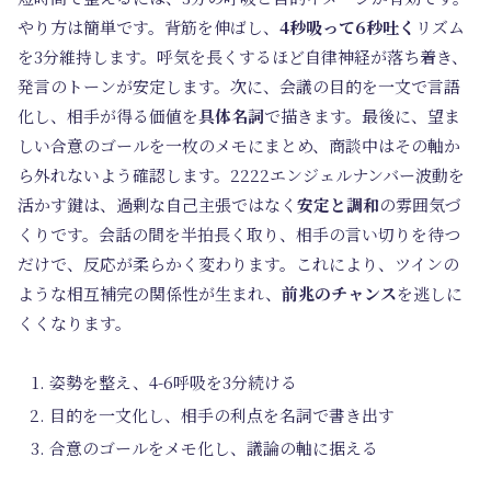
やり方は簡単です。背筋を伸ばし、
4秒吸って6秒吐く
リズム
を3分維持します。呼気を長くするほど自律神経が落ち着き、
発言のトーンが安定します。次に、会議の目的を一文で言語
化し、相手が得る価値を
具体名詞
で描きます。最後に、望ま
しい合意のゴールを一枚のメモにまとめ、商談中はその軸か
ら外れないよう確認します。2222エンジェルナンバー波動を
活かす鍵は、過剰な自己主張ではなく
安定と調和
の雰囲気づ
くりです。会話の間を半拍長く取り、相手の言い切りを待つ
だけで、反応が柔らかく変わります。これにより、ツインの
ような相互補完の関係性が生まれ、
前兆のチャンス
を逃しに
くくなります。
姿勢を整え、4-6呼吸を3分続ける
目的を一文化し、相手の利点を名詞で書き出す
合意のゴールをメモ化し、議論の軸に据える