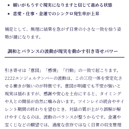
願いがもうすぐ現実になりますと信じて進める状態
恋愛・仕事・金運でのシンクロ発生率が上昇
補足として、無理に結果を急がず日常の小さな一致を拾う姿
勢が鍵になります。
調和とバランスの波動が現実を動かす引き寄せパワー
引き寄せは「意図」「感情」「行動」の一致で起こります。
2222エンジェルナンバーの波動は、この三位一体を安定化さ
せる働きが強いのが特徴です。意図が明確でも不安が強いと
現実は揺れますが、感謝や安心を土台にすると、タイミング
や人との関係が自然に噛み合います。ツインレイの統合やサイ
レント期間の終わりを望むとき、対話の質が上がり誤解が解
けやすくなるのは、波動のバランスが整うからです。金運や
宝くじなどの願望では、過度な依存ではなく日常の収支管理