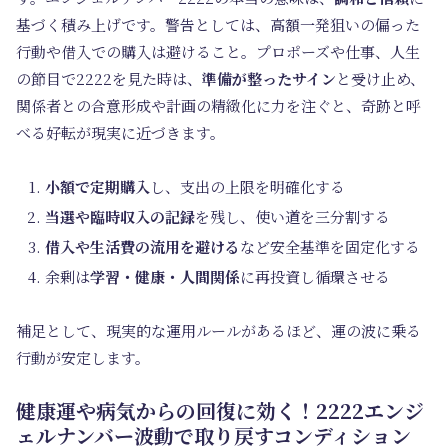
基づく積み上げです。警告としては、高額一発狙いの偏った
行動や借入での購入は避けること。プロポーズや仕事、人生
の節目で2222を見た時は、
準備が整ったサイン
と受け止め、
関係者との合意形成や計画の精緻化に力を注ぐと、奇跡と呼
べる好転が現実に近づきます。
小額で定期購入
し、支出の上限を明確化する
当選や臨時収入の記録
を残し、使い道を三分割する
借入や生活費の流用を避ける
など安全基準を固定化する
余剰は
学習・健康・人間関係
に再投資し循環させる
補足として、現実的な運用ルールがあるほど、運の波に乗る
行動が安定します。
健康運や病気からの回復に効く！2222エンジ
ェルナンバー波動で取り戻すコンディション