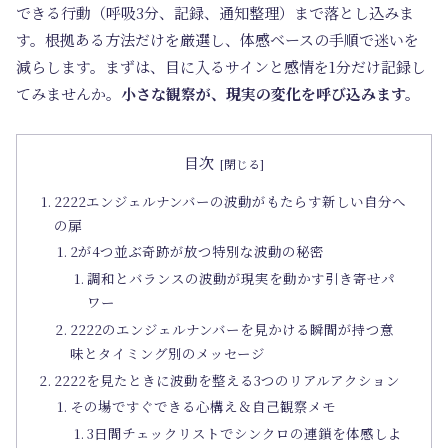
できる行動（呼吸3分、記録、通知整理）まで落とし込みま
す。根拠ある方法だけを厳選し、体感ベースの手順で迷いを
減らします。まずは、目に入るサインと感情を1分だけ記録し
てみませんか。
小さな観察が、現実の変化を呼び込みます。
目次
2222エンジェルナンバーの波動がもたらす新しい自分へ
の扉
2が4つ並ぶ奇跡が放つ特別な波動の秘密
調和とバランスの波動が現実を動かす引き寄せパ
ワー
2222のエンジェルナンバーを見かける瞬間が持つ意
味とタイミング別のメッセージ
2222を見たときに波動を整える3つのリアルアクション
その場ですぐできる心構え＆自己観察メモ
3日間チェックリストでシンクロの連鎖を体感しよ