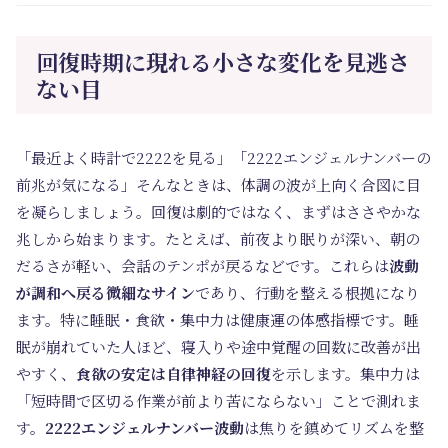
回復時期に現れる小さな変化を見逃さ
ない目
「最近よく時計で2222を見る」「2222エンジェルナンバーの
前兆が気になる」そんなときは、体調の波が上向く合図に目
を凝らしましょう。回復は劇的ではなく、まずはささやかな
兆しから始まります。たとえば、前夜より眠りが深い、朝の
だるさが軽い、会話のテンポが戻るなどです。これらは
波動
が調和へ戻る微細なサイン
であり、行動を整える根拠になり
ます。特に睡眠・食欲・集中力は健康運の体感指標です。睡
眠が崩れていた人ほど、寝入りや途中覚醒の回数に改善が出
やすく、
食欲の安定は自律神経の回復
を示します。集中力は
「短時間で区切る作業が前より苦にならない」ことで測れま
す。
2222エンジェルナンバー波動
は焦りを鎮めてリズムを整