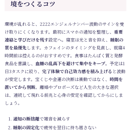
境をつくるコツ
環境が乱れると、2222エンジェルナンバー波動のサインを受
け取りにくくなります。最初にスマホの通知を整理し、
重要
連絡と学びだけを残す
設定へ。寝室は光と音を抑え、
睡眠の
質を最優先
します。カフェインのタイミングを見直し、就寝4
時間前は控えるのがおすすめです。食事はたんぱく質と発酵
食品を意識し、
血糖の乱高下を避けて集中をキープ
。予定は1
日3タスクに絞り、
完了体験で自己効力感を積み上げる
と波動
が安定します。宝くじや金運の決断は衝動ではなく、
時間を
置いてから判断
。離婚やプロポーズなど人生の大きな選択
は、連続して現れる前兆と心身の安定を確認してからにしま
しょう。
通知の断捨離
で雑音を減らす
睡眠の固定化
で疲労を翌日に持ち越さない