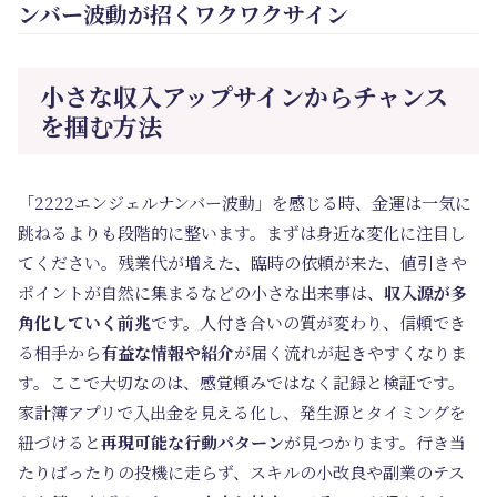
ンバー波動が招くワクワクサイン
小さな収入アップサインからチャンス
を掴む方法
「2222エンジェルナンバー波動」を感じる時、金運は一気に
跳ねるよりも段階的に整います。まずは身近な変化に注目し
てください。残業代が増えた、臨時の依頼が来た、値引きや
ポイントが自然に集まるなどの小さな出来事は、
収入源が多
角化していく前兆
です。人付き合いの質が変わり、信頼でき
る相手から
有益な情報や紹介
が届く流れが起きやすくなりま
す。ここで大切なのは、感覚頼みではなく記録と検証です。
家計簿アプリで入出金を見える化し、発生源とタイミングを
紐づけると
再現可能な行動パターン
が見つかります。行き当
たりばったりの投機に走らず、スキルの小改良や副業のテス