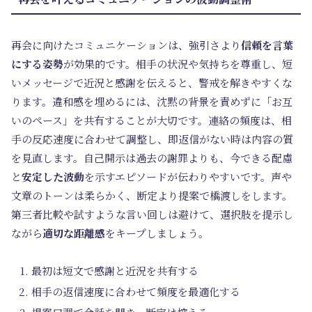
再会に向けたコミュニケーションは、強引さより
信頼を言葉
にする姿勢
が効果的です。相手の状況や気持ちを尊重し、短
いメッセージで近況と感謝を伝えると、警戒を解きやすくな
ります。違和感を埋めるには、沈黙の背景を責めずに「お互
いのペース」を共有することが大切です。連絡の頻度は、相
手の反応速度に合わせて調整し、即返信がない時は内容の質
を見直します。自己開示は過去の謝罪よりも、今できる配慮
と
安定した波動
を示すエピソードが伝わりやすいです。声や
文章のトーンは柔らかく、断定より提案で橋渡しをします。
第三者比較や試すような言い回しは避けて、選択肢を提示し
ながら
適切な距離感
をキープしましょう。
最初は短文で感謝と近況を共有する
相手の返信速度に合わせて頻度を最適化する