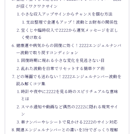
が招くワクワクサイン
小さな収入アップサインからチャンスを掴む方法
支出整理で金運もアップ！波動とお財布の関係性
宝くじや臨時収入で2222から運気メッセージを正し
く受け取る
健康運や病気からの回復に効く！2222エンジェルナンバ
ー波動で取り戻すコンディション
回復時期に現れる小さな変化を見逃さない目
乱れた波動を日常でリセットする簡単ケア術
どの場面でも迷わない！2222エンジェルナンバー波動を
読み解くコツ集
時計や夜中に2222を見る時のスピリチュアルな意味
とは
スマホ通知や動画など偶然の2222に隠れる現実サイ
ン
車ナンバーやレシートで見かける2222のサイン対応
関連エンジェルナンバーとの違いを3分でざっくり理解