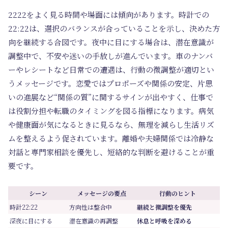
2222をよく見る時間や場面には傾向があります。時計での
22:22は、選択のバランスが合っていることを示し、決めた方
向を継続する合図です。夜中に目にする場合は、潜在意識が
調整中で、不安や迷いの手放しが進んでいます。車のナンバ
ーやレシートなど日常での遭遇は、行動の微調整が適切とい
うメッセージです。恋愛ではプロポーズや関係の安定、片思
いの進展など“関係の質”に関するサインが出やすく、仕事で
は役割分担や転職のタイミングを図る指標になります。病気
や健康面が気になるときに見るなら、無理を減らし生活リズ
ムを整えるよう促されています。離婚や夫婦関係では冷静な
対話と専門家相談を優先し、短絡的な判断を避けることが重
要です。
シーン
メッセージの要点
行動のヒント
時計22:22
方向性は整合中
継続と微調整を優先
深夜に目にする
潜在意識の再調整
休息と呼吸を深める