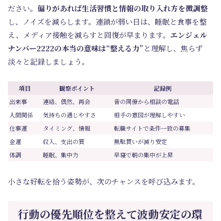
ださい。
偏りがあれば生活習慣と情報の取り入れ方を微調整
し、ノイズを減らします。連鎖が弱い日は、睡眠と食事を整
え、メディア接触を減らすと回復が早まります。
エンジェル
ナンバー2222の本当の意味は“整える力”
と理解し、焦らず
淡々と記録しましょう。
項目
観察ポイント
記録例
出来事
連絡、偶然、再会
昔の同僚から相談の電話
人間関係
気持ちの通じやすさ
相手の意図が理解しやすい
仕事運
タイミング、情報
転職サイトで条件一致の募集
金運
収入、支出の質
無駄買いが減り安定
体調
睡眠、集中力
早寝で朝の集中が上昇
小さな好転を拾う姿勢が、次のチャンスを呼び込みます。
行動の優先順位を整えて波動安定の環