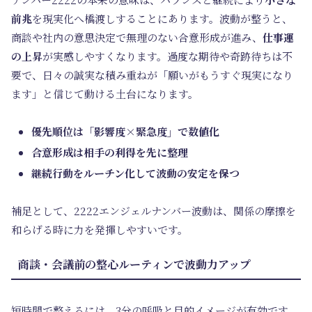
前兆
を現実化へ橋渡しすることにあります。波動が整うと、
商談や社内の意思決定で無理のない合意形成が進み、
仕事運
の上昇
が実感しやすくなります。過度な期待や奇跡待ちは不
要で、日々の誠実な積み重ねが「願いがもうすぐ現実になり
ます」と信じて動ける土台になります。
優先順位は「影響度×緊急度」で数値化
合意形成は相手の利得を先に整理
継続行動をルーチン化して波動の安定を保つ
補足として、2222エンジェルナンバー波動は、関係の摩擦を
和らげる時に力を発揮しやすいです。
商談・会議前の整心ルーティンで波動力アップ
短時間で整えるには、3分の呼吸と目的イメージが有効です。