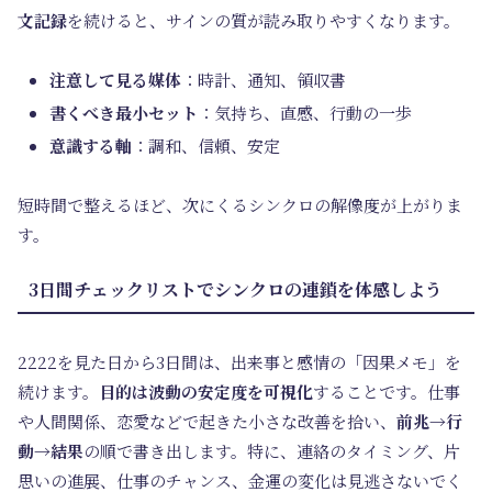
文記録
を続けると、サインの質が読み取りやすくなります。
注意して見る媒体
：時計、通知、領収書
書くべき最小セット
：気持ち、直感、行動の一歩
意識する軸
：調和、信頼、安定
短時間で整えるほど、次にくるシンクロの解像度が上がりま
す。
3日間チェックリストでシンクロの連鎖を体感しよう
2222を見た日から3日間は、出来事と感情の「因果メモ」を
続けます。
目的は波動の安定度を可視化
することです。仕事
や人間関係、恋愛などで起きた小さな改善を拾い、
前兆→行
動→結果
の順で書き出します。特に、連絡のタイミング、片
思いの進展、仕事のチャンス、金運の変化は見逃さないでく