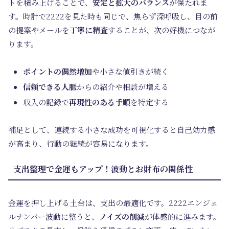
トを積み上げることで、
安定と拡大のバランス
が保たれま
す。時計で2222を見た時も同じで、焦らず深呼吸し、目の前
の提案やメールを
丁寧に精査
することが、次の好機につなが
ります。
ポイントの偶然増加
や小さな値引きが続く
信頼できる人脈
からの紹介や相談が増える
収入の記録で
再現性のある手順
を特定する
補足として、連続する小さな成功を可視化すると自己効力感
が高まり、行動の継続が容易になります。
支出整理で金運もアップ！波動とお財布の関係性
金運を押し上げる土台は、支出の最適化です。2222エンジェ
ルナンバー波動に整うと、
ノイズの削減
が体感的に進みます。