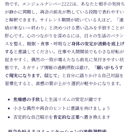
効です。エンジェルナンバー2222は、あなたと相手の気持ち
が静かに同期し、再会の前兆が熟している段階で表れやすい
と解釈できます。サイレント期間が続いている人ほど、「連
絡が来ない＝終わり」と決めつける思い込みを手放すことが
肝心です。心のつながりを深めるには、日々の生活のバラン
スを整え、睡眠・食事・呼吸など
身体の安定が波動を底上げ
する
と意識してください。仕事や人間関係でも小さな好転が
起きやすく、偶然の一致が増えたなら前兆に気付きやすい状
態です。ネガティブ情報の過剰摂取は避け、
「願いがもうす
ぐ現実になります、信じて」
と自分に語りかける自己対話を
習慣化すると、直感の質が上がり選択が軽やかになります。
焦燥感の手放し
と生活リズムの安定が鍵です
小さな偶然や再会のヒントに意識を向けましょう
否定的な自己暗示を
肯定的な言葉
へ置き換えます
再会を叶えるコミュニケーションの波動調整術