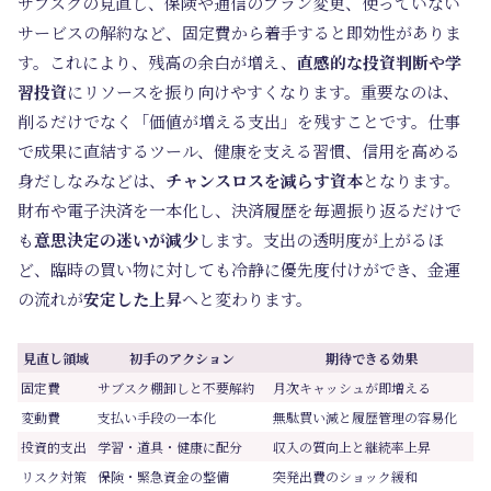
サブスクの見直し、保険や通信のプラン変更、使っていない
サービスの解約など、固定費から着手すると即効性がありま
す。これにより、残高の余白が増え、
直感的な投資判断や学
習投資
にリソースを振り向けやすくなります。重要なのは、
削るだけでなく「価値が増える支出」を残すことです。仕事
で成果に直結するツール、健康を支える習慣、信用を高める
身だしなみなどは、
チャンスロスを減らす資本
となります。
財布や電子決済を一本化し、決済履歴を毎週振り返るだけで
も
意思決定の迷いが減少
します。支出の透明度が上がるほ
ど、臨時の買い物に対しても冷静に優先度付けができ、金運
の流れが
安定した上昇
へと変わります。
見直し領域
初手のアクション
期待できる効果
固定費
サブスク棚卸しと不要解約
月次キャッシュが即増える
変動費
支払い手段の一本化
無駄買い減と履歴管理の容易化
投資的支出
学習・道具・健康に配分
収入の質向上と継続率上昇
リスク対策
保険・緊急資金の整備
突発出費のショック緩和