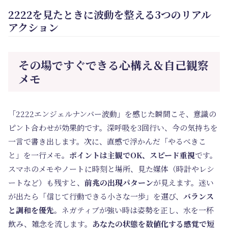
2222を見たときに波動を整える3つのリアル
アクション
その場ですぐできる心構え＆自己観察
メモ
「2222エンジェルナンバー波動」を感じた瞬間こそ、意識の
ピント合わせが効果的です。深呼吸を3回行い、今の気持ちを
一言で書き出します。次に、直感で浮かんだ「やるべきこ
と」を一行メモ。
ポイントは主観でOK、スピード重視
です。
スマホのメモやノートに時刻と場所、見た媒体（時計やレシ
ートなど）も残すと、
前兆の出現パターン
が見えます。迷い
が出たら「信じて行動できる小さな一歩」を選び、
バランス
と調和を優先
。ネガティブが強い時は姿勢を正し、水を一杯
飲み、雑念を流します。
あなたの状態を数値化する感覚で短