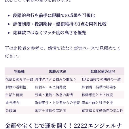
段階的移行を前提に現職での成果を可視化
評価制度・役割期待・健康維持の3点を同列比較
応募数ではなくマッチ度の高さを優先
下の比較表を参考に、感情ではなく事実ベースで見極めてく
ださい。
判断軸
現職の状況
転職候補の状況
役割と強みの一致
具体タスクと強みの重なり
JDと面接での期待の一致
評価の透明性
評価ルールと納得度
評価者・指標の明確さ
生活と健康
残業・通勤・休息の実情
稼働想定とケア制度
成長機会
新規案件・上位者からの学習
育成計画と移行支援
金銭面
固定＋変動の安定性
総支給と変動条件の妥当性
金運や宝くじで運を開く！2222エンジェルナ