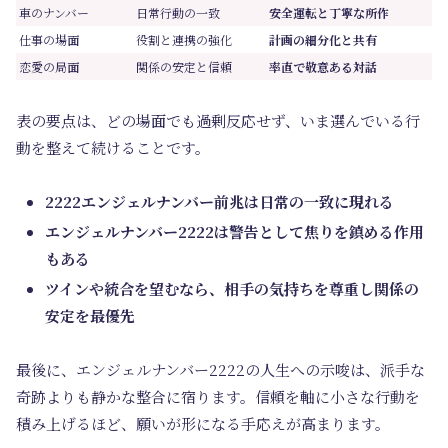
車のナンバー
日常行動の一致
安全運転と丁寧な所作
仕事の場面
役割と連携の強化
計画の細分化と共有
恋愛の局面
関係の安定と信頼
率直で敬意ある対話
表の要点は、どの場面でも過剰反応せず、いま選んでいる行
動を整えて続けることです。
2222エンジェルナンバー前兆は日常の一致に現れる
エンジェルナンバー2222は警告として焦りを鎮める作用
もある
ツインや統合を望むなら、相手の気持ちを尊重し関係の
安定を最優先
最後に、エンジェルナンバー2222の人生への示唆は、派手な
奇跡よりも静かな整合に宿ります。信頼を軸に小さな行動を
積み上げるほど、願いが形になる手応えが高まります。