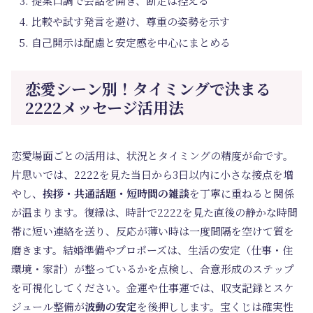
提案口調で会話を開き、断定は控える
比較や試す発言を避け、尊重の姿勢を示す
自己開示は配慮と安定感を中心にまとめる
恋愛シーン別！タイミングで決まる
2222メッセージ活用法
恋愛場面ごとの活用は、状況とタイミングの精度が命です。
片思いでは、2222を見た当日から3日以内に小さな接点を増
やし、
挨拶・共通話題・短時間の雑談
を丁寧に重ねると関係
が温まります。復縁は、時計で2222を見た直後の静かな時間
帯に短い連絡を送り、反応が薄い時は一度間隔を空けて質を
磨きます。結婚準備やプロポーズは、生活の安定（仕事・住
環境・家計）が整っているかを点検し、合意形成のステップ
を可視化してください。金運や仕事運では、収支記録とスケ
ジュール整備が
波動の安定
を後押しします。宝くじは確実性