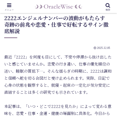
メニュー
検索
2222エンジェルナンバーの波動がもたらす
奇跡の前兆や恋愛・仕事で好転するサイン徹
底解説
2025.12.05
最近「2222」を何度も目にして、不安や停滞から抜け出した
いと感じていませんか。恋愛の行き違い、仕事の優先順位の
迷い、睡眠の質低下…。そんな揺らぎの時期に、2222は調和
と信頼へ舵を切る合図だと受け止められます。実際、日記で
心身の状態を観察すると、就寝・起床の一定化が気分安定に
直結することは多くの研究でも示されています。
本記事は、「いつ・どこで2222を見たか」によって変わる意
味を、恋愛・仕事・金運・健康の場面別に具体化。今日から