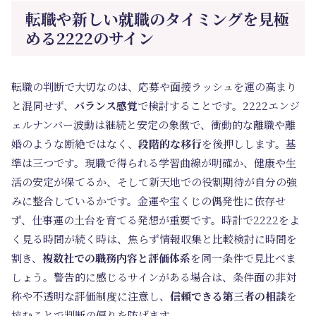
転職や新しい就職のタイミングを見極
める2222のサイン
転職の判断で大切なのは、応募や面接ラッシュを運の高まり
と混同せず、
バランス感覚
で検討することです。2222エンジ
ェルナンバー波動は継続と安定の象徴で、衝動的な離職や離
婚のような断絶ではなく、
段階的な移行
を後押しします。基
準は三つです。現職で得られる学習曲線が明確か、健康や生
活の安定が保てるか、そして新天地での役割期待が自分の強
みに整合しているかです。金運や宝くじの偶発性に依存せ
ず、仕事運の土台を育てる発想が重要です。時計で2222をよ
く見る時間が続く時は、焦らず情報収集と比較検討に時間を
割き、
複数社での職務内容と評価体系
を同一条件で見比べま
しょう。警告的に感じるサインがある場合は、条件面の非対
称や不透明な評価制度に注意し、
信頼できる第三者の相談
を
挟むことで判断の偏りを防げます。