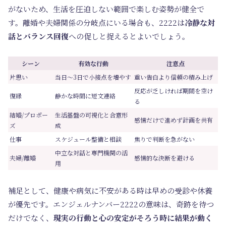
がないため、生活を圧迫しない範囲で楽しむ姿勢が健全で
す。離婚や夫婦関係の分岐点にいる場合も、2222は
冷静な対
話とバランス回復
への促しと捉えるとよいでしょう。
シーン
有効な行動
注意点
片思い
当日〜3日で小接点を増やす
重い告白より信頼の積み上げ
反応が乏しければ期間を空け
復縁
静かな時間に短文連絡
る
結婚/プロポー
生活基盤の可視化と合意形
感情だけで進めず計画を共有
ズ
成
仕事
スケジュール整備と相談
焦りで判断を急がない
中立な対話と専門機関の活
夫婦/離婚
感情的な決断を避ける
用
補足として、健康や病気に不安がある時は早めの受診や休養
が優先です。エンジェルナンバー2222の意味は、奇跡を待つ
だけでなく、
現実の行動と心の安定がそろう時に結果が動く