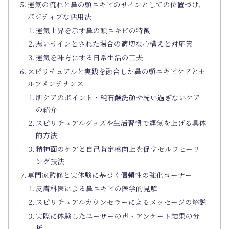
運気の流れと鼻の頭ニキビのサインとしての位置づけ、
ポジティブな活用法
運気上昇を示す鼻の頭ニキビの特徴
悪いサインとされた場合の適切な心構えと対応策
運気を味方にする日常生活の工夫
スピリチュアルと実践を融合した鼻の頭ニキビケアとセ
ルフメンテナンス
肌ケアのポイント・純石鹸洗顔や洗い過ぎないケア
の紹介
スピリチュアルグッズや生活習慣で運気を上げる具体
的方法
精神面のケアと自己肯定感向上を促すセルフヒーリ
ング技法
専門家監修と実体験に基づく信頼性の強化コーナー
皮膚科医による鼻ニキビの医学的見解
スピリチュアルカウンセラーによるメッセージの解説
実際に体験したユーザーの声・アンケート結果の分
析