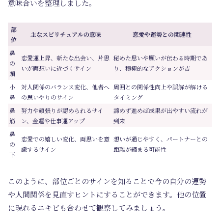
意味合いを整理しました。
部
主なスピリチュアルの意味
恋愛や運勢との関連性
位
鼻
恋愛運上昇、新たな出会い、片思
秘めた思いや願いが伝わる時期であ
の
いが両想いに近づくサイン
り、積極的なアクションが吉
頭
小
対人関係のバランス変化、他者へ
周囲との関係性向上や誤解が解ける
鼻
の思いやりのサイン
タイミング
鼻
努力や頑張りが認められるサイ
諦めず進めば成果が出やすい流れが
筋
ン、金運や仕事運アップ
到来
鼻
恋愛での嬉しい変化、両思いを意
想いが通じやすく、パートナーとの
の
識するサイン
距離が縮まる可能性
下
このように、部位ごとのサインを知ることで今の自分の運勢
や人間関係を見直すヒントにすることができます。他の位置
に現れるニキビも合わせて観察してみましょう。