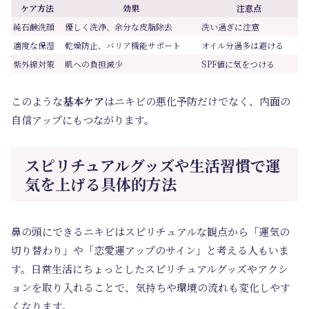
ケア方法
効果
注意点
純石鹸洗顔
優しく洗浄、余分な皮脂除去
洗い過ぎに注意
適度な保湿
乾燥防止、バリア機能サポート
オイル分過多は避ける
紫外線対策
肌への負担減少
SPF値に気をつける
このような
基本ケア
はニキビの悪化予防だけでなく、内面の
自信アップにもつながります。
スピリチュアルグッズや生活習慣で運
気を上げる具体的方法
鼻の頭にできるニキビはスピリチュアルな観点から「運気の
切り替わり」や「恋愛運アップのサイン」と考える人もいま
す。日常生活にちょっとしたスピリチュアルグッズやアクシ
ョンを取り入れることで、気持ちや環境の流れも変化しやす
くなります。