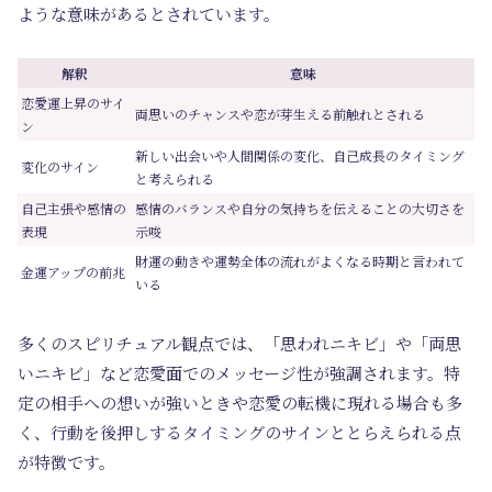
ような意味があるとされています。
解釈
意味
恋愛運上昇のサイ
両思いのチャンスや恋が芽生える前触れとされる
ン
新しい出会いや人間関係の変化、自己成長のタイミング
変化のサイン
と考えられる
自己主張や感情の
感情のバランスや自分の気持ちを伝えることの大切さを
表現
示唆
財運の動きや運勢全体の流れがよくなる時期と言われて
金運アップの前兆
いる
多くのスピリチュアル観点では、「思われニキビ」や「両思
いニキビ」など恋愛面でのメッセージ性が強調されます。特
定の相手への想いが強いときや恋愛の転機に現れる場合も多
く、行動を後押しするタイミングのサインととらえられる点
が特徴です。