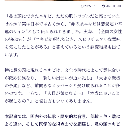
2025.07.31
2025.09.30
「鼻の頭にできたニキビ、ただの肌トラブルだと感じていま
せんか？実は日本では古くから、“鼻の頭ニキビは恋愛運や幸
運のサイン”として伝えられてきました。実際、【全国の女性
の約60％】が『ニキビが現れたとき、スピリチュアルな意味
を気にしたことがある』と答えているという調査結果も出て
います。
特に鼻の頭に現れるニキビは、文化や時代によって意味合い
が微妙に異なり、「新しい出会いが近い兆し」「大きな転機
の予兆」など、前向きなメッセージと受け取られることが多
いのです。一方で、『人目が気になる…』『本当に良いこと
が起こるの？』と悩む方も少なくありません。
本記事では、国内外の伝承・歴史的な背景、部位・色・数に
よる違い、そして医学的な視点までを網羅し、鼻の頭ニキビ