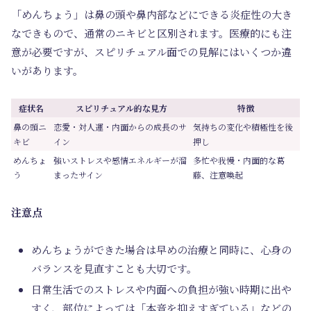
「めんちょう」は鼻の頭や鼻内部などにできる炎症性の大き
なできもので、通常のニキビと区別されます。医療的にも注
意が必要ですが、スピリチュアル面での見解にはいくつか違
いがあります。
症状名
スピリチュアル的な見方
特徴
鼻の頭ニ
恋愛・対人運・内面からの成長のサ
気持ちの変化や積極性を後
キビ
イン
押し
めんちょ
強いストレスや感情エネルギーが溜
多忙や我慢・内面的な葛
う
まったサイン
藤、注意喚起
注意点
めんちょうができた場合は早めの治療と同時に、心身の
バランスを見直すことも大切です。
日常生活でのストレスや内面への負担が強い時期に出や
すく、部位によっては「本音を抑えすぎている」などの