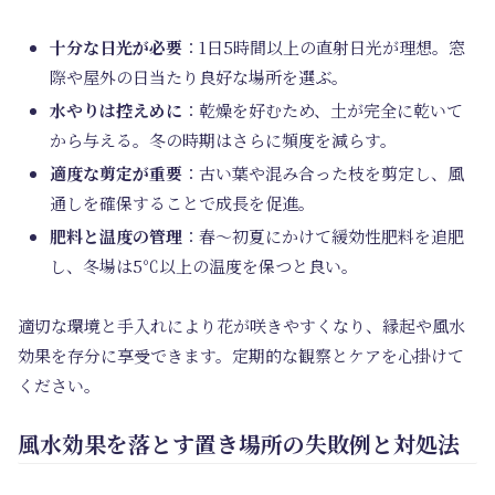
十分な日光が必要
：1日5時間以上の直射日光が理想。窓
際や屋外の日当たり良好な場所を選ぶ。
水やりは控えめに
：乾燥を好むため、土が完全に乾いて
から与える。冬の時期はさらに頻度を減らす。
適度な剪定が重要
：古い葉や混み合った枝を剪定し、風
通しを確保することで成長を促進。
肥料と温度の管理
：春～初夏にかけて緩効性肥料を追肥
し、冬場は5℃以上の温度を保つと良い。
適切な環境と手入れにより花が咲きやすくなり、縁起や風水
効果を存分に享受できます。定期的な観察とケアを心掛けて
ください。
風水効果を落とす置き場所の失敗例と対処法