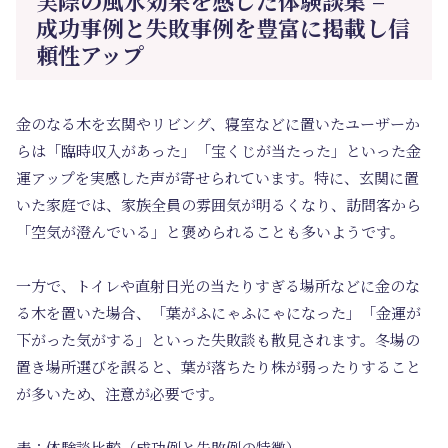
実際の風水効果を感じた体験談集 –
成功事例と失敗事例を豊富に掲載し信
頼性アップ
金のなる木を玄関やリビング、寝室などに置いたユーザーか
らは「臨時収入があった」「宝くじが当たった」といった金
運アップを実感した声が寄せられています。特に、玄関に置
いた家庭では、家族全員の雰囲気が明るくなり、訪問客から
「空気が澄んでいる」と褒められることも多いようです。
一方で、トイレや直射日光の当たりすぎる場所などに金のな
る木を置いた場合、「葉がふにゃふにゃになった」「金運が
下がった気がする」といった失敗談も散見されます。冬場の
置き場所選びを誤ると、葉が落ちたり株が弱ったりすること
が多いため、注意が必要です。
表：体験談比較（成功例と失敗例の特徴）