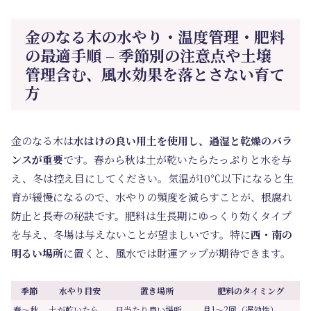
金のなる木の水やり・温度管理・肥料
の最適手順 – 季節別の注意点や土壌
管理含む、風水効果を落とさない育て
方
金のなる木は
水はけの良い用土を使用し、過湿と乾燥のバラ
ンスが重要
です。春から秋は土が乾いたらたっぷりと水を与
え、冬は控え目にしてください。気温が10℃以下になると生
育が緩慢になるので、水やりの頻度を減らすことが、根腐れ
防止と長寿の秘訣です。肥料は生長期にゆっくり効くタイプ
を与え、冬場は与えないことが望ましいです。特に
西・南の
明るい場所
に置くと、風水では財運アップが期待できます。
季節
水やり目安
置き場所
肥料のタイミング
春〜秋
土が乾いたら
日当たり良い場所
月1〜2回（遅効性）