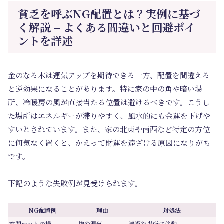
貧乏を呼ぶNG配置とは？実例に基づ
く解説 – よくある間違いと回避ポイ
ントを詳述
金のなる木は運気アップを期待できる一方、配置を間違える
と逆効果になることがあります。特に家の中の角や暗い場
所、冷暖房の風が直接当たる位置は避けるべきです。こうし
た場所はエネルギーが滞りやすく、風水的にも金運を下げや
すいとされています。また、家の北東や南西など特定の方位
に何気なく置くと、かえって財運を遠ざける原因になりがち
です。
下記のような失敗例が見受けられます。
NG配置例
理由
対処法
玄関マットの横
埃や湿気
清潔な場所に移動