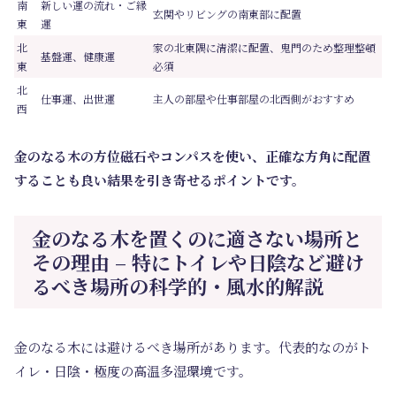
南
新しい運の流れ・ご縁
玄関やリビングの南東部に配置
東
運
北
家の北東隅に清潔に配置、鬼門のため整理整頓
基盤運、健康運
東
必須
北
仕事運、出世運
主人の部屋や仕事部屋の北西側がおすすめ
西
金のなる木の方位磁石やコンパスを使い、正確な方角に配置
することも良い結果を引き寄せるポイントです。
金のなる木を置くのに適さない場所と
その理由 – 特にトイレや日陰など避け
るべき場所の科学的・風水的解説
金のなる木には避けるべき場所があります。代表的なのがト
イレ・日陰・極度の高温多湿環境です。