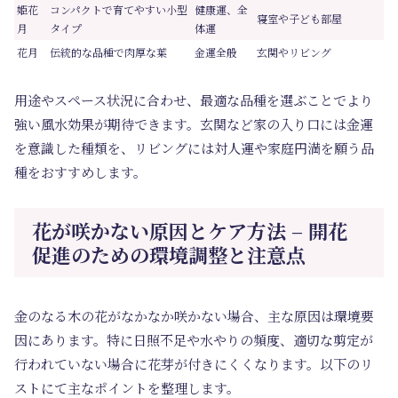
姫花
コンパクトで育てやすい小型
健康運、全
寝室や子ども部屋
月
タイプ
体運
花月
伝統的な品種で肉厚な葉
金運全般
玄関やリビング
用途やスペース状況に合わせ、最適な品種を選ぶことでより
強い風水効果が期待できます。玄関など家の入り口には金運
を意識した種類を、リビングには対人運や家庭円満を願う品
種をおすすめします。
花が咲かない原因とケア方法 – 開花
促進のための環境調整と注意点
金のなる木の花がなかなか咲かない場合、主な原因は環境要
因にあります。特に日照不足や水やりの頻度、適切な剪定が
行われていない場合に花芽が付きにくくなります。以下のリ
ストにて主なポイントを整理します。