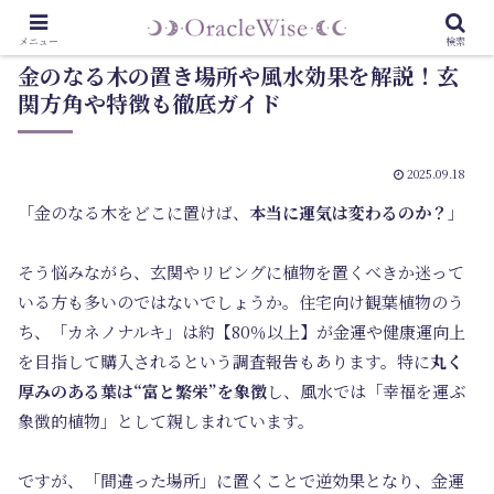
メニュー
検索
金のなる木の置き場所や風水効果を解説！玄
関方角や特徴も徹底ガイド
2025.09.18
「金のなる木をどこに置けば、
本当に運気は変わるのか？
」
そう悩みながら、玄関やリビングに植物を置くべきか迷って
いる方も多いのではないでしょうか。住宅向け観葉植物のう
ち、「カネノナルキ」は約【80％以上】が金運や健康運向上
を目指して購入されるという調査報告もあります。特に
丸く
厚みのある葉は“富と繁栄”を象徴
し、風水では「幸福を運ぶ
象徴的植物」として親しまれています。
ですが、「間違った場所」に置くことで逆効果となり、金運