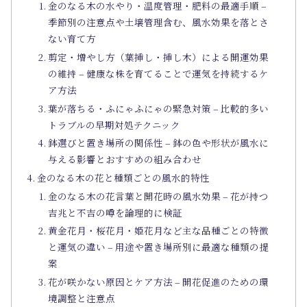
金のなる木の水やり・温度管理・肥料の最適手順 –
季節別の注意点や土壌管理含む、風水効果を落とさ
ない育て方
剪定・増やし方（葉挿し・挿し木）による開運効果
の維持 – 健康な株を育てることで運気を持続するケ
ア方法
葉が落ちる・ふにゃふにゃの緊急対策 – 比較的多い
トラブルの早期対処テクニック
鉢選びと置き場所の関係性 – 鉢の色や形状が風水に
与える影響とおすすめの組み合わせ
金のなる木の花と種類ごとの風水的特性
金のなる木の花言葉と開花時の風水効果 – 花が持つ
吉兆と不吉の噂を論理的に検証
黄金花月・桜花月・姫花月など主な品種ごとの特徴
と運気の違い – 用途や置き場所別に最適な種類の提
案
花が咲かない原因とケア方法 – 開花促進のための環
境調整と注意点