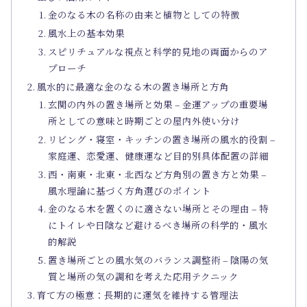
金のなる木の名称の由来と植物としての特徴
風水上の基本効果
スピリチュアルな視点と科学的見地の両面からのア
プローチ
風水的に最適な金のなる木の置き場所と方角
玄関の内外の置き場所と効果 – 金運アップの重要場
所としての意味と時期ごとの屋内外使い分け
リビング・寝室・キッチンの置き場所の風水的役割 –
家庭運、恋愛運、健康運など目的別具体配置の詳細
西・南東・北東・北西など方角別の置き方と効果 –
風水理論に基づく方角選びのポイント
金のなる木を置くのに適さない場所とその理由 – 特
にトイレや日陰など避けるべき場所の科学的・風水
的解説
置き場所ごとの風水気のバランス調整術 – 陰陽の気
質と場所の気の調和を考えた応用テクニック
育て方の極意：長期的に運気を維持する管理法