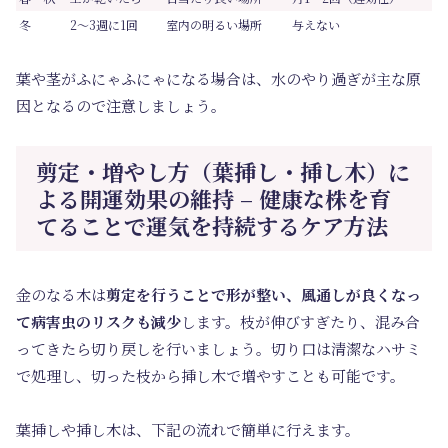
冬
2〜3週に1回
室内の明るい場所
与えない
葉や茎がふにゃふにゃになる場合は、水のやり過ぎが主な原
因となるので注意しましょう。
剪定・増やし方（葉挿し・挿し木）に
よる開運効果の維持 – 健康な株を育
てることで運気を持続するケア方法
金のなる木は
剪定を行うことで形が整い、風通しが良くなっ
て病害虫のリスクも減少
します。枝が伸びすぎたり、混み合
ってきたら切り戻しを行いましょう。切り口は清潔なハサミ
で処理し、切った枝から挿し木で増やすことも可能です。
葉挿しや挿し木は、下記の流れで簡単に行えます。