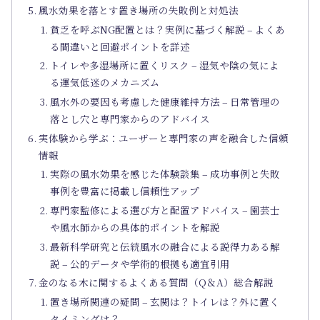
風水効果を落とす置き場所の失敗例と対処法
貧乏を呼ぶNG配置とは？実例に基づく解説 – よくあ
る間違いと回避ポイントを詳述
トイレや多湿場所に置くリスク – 湿気や陰の気によ
る運気低迷のメカニズム
風水外の要因も考慮した健康維持方法 – 日常管理の
落とし穴と専門家からのアドバイス
実体験から学ぶ：ユーザーと専門家の声を融合した信頼
情報
実際の風水効果を感じた体験談集 – 成功事例と失敗
事例を豊富に掲載し信頼性アップ
専門家監修による選び方と配置アドバイス – 園芸士
や風水師からの具体的ポイントを解説
最新科学研究と伝統風水の融合による説得力ある解
説 – 公的データや学術的根拠も適宜引用
金のなる木に関するよくある質問（Q＆A）総合解説
置き場所関連の疑問 – 玄関は？トイレは？外に置く
タイミングは？