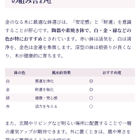
の組み合わせ
金のなる木に最適な鉢選びは、「安定感」と「財運」を意識
することが肝心です。
陶器や素焼き鉢で、白・金・緑などの
色が特におすすめ
とされています。赤い鉢は活気を、白は清
浄を、金色は金運を象徴します。深型の鉢は根張りが良くな
り、木が健康的に育ちます。
鉢の色
風水的効果
おすすめ度
白
悪運を浄化
◎
金
財運を強化
◎
緑
健康・安心感
○
赤
活力を与える
○
また、玄関やリビングなど明るい場所に配置することで一層
の運気アップが期待できます。外に置くときは、風や寒さを
避けて管理することが大切です。