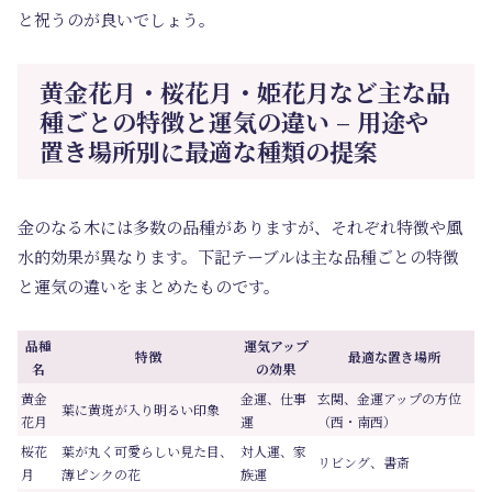
と祝うのが良いでしょう。
黄金花月・桜花月・姫花月など主な品
種ごとの特徴と運気の違い – 用途や
置き場所別に最適な種類の提案
金のなる木には多数の品種がありますが、それぞれ特徴や風
水的効果が異なります。下記テーブルは主な品種ごとの特徴
と運気の違いをまとめたものです。
品種
運気アップ
特徴
最適な置き場所
名
の効果
黄金
金運、仕事
玄関、金運アップの方位
葉に黄斑が入り明るい印象
花月
運
（西・南西）
桜花
葉が丸く可愛らしい見た目、
対人運、家
リビング、書斎
月
薄ピンクの花
族運