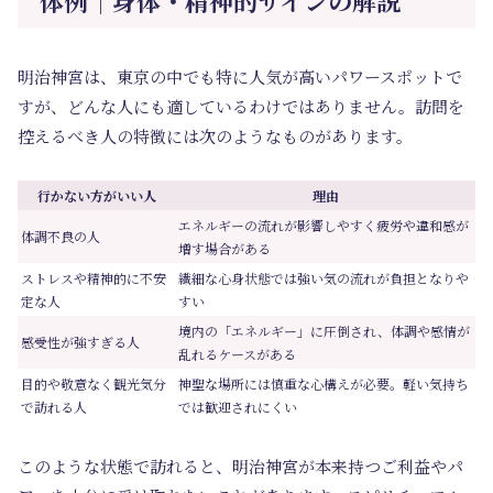
体例｜身体・精神的サインの解説
明治神宮は、東京の中でも特に人気が高いパワースポットで
すが、どんな人にも適しているわけではありません。訪問を
控えるべき人の特徴には次のようなものがあります。
行かない方がいい人
理由
エネルギーの流れが影響しやすく疲労や違和感が
体調不良の人
増す場合がある
ストレスや精神的に不安
繊細な心身状態では強い気の流れが負担となりや
定な人
すい
境内の「エネルギー」に圧倒され、体調や感情が
感受性が強すぎる人
乱れるケースがある
目的や敬意なく観光気分
神聖な場所には慎重な心構えが必要。軽い気持ち
で訪れる人
では歓迎されにくい
このような状態で訪れると、明治神宮が本来持つご利益やパ