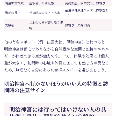
明治神宮本殿
落ち着いた空気感
商売繁盛、家内安全、縁結び
金運や健康運アップ（体感差あ
清正の井戸
ゼロ磁場エリア・名水
り）
二本の大樹が寄り添う場
夫婦楠
縁結び、夫婦円満
所
他の有名スポット（例：出雲大社、伊勢神宮）と比べると、
明治神宮は都心でありながら自然豊かな空間と独特のエネル
ギーが体感できる点が魅力です。一方、体験や効果には個人
差が大きく、訪問時の心境や体調によっても感じ方が異なる
ため、無理なく自分にあった参拝スタイルを選びましょう。
明治神宮へ行かないほうがいい人の特徴と訪
問時の注意サイン
明治神宮には行ってはいけない人の具