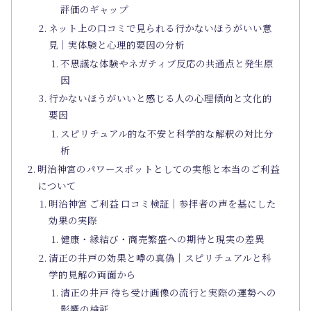
評価のギャップ
ネット上の口コミで見られる行かないほうがいい意
見｜実体験と心理的要因の分析
不思議な体験やネガティブ反応の共通点と発生原
因
行かないほうがいいと感じる人の心理傾向と文化的
要因
スピリチュアル的な不安と科学的な解釈の対比分
析
明治神宮のパワースポットとしての実態と本当のご利益
について
明治神宮 ご利益 口コミ検証｜参拝者の声を基にした
効果の実際
健康・縁結び・商売繁盛への期待と現実の差異
清正の井戸の効果と噂の真偽｜スピリチュアルと科
学的見解の両面から
清正の井戸 待ち受け画像の流行と実際の運勢への
影響の検証