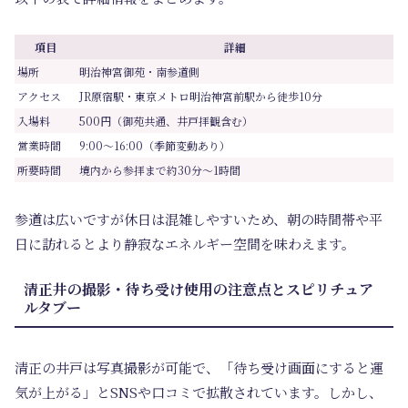
項目
詳細
場所
明治神宮御苑・南参道側
アクセス
JR原宿駅・東京メトロ明治神宮前駅から徒歩10分
入場料
500円（御苑共通、井戸拝観含む）
営業時間
9:00～16:00（季節変動あり）
所要時間
境内から参拝まで約30分～1時間
参道は広いですが休日は混雑しやすいため、朝の時間帯や平
日に訪れるとより静寂なエネルギー空間を味わえます。
清正井の撮影・待ち受け使用の注意点とスピリチュア
ルタブー
清正の井戸は写真撮影が可能で、「待ち受け画面にすると運
気が上がる」とSNSや口コミで拡散されています。しかし、