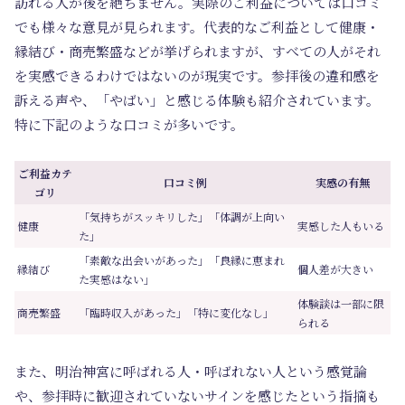
訪れる人が後を絶ちません。実際のご利益については口コミ
でも様々な意見が見られます。代表的なご利益として健康・
縁結び・商売繁盛などが挙げられますが、すべての人がそれ
を実感できるわけではないのが現実です。参拝後の違和感を
訴える声や、「やばい」と感じる体験も紹介されています。
特に下記のような口コミが多いです。
ご利益カテ
口コミ例
実感の有無
ゴリ
「気持ちがスッキリした」「体調が上向い
健康
実感した人もいる
た」
「素敵な出会いがあった」「良縁に恵まれ
縁結び
個人差が大きい
た実感はない」
体験談は一部に限
商売繁盛
「臨時収入があった」「特に変化なし」
られる
また、明治神宮に呼ばれる人・呼ばれない人という感覚論
や、参拝時に歓迎されていないサインを感じたという指摘も