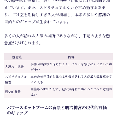
への観光客が急増し、静けさや神聖さが損なわれる場面も増
えています。また、スピリチュアルな力を求め過ぎるあま
り、ご利益を期待しすぎる人が増加し、本来の参拝や感謝の
目的とのギャップが生まれています。
多くの人が訪れる人気の場所でありながら、下記のような懸
念点が挙げられます。
懸念点
内容
参拝時の静寂が保ちにくく、パワーを感じにくいという声
人混み・混雑
が多い
スピリチュアル
本来の参拝目的と異なる動機で訪れる人が増え違和感を覚
格差
える人も
由緒ある神社だけに、軽い気持ちで訪れることへの意識の
歴史的背景
違い
パワースポットブームの背景と明治神宮の現代的評価
のギャップ