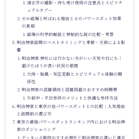
清正井の撮影・待ち受け使用の注意点とスピリチ
ュアルタブー
ゼロ磁場と呼ばれる理由とそのパワースポット効果
の真相
磁場の科学的解説と神秘的な説の比較・考察
明治神宮訪問のベストタイミングと季節・天候による影
響
明治神宮 神社には行かない方がいい天気や日にち｜
避けたほうが良い状況の根拠
大雨・強風・気圧変動とスピリチュアル体験の関
係性
明治神宮の混雑傾向と混雑回避のおすすめ時間帯
午前中・平日参拝のメリットと快適な参拝方法
明治神宮と東京の他パワースポットとの比較：人気理由
と訪問前の選び方
東京の最強パワースポットランキング内における明治神
宮のポジショニング
ゲッターズ飯田おすすめ神社と明治神宮の違いと適合