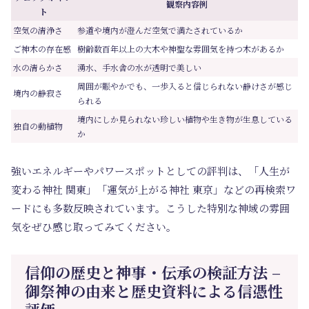
観察内容例
ト
空気の清浄さ
参道や境内が澄んだ空気で満たされているか
ご神木の存在感
樹齢数百年以上の大木や神聖な雰囲気を持つ木があるか
水の清らかさ
湧水、手水舎の水が透明で美しい
周囲が賑やかでも、一歩入ると信じられない静けさが感じ
境内の静寂さ
られる
境内にしか見られない珍しい植物や生き物が生息している
独自の動植物
か
強いエネルギーやパワースポットとしての評判は、「人生が
変わる神社 関東」「運気が上がる神社 東京」などの再検索ワ
ードにも多数反映されています。こうした特別な神域の雰囲
気をぜひ感じ取ってみてください。
信仰の歴史と神事・伝承の検証方法 –
御祭神の由来と歴史資料による信憑性