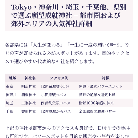
Tokyo・神奈川・埼玉・千葉他、県別
で選ぶ願望成就神社 – 都市圏および
郊外エリアの人気神社詳細
各都県には「人生が変わる」「一生に一度の願いが叶う」な
どの声が寄せられる必訪スポットがあります。目的やアクセ
スで選びやすい代表的な神社を紹介します。
地域
神社名
アクセス例
特徴
東京
明治神宮
JR原宿駅徒歩5分
開運・最強パワースポット
神奈川
箱根神社
小田原駅→バス
湖畔の絶景&運気上昇
埼玉
三峯神社
西武秩父駅→バス
樹齢1000年超の神木
千葉
香取神宮
JR佐原駅からバス
全国屈指の勝運パワー
上記の神社は都市からのアクセスも良好で、日帰りでの参拝
も可能です。パワースポットを目的に観光や小旅行を楽しむ