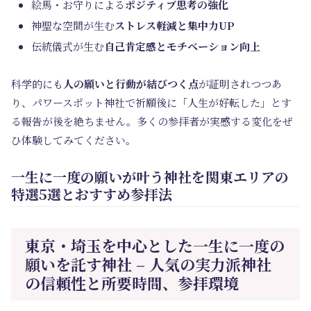
絵馬・お守りによる
ポジティブ思考の強化
神聖な空間が生む
ストレス軽減と集中力UP
伝統儀式が生む
自己肯定感とモチベーション向上
科学的にも
人の願いと行動が結びつく点
が証明されつつあ
り、パワースポット神社で祈願後に「人生が好転した」とす
る報告が後を絶ちません。多くの参拝者が実感する変化をぜ
ひ体験してみてください。
一生に一度の願いが叶う神社を関東エリアの
特選5選とおすすめ参拝法
東京・埼玉を中心とした一生に一度の
願いを託す神社 – 人気の実力派神社
の信頼性と所要時間、参拝環境