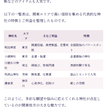
帳などのアイテムも人気です。
以下の一覧表は、関東エリアで高い信仰を集める代表的な神
社の特徴とご利益を整理したものです。
エリ
神社名
主なご利益
特徴
ア
開運招福、商売繁盛、恋愛成
全国屈指のパワースポッ
明治神宮
東京
就
ト
小網神社
東京
金運・強運
金運最強の神社
川越氷川神
埼玉
縁結び、家庭円満
良縁祈願で有名
社
筑波山神社
茨城
勝負運、仕事運
登山とセットで人気
神奈
鎌倉宮
心身浄化、厄除け
癒しの空間
川
このように、多彩な願望や悩みに応えてくれる神社が点在し
ているのが関東地方の大きな魅力です。