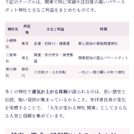
下記のテーブルは、関東で特に実績や注目度の高いパワース
ポット神社と主なご利益をまとめたものです。
所在
神社名
主なご利益
特徴
地
小網神
東京
金運・厄除け・健康運
都心屈指の最強開運神社
社
三峯神
開運・家内安全・商売繁
埼玉
関東屈指の霊山パワースポット
社
盛
寒川神
神奈
八方除け・人生好転
一生に一度の願いが叶う神社
社
川
多くの神社で
運気が上がる体験
が語られるのは、長い歴史と
伝統、強い信仰が集まっているからこそ。参拝者自身が変化
を実感することで、「人生が変わる神社 関東」としてさらな
る人気と信頼を集めています。