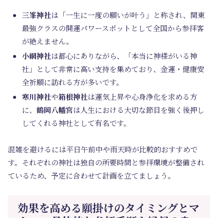
三峯神社
は「一生に一度の願いが叶う」と称され、関東
最強クラスの開運パワースポットとして全国から参拝客
が絶えません。
小網神社
は都心にありながら、「本当に神様がいる神
社」として非常に高い支持を集めており、金運・健康安
全祈願に訪れる方が多いです。
寒川神社
や
箱根神社
は運気上昇や心身浄化を求める方
に、
鶴岡八幡宮
は人生における大切な節目を強く後押し
してくれる神社として有名です。
混雑を避けるには平日午前中や雨天時が比較的おすすめで
す。それぞれの神社は独自の所要時間と参拝環境が整備され
ているため、予定に合わせて計画を立てましょう。
効果を高める願掛けのタイミングとマ