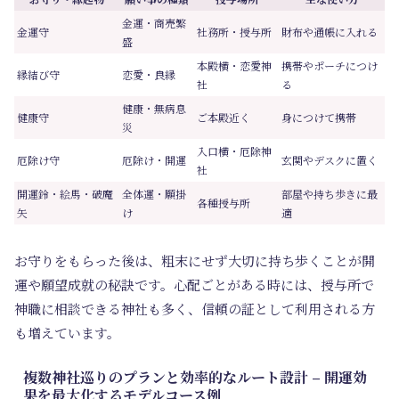
金運・商売繁
金運守
社務所・授与所
財布や通帳に入れる
盛
本殿横・恋愛神
携帯やポーチにつけ
縁結び守
恋愛・良縁
社
る
健康・無病息
健康守
ご本殿近く
身につけて携帯
災
入口横・厄除神
厄除け守
厄除け・開運
玄関やデスクに置く
社
開運鈴・絵馬・破魔
全体運・願掛
部屋や持ち歩きに最
各種授与所
矢
け
適
お守りをもらった後は、粗末にせず大切に持ち歩くことが開
運や願望成就の秘訣です。心配ごとがある時には、授与所で
神職に相談できる神社も多く、信頼の証として利用される方
も増えています。
複数神社巡りのプランと効率的なルート設計 – 開運効
果を最大化するモデルコース例