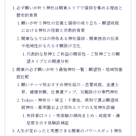
必ず願いが叶う神社は関東エリアで信仰を集める理由と
歴史的背景
願いが叶う神社の定義と信仰の成り立ち – 願望成就
における神社の役割と宗教的背景
関東ならではの特色ある神社信仰 – 関東独自の伝承
や地域性がもたらす願掛け文化
代表的な祭神とご利益の関係性 – ご祭神ごとの願
望タイプとの関連分析
関東の必ず願いが叶う最強神社一覧：願望別・地域別徹
底比較
願いテーマ別おすすめ神社紹介 – 恋愛成就、金運上
昇、健康祈願、仕事運アップ、災難除けの専門神社
Tokyo・神奈川・埼玉・千葉他、県別で選ぶ願望成
就神社 – 都市圏および郊外エリアの人気神社詳細
参拝者口コミ・実体験の傾向まとめ – 成就率・満
足度を示す体験談検証
人生が変わったと実感できる関東のパワースポット神社