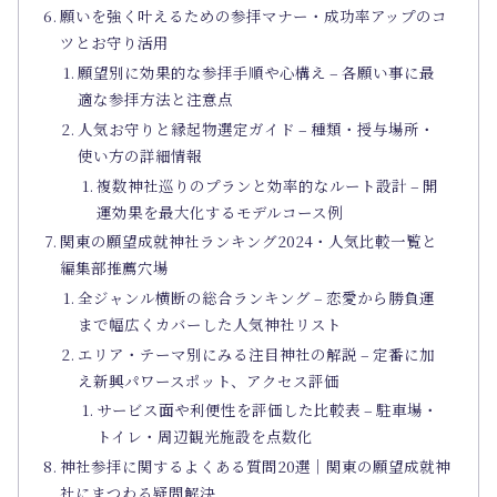
願いを強く叶えるための参拝マナー・成功率アップのコ
ツとお守り活用
願望別に効果的な参拝手順や心構え – 各願い事に最
適な参拝方法と注意点
人気お守りと縁起物選定ガイド – 種類・授与場所・
使い方の詳細情報
複数神社巡りのプランと効率的なルート設計 – 開
運効果を最大化するモデルコース例
関東の願望成就神社ランキング2024・人気比較一覧と
編集部推薦穴場
全ジャンル横断の総合ランキング – 恋愛から勝負運
まで幅広くカバーした人気神社リスト
エリア・テーマ別にみる注目神社の解説 – 定番に加
え新興パワースポット、アクセス評価
サービス面や利便性を評価した比較表 – 駐車場・
トイレ・周辺観光施設を点数化
神社参拝に関するよくある質問20選｜関東の願望成就神
社にまつわる疑問解決