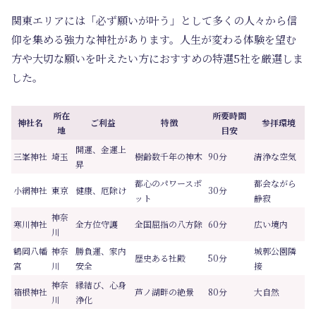
関東エリアには「必ず願いが叶う」として多くの人々から信
仰を集める強力な神社があります。人生が変わる体験を望む
方や大切な願いを叶えたい方におすすめの特選5社を厳選しま
した。
所在
所要時間
神社名
ご利益
特徴
参拝環境
地
目安
開運、金運上
三峯神社
埼玉
樹齢数千年の神木
90分
清浄な空気
昇
都心のパワースポ
都会ながら
小網神社
東京
健康、厄除け
30分
ット
静寂
神奈
寒川神社
全方位守護
全国屈指の八方除
60分
広い境内
川
鶴岡八幡
神奈
勝負運、家内
城郭公園隣
歴史ある社殿
50分
宮
川
安全
接
神奈
縁結び、心身
箱根神社
芦ノ湖畔の絶景
80分
大自然
川
浄化