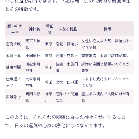
いご利益を期待できます。下記は願い別の代表的な最強神社
とその特徴です。
願いのテ
所在
神社名
主なご利益
特徴
ーマ
地
東京大神
女性に絶大な人気、縁結びお
恋愛成就
東京
恋愛・縁結び
宮
守り多数
金運上昇
小網神社
東京
金運・厄除け
商売繁盛・金運で評価が高い
川越氷川
健康・家族円
清浄な空間と話題のお守りが
健康祈願
埼玉
神社
満
豊富
仕事運ア
大宮氷川
古来より武将やビジネスマン
埼玉
出世・仕事運
ップ
神社
に人気
鶴岡八幡
神奈
厄除け・交通
歴史ある境内で災難除けが有
災難除け
宮
川
安全
名
このように、それぞれの願望に合った神社を参拝すること
で、日々の運気や心身の浄化にもつながります。