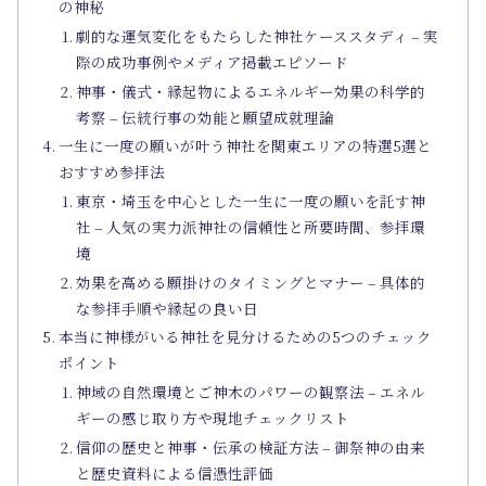
の神秘
劇的な運気変化をもたらした神社ケーススタディ – 実
際の成功事例やメディア掲載エピソード
神事・儀式・縁起物によるエネルギー効果の科学的
考察 – 伝統行事の効能と願望成就理論
一生に一度の願いが叶う神社を関東エリアの特選5選と
おすすめ参拝法
東京・埼玉を中心とした一生に一度の願いを託す神
社 – 人気の実力派神社の信頼性と所要時間、参拝環
境
効果を高める願掛けのタイミングとマナー – 具体的
な参拝手順や縁起の良い日
本当に神様がいる神社を見分けるための5つのチェック
ポイント
神域の自然環境とご神木のパワーの観察法 – エネル
ギーの感じ取り方や現地チェックリスト
信仰の歴史と神事・伝承の検証方法 – 御祭神の由来
と歴史資料による信憑性評価