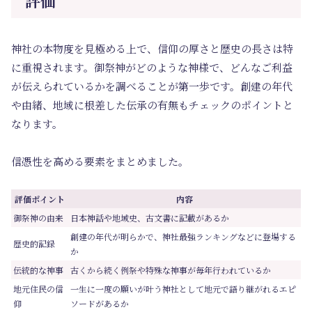
評価
神社の本物度を見極める上で、信仰の厚さと歴史の長さは特
に重視されます。御祭神がどのような神様で、どんなご利益
が伝えられているかを調べることが第一歩です。創建の年代
や由緒、地域に根差した伝承の有無もチェックのポイントと
なります。
信憑性を高める要素をまとめました。
評価ポイント
内容
御祭神の由来
日本神話や地域史、古文書に記載があるか
創建の年代が明らかで、神社最強ランキングなどに登場する
歴史的記録
か
伝統的な神事
古くから続く例祭や特殊な神事が毎年行われているか
地元住民の信
一生に一度の願いが叶う神社として地元で語り継がれるエピ
仰
ソードがあるか