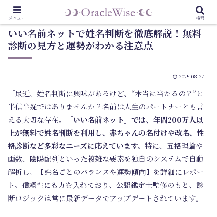
メニュー
検索
いい名前ネットで姓名判断を徹底解説！無料
診断の見方と運勢がわかる注意点
2025.08.27
「最近、姓名判断に興味があるけど、“本当に当たるの？”と
半信半疑ではありませんか？名前は人生のパートナーとも言
える大切な存在。
「いい名前ネット」では、年間200万人以
上が無料で姓名判断を利用し、赤ちゃんの名付けや改名、性
格診断など多彩なニーズに応えています。
特に、五格理論や
画数、陰陽配列といった複雑な要素を独自のシステムで自動
解析し、【姓名ごとのバランスや運勢傾向】を詳細にレポー
ト。信頼性にも力を入れており、公認鑑定士監修のもと、診
断ロジックは常に最新データでアップデートされています。