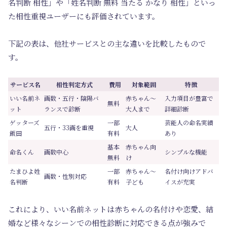
名判断 相性」や「姓名判断 無料 当たる かなり 相性」といっ
た相性重視ユーザーにも評価されています。
下記の表は、他社サービスとの主な違いを比較したもので
す。
サービス名
相性判定方式
費用
対象範囲
特徴
いい名前ネ
画数・五行・陰陽バ
赤ちゃん～
入力項目が豊富で
無料
ット
ランスで診断
大人まで
詳細診断
ゲッターズ
一部
芸能人の命名実績
五行・33画を重視
大人
飯田
有料
あり
基本
赤ちゃん向
命名くん
画数中心
シンプルな機能
無料
け
たまひよ姓
一部
赤ちゃん～
名付け向けアドバ
画数・性別対応
名判断
有料
子ども
イスが充実
これにより、いい名前ネットは赤ちゃんの名付けや恋愛、結
婚など様々なシーンでの相性診断に対応できる点が強みで