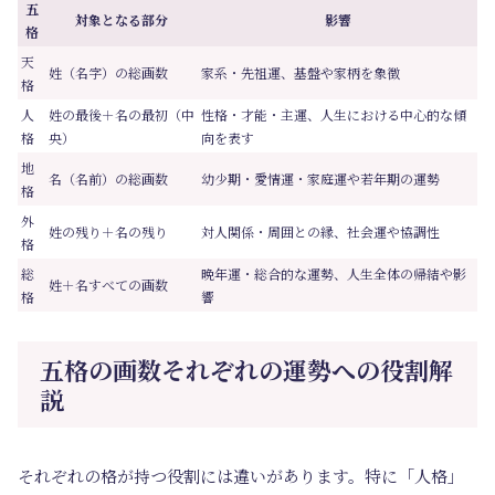
五
対象となる部分
影響
格
天
姓（名字）の総画数
家系・先祖運、基盤や家柄を象徴
格
人
姓の最後＋名の最初（中
性格・才能・主運、人生における中心的な傾
格
央）
向を表す
地
名（名前）の総画数
幼少期・愛情運・家庭運や若年期の運勢
格
外
姓の残り＋名の残り
対人関係・周囲との縁、社会運や協調性
格
総
晩年運・総合的な運勢、人生全体の帰結や影
姓＋名すべての画数
格
響
五格の画数それぞれの運勢への役割解
説
それぞれの格が持つ役割には違いがあります。特に「人格」