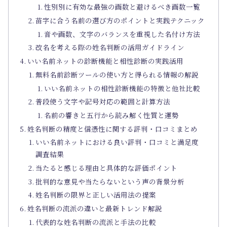
性別別に有効な最強の画数と避けるべき画数一覧
苗字に合う名前の選び方のポイントと実践テクニック
音や画数、文字のバランスを重視した名付け方法
改名を考える際の姓名判断の活用ガイドライン
いい名前ネットの診断機能と相性診断の実践活用
無料名前診断ツールの使い方と得られる情報の解説
いい名前ネットの相性診断機能の特徴と他社比較
普段使う文字や記号対応の範囲と計算方法
名前の響きと五行から読み解く性質と運勢
姓名判断の精度と信憑性に関する評判・口コミまとめ
いい名前ネットにおける良い評判・口コミと満足度
調査結果
当たると感じる理由と具体的な評価ポイント
批判的な意見や当たらないという声の背景分析
姓名判断の限界と正しい活用法の提案
姓名判断の流派の違いと最新トレンド解説
代表的な姓名判断の流派と手法の比較