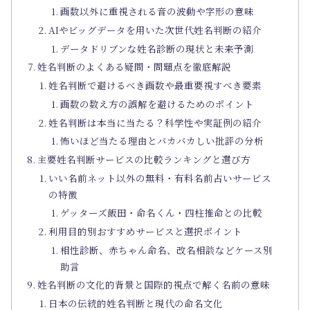
画数以外に重視される音の波動や字形の意味
AIやビッグデータを用いた次世代姓名判断の紹介
データドリブンな姓名診断の現状と未来予測
姓名判断のよくある疑問・問題点を徹底解説
姓名判断で避けるべき画数や最重要視すべき要素
画数の数え方の誤解を避けるためのポイント
姓名判断は本当に当たる？科学性や実証例の紹介
怖いほど当たる理由とバカバカしい批評の分析
主要姓名判断サービスの比較ランキングと選び方
いい名前ネット以外の無料・有料名前占いサービス
の特徴
ゲッターズ飯田・命名くん・四柱推命との比較
利用目的別おすすめサービスと選択ポイント
相性診断、赤ちゃん命名、改名相談などケース別
助言
姓名判断の文化的背景と国際的視点で解く名前の意味
日本の伝統的姓名判断と現代の命名文化