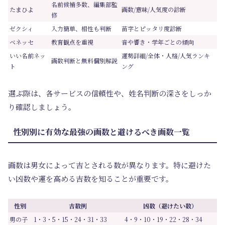
名前候補多数、編集部監
たまひよ
画数/意味/人気度の診断
修
ゼクシィ
入力簡単、相性も判断
苗字とピッタリ度診断
ベネッセ
教育観点を重視
音や響き・学年ごとの傾向
いい名前ネッ
運勢詳細/全体・人格/人気ランキ
画数判断と無料個別解説
ト
ング
選ぶ際は、各サービスの信頼性や、姓名判断の深さをしっか
り確認しましょう。
性別別に有効な最強の画数と避けるべき画数一覧
画数は男女によって吉とされる数が異なります。特に避けた
い凶数や運を高める吉数を知ることが重要です。
性別
吉数例
凶数（避けたい数）
男の子
1・3・5・15・24・31・33
4・9・10・19・22・28・34